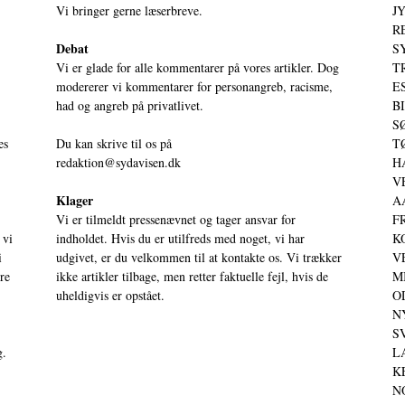
Vi bringer gerne læserbreve.
JY
RE
Debat
S
Vi er glade for alle kommentarer på vores artikler. Dog
T
modererer vi kommentarer for personangreb, racisme,
ES
had og angreb på privatlivet.
BI
SØ
es
Du kan skrive til os på
TØ
redaktion@sydavisen.dk
HA
VE
Klager
AA
Vi er tilmeldt pressenævnet og tager ansvar for
FR
 vi
indholdet. Hvis du er utilfreds med noget, vi har
KO
i
udgivet, er du velkommen til at kontakte os. Vi trækker
VE
ere
ikke artikler tilbage, men retter faktuelle fejl, hvis de
MI
uheldigvis er opstået.
OD
NY
SV
g.
LA
KE
NO