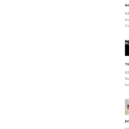
An
KR
fo
Un
Th
KR
få
kø
Ju