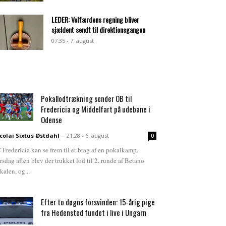
LEDER: Velfærdens regning bliver
sjældent sendt til direktionsgangen
07:35 - 7. august
Pokallodtrækning sender OB til
Fredericia og Middelfart på udebane i
Odense
colai Sixtus Østdahl
-
21:28 - 6. august
0
 Fredericia kan se frem til et brag af en pokalkamp.
rsdag aften blev der trukket lod til 2. runde af Betano
kalen, og...
Efter to døgns forsvinden: 15-årig pige
fra Hedensted fundet i live i Ungarn