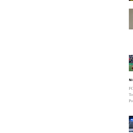
Ni
FC
To
Po