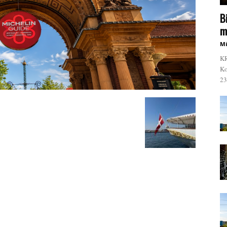
B
m
Mi
KR
Ko
23