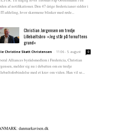
LTUR. Til daglig lever Thomas Pap Goltermann i en
rden af notifikationer. Den 47-årige fredericianer sidder i
 IT-afdeling, hvor skærmene blinker med røde...
Christian Jørgensen om tredje
Lillebæltsbro: »Jeg står på fornuftens
grund«
lie Christine Skøtt Christensen
-
11:06 - 5. august
0
beral Alliances byrådsmedlem i Fredericia, Christian
rgensen, melder sig nu i debatten om en tredje
llebæltsforbindelse med et krav om viden. Han vil se...
ANMARK: danmarkavisen.dk