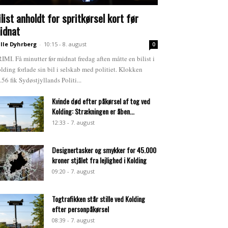
ilist anholdt for spritkørsel kort før
idnat
lle Dyhrberg
-
10:15 - 8. august
0
IMI. Få minutter før midnat fredag aften måtte en bilist i
lding forlade sin bil i selskab med politiet. Klokken
.56 fik Sydøstjyllands Politi...
Kvinde død efter påkørsel af tog ved
Kolding: Strækningen er åben...
12:33 - 7. august
Designertasker og smykker for 45.000
kroner stjålet fra lejlighed i Kolding
09:20 - 7. august
Togtrafikken står stille ved Kolding
efter personpåkørsel
08:39 - 7. august