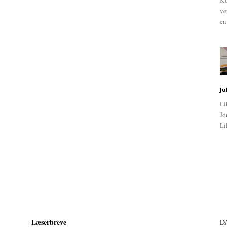
KU
ve
en
Ju
Li
Jø
Li
Læserbreve
D