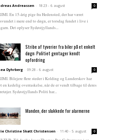
dreas Andreassen
-
18:23 - 6. august
0
IMI. En 15-årig pige fra Hedensted, der har været
rsvundet i mere end to døgn, er torsdag fundet i live i
garn. Det oplyser Sydøstjyllands...
Stribe af tyverier fra biler på et enkelt
døgn: Politiet gentager kendt
opfordring
ea Dyhrberg
-
09:28 - 6. august
0
IMI. Bilejere flere steder i Kolding og Lunderskov har
et en kedelig overraskelse, når de er vendt tilbage til deres
retøjer. Sydøstjyllands Politi har...
Manden, der slukkede for alarmerne
lie Christine Skøtt Christensen
-
11:40 - 5. august
0