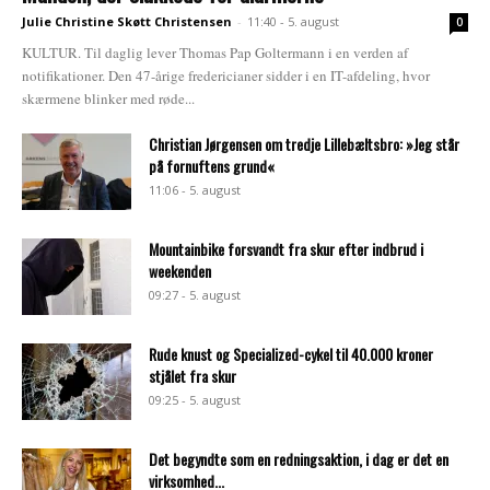
Julie Christine Skøtt Christensen
-
11:40 - 5. august
0
KULTUR. Til daglig lever Thomas Pap Goltermann i en verden af
notifikationer. Den 47-årige fredericianer sidder i en IT-afdeling, hvor
skærmene blinker med røde...
Christian Jørgensen om tredje Lillebæltsbro: »Jeg står
på fornuftens grund«
11:06 - 5. august
Mountainbike forsvandt fra skur efter indbrud i
weekenden
09:27 - 5. august
Rude knust og Specialized-cykel til 40.000 kroner
stjålet fra skur
09:25 - 5. august
Det begyndte som en redningsaktion, i dag er det en
virksomhed...