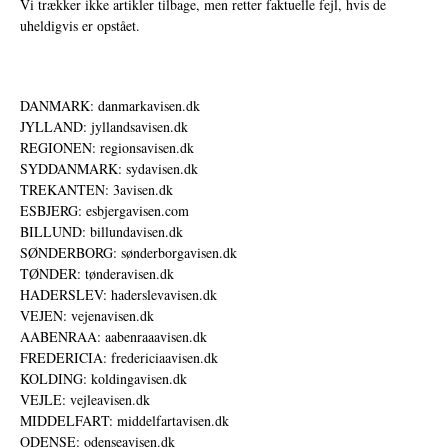
Vi trækker ikke artikler tilbage, men retter faktuelle fejl, hvis de
uheldigvis er opstået.
DANMARK: danmarkavisen.dk
JYLLAND: jyllandsavisen.dk
REGIONEN: regionsavisen.dk
SYDDANMARK: sydavisen.dk
TREKANTEN: 3avisen.dk
ESBJERG: esbjergavisen.com
BILLUND: billundavisen.dk
SØNDERBORG: sønderborgavisen.dk
TØNDER: tønderavisen.dk
HADERSLEV: haderslevavisen.dk
VEJEN: vejenavisen.dk
AABENRAA: aabenraaavisen.dk
FREDERICIA: fredericiaavisen.dk
KOLDING: koldingavisen.dk
VEJLE: vejleavisen.dk
MIDDELFART: middelfartavisen.dk
ODENSE: odenseavisen.dk