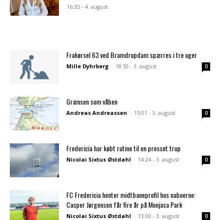
16:35 - 4. august
Frakørsel 63 ved Bramdrupdam spærres i tre uger
Mille Dyhrberg
-
18:50 - 3. august
0
Grænsen som våben
Andreas Andreassen
-
15:01 - 3. august
0
Fredericia har købt rutine til en presset trup
Nicolai Sixtus Østdahl
-
14:24 - 3. august
0
FC Fredericia henter midtbaneprofil hos naboerne:
Casper Jørgensen får fire år på Monjasa Park
Nicolai Sixtus Østdahl
-
13:00 - 3. august
0