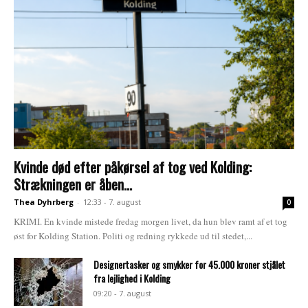
Kvinde død efter påkørsel af tog ved Kolding:
Strækningen er åben...
Thea Dyhrberg
-
12:33 - 7. august
0
KRIMI. En kvinde mistede fredag morgen livet, da hun blev ramt af et tog
øst for Kolding Station. Politi og redning rykkede ud til stedet,...
Designertasker og smykker for 45.000 kroner stjålet
fra lejlighed i Kolding
09:20 - 7. august