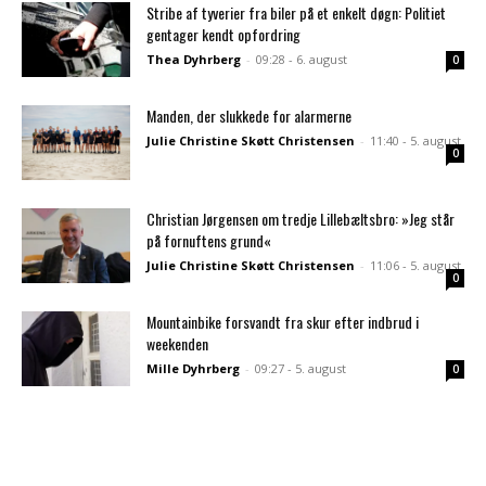
Stribe af tyverier fra biler på et enkelt døgn: Politiet
gentager kendt opfordring
Thea Dyhrberg
-
09:28 - 6. august
0
Manden, der slukkede for alarmerne
Julie Christine Skøtt Christensen
-
11:40 - 5. august
0
Christian Jørgensen om tredje Lillebæltsbro: »Jeg står
på fornuftens grund«
Julie Christine Skøtt Christensen
-
11:06 - 5. august
0
Mountainbike forsvandt fra skur efter indbrud i
weekenden
Mille Dyhrberg
-
09:27 - 5. august
0