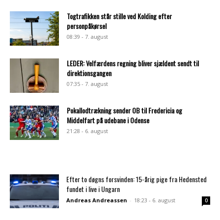
Togtrafikken står stille ved Kolding efter
personpåkørsel
08:39 - 7. august
LEDER: Velfærdens regning bliver sjældent sendt til
direktionsgangen
07:35 - 7. august
Pokallodtrækning sender OB til Fredericia og
Middelfart på udebane i Odense
21:28 - 6. august
Efter to døgns forsvinden: 15-årig pige fra Hedensted
fundet i live i Ungarn
Andreas Andreassen
-
18:23 - 6. august
0