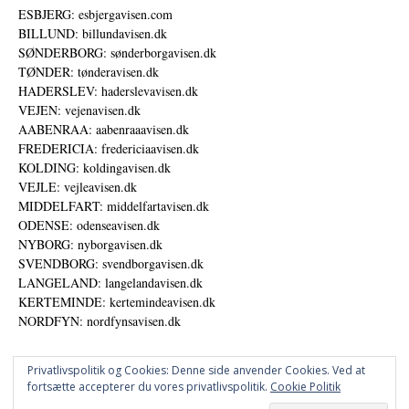
ESBJERG: esbjergavisen.com
BILLUND: billundavisen.dk
SØNDERBORG: sønderborgavisen.dk
TØNDER: tønderavisen.dk
HADERSLEV: haderslevavisen.dk
VEJEN: vejenavisen.dk
AABENRAA: aabenraaavisen.dk
FREDERICIA: fredericiaavisen.dk
KOLDING: koldingavisen.dk
VEJLE: vejleavisen.dk
MIDDELFART: middelfartavisen.dk
ODENSE: odenseavisen.dk
NYBORG: nyborgavisen.dk
SVENDBORG: svendborgavisen.dk
LANGELAND: langelandavisen.dk
KERTEMINDE: kertemindeavisen.dk
NORDFYN: nordfynsavisen.dk
Privatlivspolitik og Cookies: Denne side anvender Cookies. Ved at
fortsætte accepterer du vores privatlivspolitik.
Cookie Politik
Annoncer
Udgiver