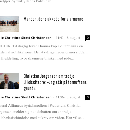
retøjer. Sydøstjyllands Politi har...
Manden, der slukkede for alarmerne
lie Christine Skøtt Christensen
-
11:40 - 5. august
0
LTUR. Til daglig lever Thomas Pap Goltermann i en
rden af notifikationer. Den 47-årige fredericianer sidder i
 IT-afdeling, hvor skærmene blinker med røde...
Christian Jørgensen om tredje
Lillebæltsbro: »Jeg står på fornuftens
grund«
lie Christine Skøtt Christensen
-
11:06 - 5. august
0
beral Alliances byrådsmedlem i Fredericia, Christian
rgensen, melder sig nu i debatten om en tredje
llebæltsforbindelse med et krav om viden. Han vil se...