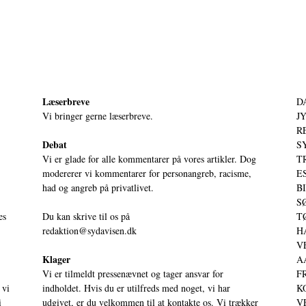
Læserbreve
D
Vi bringer gerne læserbreve.
JY
RE
Debat
S
Vi er glade for alle kommentarer på vores artikler. Dog
T
modererer vi kommentarer for personangreb, racisme,
ES
had og angreb på privatlivet.
BI
SØ
es
Du kan skrive til os på
TØ
redaktion@sydavisen.dk
HA
VE
Klager
AA
Vi er tilmeldt pressenævnet og tager ansvar for
FR
 vi
indholdet. Hvis du er utilfreds med noget, vi har
KO
i
udgivet, er du velkommen til at kontakte os. Vi trækker
VE