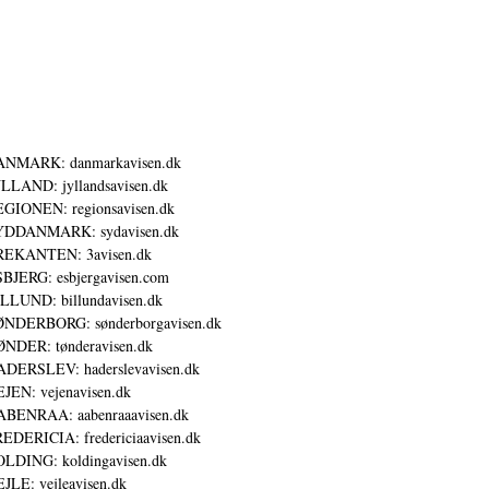
ANMARK: danmarkavisen.dk
LLAND: jyllandsavisen.dk
GIONEN: regionsavisen.dk
YDDANMARK: sydavisen.dk
REKANTEN: 3avisen.dk
BJERG: esbjergavisen.com
LLUND: billundavisen.dk
NDERBORG: sønderborgavisen.dk
NDER: tønderavisen.dk
DERSLEV: haderslevavisen.dk
JEN: vejenavisen.dk
BENRAA: aabenraaavisen.dk
EDERICIA: fredericiaavisen.dk
LDING: koldingavisen.dk
JLE: vejleavisen.dk