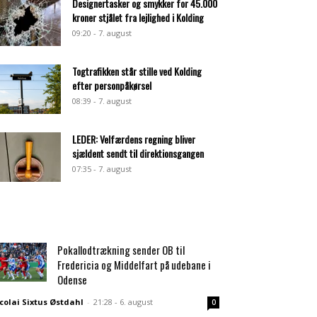
Designertasker og smykker for 45.000
kroner stjålet fra lejlighed i Kolding
09:20 - 7. august
Togtrafikken står stille ved Kolding
efter personpåkørsel
08:39 - 7. august
LEDER: Velfærdens regning bliver
sjældent sendt til direktionsgangen
07:35 - 7. august
Pokallodtrækning sender OB til
Fredericia og Middelfart på udebane i
Odense
colai Sixtus Østdahl
-
21:28 - 6. august
0