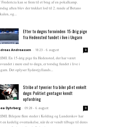
 Fredericia kan se frem til et brag af en pokalkamp.
rsdag aften blev der trukket lod til 2. runde af Betano
kalen, og...
Efter to døgns forsvinden: 15-årig pige
fra Hedensted fundet i live i Ungarn
dreas Andreassen
-
18:23 - 6. august
0
IMI. En 15-årig pige fra Hedensted, der har været
rsvundet i mere end to døgn, er torsdag fundet i live i
garn. Det oplyser Sydøstjyllands...
Stribe af tyverier fra biler på et enkelt
døgn: Politiet gentager kendt
opfordring
ea Dyhrberg
-
09:28 - 6. august
0
IMI. Bilejere flere steder i Kolding og Lunderskov har
et en kedelig overraskelse, når de er vendt tilbage til deres