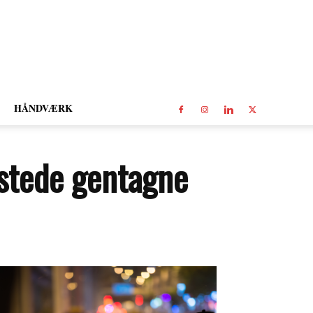
HÅNDVÆRK
astede gentagne