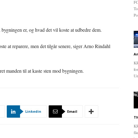
FC
To
Po
 bygningen er, og hvad det vil koste at udbedre dem.
ste at reparere, men det tilgår senere, siger Arno Rindahl
An
KR
fo
eret manden til at kaste sten mod bygningen.
Un
Linkedin
Email
Th
KR
få