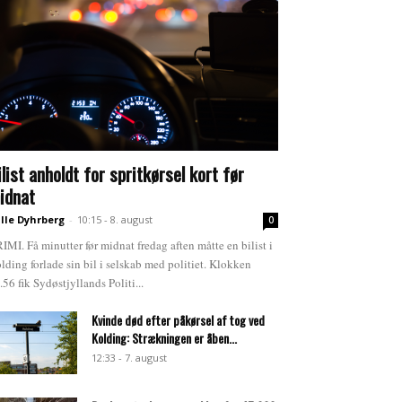
ilist anholdt for spritkørsel kort før
idnat
lle Dyhrberg
-
10:15 - 8. august
0
IMI. Få minutter før midnat fredag aften måtte en bilist i
lding forlade sin bil i selskab med politiet. Klokken
.56 fik Sydøstjyllands Politi...
Kvinde død efter påkørsel af tog ved
Kolding: Strækningen er åben...
12:33 - 7. august