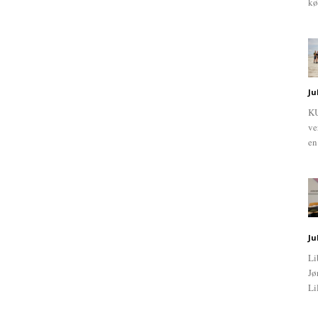
kø
Ju
KU
ve
en
Ju
Li
Jø
Li