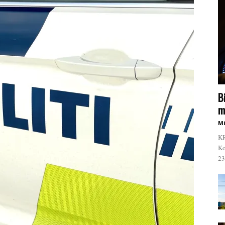
B
m
Mi
KR
Ko
23