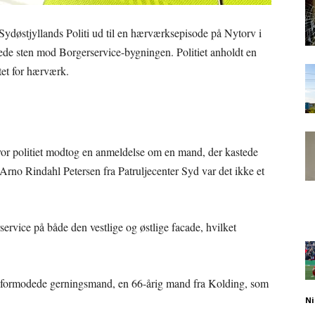
ydøstjyllands Politi ud til en hærværksepisode på Nytorv i
de sten mod Borgerservice-bygningen. Politiet anholdt en
tet for hærværk.
or politiet modtog en anmeldelse om en mand, der kastede
rno Rindahl Petersen fra Patruljecenter Syd var det ikke et
ervice på både den vestlige og østlige facade, hvilket
en formodede gerningsmand, en 66-årig mand fra Kolding, som
Ni