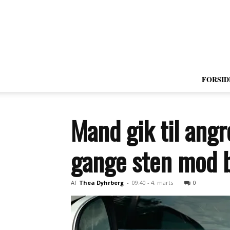
FORSID
Mand gik til ang
gange sten mod 
Af
Thea Dyhrberg
-
09:40 - 4. marts
0