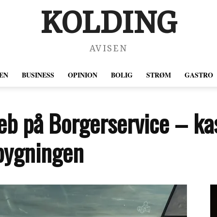
KOLDING
AVISEN
EN
BUSINESS
OPINION
BOLIG
STRØM
GASTRO
reb på Borgerservice – k
bygningen