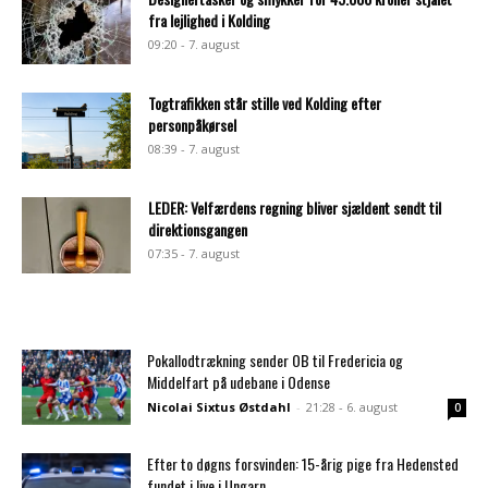
fra lejlighed i Kolding
09:20 - 7. august
Togtrafikken står stille ved Kolding efter
personpåkørsel
08:39 - 7. august
LEDER: Velfærdens regning bliver sjældent sendt til
direktionsgangen
07:35 - 7. august
Pokallodtrækning sender OB til Fredericia og
Middelfart på udebane i Odense
Nicolai Sixtus Østdahl
-
21:28 - 6. august
0
Efter to døgns forsvinden: 15-årig pige fra Hedensted
fundet i live i Ungarn