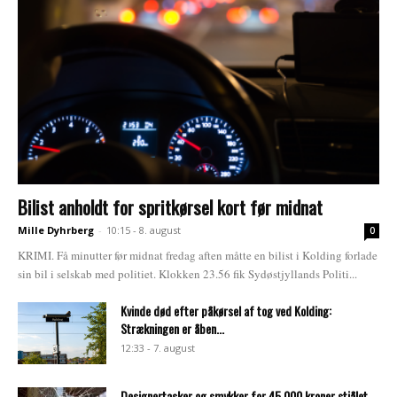
Bilist anholdt for spritkørsel kort før midnat
Mille Dyhrberg
-
10:15 - 8. august
0
KRIMI. Få minutter før midnat fredag aften måtte en bilist i Kolding forlade
sin bil i selskab med politiet. Klokken 23.56 fik Sydøstjyllands Politi...
Kvinde død efter påkørsel af tog ved Kolding:
Strækningen er åben...
12:33 - 7. august
Designertasker og smykker for 45.000 kroner stjålet