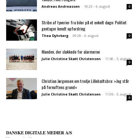
Andreas Andreassen
-
18:23 - 6. august
0
Stribe af tyverier fra biler på et enkelt døgn: Politiet
gentager kendt opfordring
Thea Dyhrberg
-
09:28 - 6. august
0
Manden, der slukkede for alarmerne
Julie Christine Skøtt Christensen
-
11:40 - 5. august
0
Christian Jørgensen om tredje Lillebæltsbro: »Jeg står
på fornuftens grund«
Julie Christine Skøtt Christensen
-
11:06 - 5. august
0
DANSKE DIGITALE MEDIER A/S