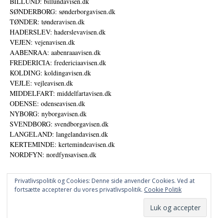
BILLUND: billundavisen.dk
SØNDERBORG: sønderborgavisen.dk
TØNDER: tønderavisen.dk
HADERSLEV: haderslevavisen.dk
VEJEN: vejenavisen.dk
AABENRAA: aabenraaavisen.dk
FREDERICIA: fredericiaavisen.dk
KOLDING: koldingavisen.dk
VEJLE: vejleavisen.dk
MIDDELFART: middelfartavisen.dk
ODENSE: odenseavisen.dk
NYBORG: nyborgavisen.dk
SVENDBORG: svendborgavisen.dk
LANGELAND: langelandavisen.dk
KERTEMINDE: kertemindeavisen.dk
NORDFYN: nordfynsavisen.dk
Privatlivspolitik og Cookies: Denne side anvender Cookies. Ved at
fortsætte accepterer du vores privatlivspolitik.
Cookie Politik
Annoncer
Udgiver
© DANSKE DIGITALE MEDIER A/S - NYHEDER, ANALYSER OG PERSPEKTIVER