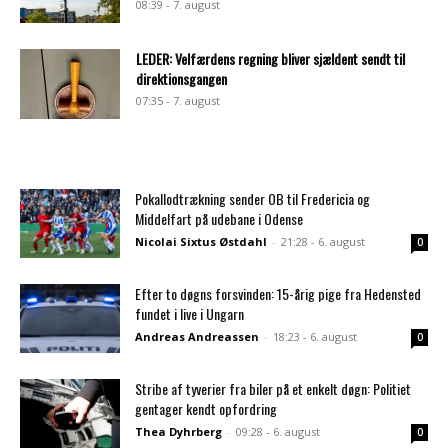
08:39 - 7. august
LEDER: Velfærdens regning bliver sjældent sendt til
direktionsgangen
07:35 - 7. august
Pokallodtrækning sender OB til Fredericia og
Middelfart på udebane i Odense
Nicolai Sixtus Østdahl
-
21:28 - 6. august
0
Efter to døgns forsvinden: 15-årig pige fra Hedensted
fundet i live i Ungarn
Andreas Andreassen
-
18:23 - 6. august
0
Stribe af tyverier fra biler på et enkelt døgn: Politiet
gentager kendt opfordring
Thea Dyhrberg
-
09:28 - 6. august
0