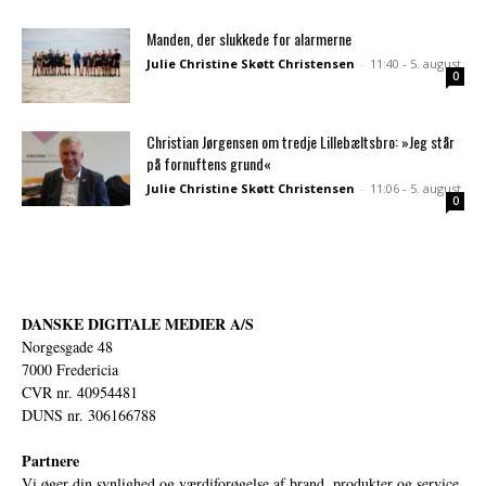
Manden, der slukkede for alarmerne
Julie Christine Skøtt Christensen
-
11:40 - 5. august
0
Christian Jørgensen om tredje Lillebæltsbro: »Jeg står
på fornuftens grund«
Julie Christine Skøtt Christensen
-
11:06 - 5. august
0
DANSKE DIGITALE MEDIER A/S
Norgesgade 48
7000 Fredericia
CVR nr. 40954481
DUNS nr. 306166788
Partnere
Vi øger din synlighed og værdiforøgelse af brand, produkter og service.