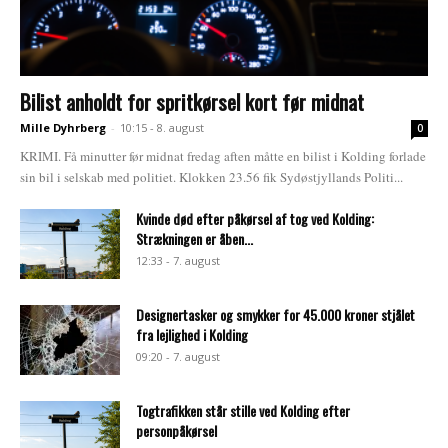
Bilist anholdt for spritkørsel kort før midnat
Mille Dyhrberg
-
10:15 - 8. august
0
KRIMI. Få minutter før midnat fredag aften måtte en bilist i Kolding forlade
sin bil i selskab med politiet. Klokken 23.56 fik Sydøstjyllands Politi...
Kvinde død efter påkørsel af tog ved Kolding:
Strækningen er åben...
12:33 - 7. august
Designertasker og smykker for 45.000 kroner stjålet
fra lejlighed i Kolding
09:20 - 7. august
Togtrafikken står stille ved Kolding efter
personpåkørsel