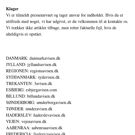
Klager
Vi er tilmeldt pressenævnet og tager ansvar for indholdet. Hvis du er
utilfreds med noget, vi har udgivet, er du velkommen til at kontakte os.
Vi trækker ikke artikler tilbage, men retter faktuelle fejl, hvis de
uheldigvis er opstået.
DANMARK: danmarkavisen.dk
JYLLAND: jyllandsavisen.dk
REGIONEN: regionsavisen.dk
SYDDANMARK: sydavisen.dk
TREKANTEN: 3avisen.dk
ESBJERG: esbjergavisen.com
BILLUND: billundavisen.dk
SØNDERBORG: sønderborgavisen.dk
TØNDER: tønderavisen.dk
HADERSLEV: haderslevavisen.dk
VEJEN: vejenavisen.dk
AABENRAA: aabenraaavisen.dk
FREDERICIA: fredericiaavisen.dk