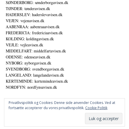
SØNDERBORG: sønderborgavisen.dk
TØNDER: tønderavisen.dk
HADERSLEV: haderslevavisen.dk
VEJEN: vejenavisen.dk
AABENRAA: aabenraaavisen.dk
FREDERICIA: fredericiaavisen.dk
KOLDING: koldingavisen.dk
VEJLE: vejleavisen.dk
MIDDELFART: middelfartavisen.dk
ODENSE: odenseavisen.dk
NYBORG: nyborgavisen.dk
SVENDBORG: svendborgavisen.dk
LANGELAND: langelandavisen.dk
KERTEMINDE: kertemindeavisen.dk
NORDFYN: nordfynsavisen.dk
Privatlivspolitik og Cookies: Denne side anvender Cookies. Ved at
fortsætte accepterer du vores privatlivspolitik.
Cookie Politik
Annoncer
Udgiver
© DANSKE DIGITALE MEDIER A/S - NYHEDER, ANALYSER OG PERSPEKTIVER