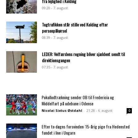
fra lejlighed i Kolding
09:20 - 7. august
Togtrafikken står stille ved Kolding efter
personpåkørsel
08:39 - 7. august
LEDER: Velfærdens regning bliver sjældent sendt til
direktionsgangen
07:35 - 7. august
Pokallodtrækning sender OB til Fredericia og
Middelfart på udebane i Odense
Nicolai Sixtus Østdahl
-
21:28 - 6. august
0
Efter to døgns forsvinden: 15-årig pige fra Hedensted
fundet i live i Ungarn