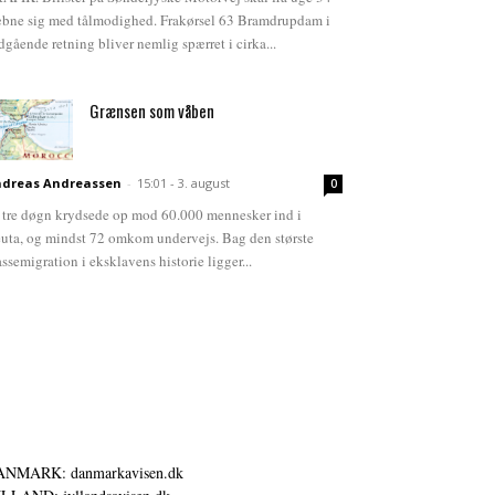
bne sig med tålmodighed. Frakørsel 63 Bramdrupdam i
dgående retning bliver nemlig spærret i cirka...
Grænsen som våben
dreas Andreassen
-
15:01 - 3. august
0
 tre døgn krydsede op mod 60.000 mennesker ind i
uta, og mindst 72 omkom undervejs. Bag den største
ssemigration i eksklavens historie ligger...
ANMARK: danmarkavisen.dk