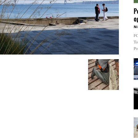
P
o
Ni
FC
To
Po