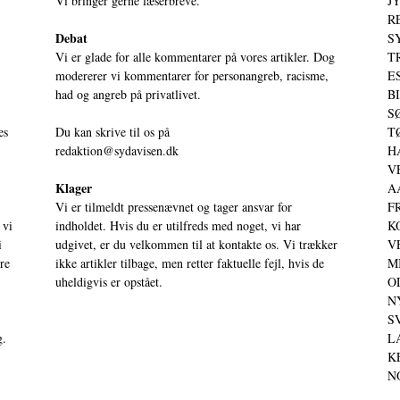
Vi bringer gerne læserbreve.
JY
RE
Debat
S
Vi er glade for alle kommentarer på vores artikler. Dog
T
modererer vi kommentarer for personangreb, racisme,
ES
had og angreb på privatlivet.
BI
SØ
es
Du kan skrive til os på
TØ
redaktion@sydavisen.dk
HA
VE
Klager
AA
Vi er tilmeldt pressenævnet og tager ansvar for
FR
 vi
indholdet. Hvis du er utilfreds med noget, vi har
KO
i
udgivet, er du velkommen til at kontakte os. Vi trækker
VE
ere
ikke artikler tilbage, men retter faktuelle fejl, hvis de
MI
uheldigvis er opstået.
OD
NY
SV
g.
LA
KE
NO