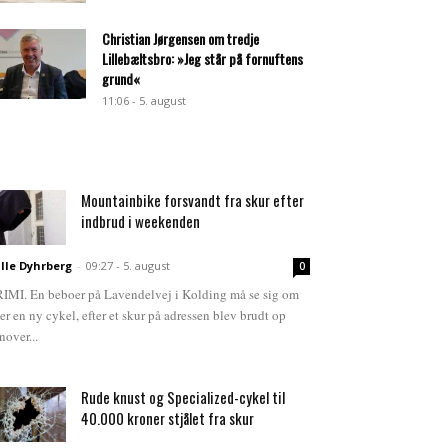
Christian Jørgensen om tredje
Lillebæltsbro: »Jeg står på fornuftens
grund«
11:06 - 5. august
Mountainbike forsvandt fra skur efter
indbrud i weekenden
lle Dyhrberg
-
09:27 - 5. august
0
IMI. En beboer på Lavendelvej i Kolding må se sig om
ter en ny cykel, efter et skur på adressen blev brudt op
nover...
Rude knust og Specialized-cykel til
40.000 kroner stjålet fra skur