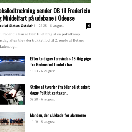
okallodtrækning sender OB til Fredericia
g Middelfart på udebane i Odense
colai Sixtus Østdahl
-
21:28 - 6. august
0
 Fredericia kan se frem til et brag af en pokalkamp.
rsdag aften blev der trukket lod til 2. runde af Betano
kalen, og...
Efter to døgns forsvinden: 15-årig pige
fra Hedensted fundet i live...
18:23 - 6. august
Stribe af tyverier fra biler på et enkelt
døgn: Politiet gentager...
09:28 - 6. august
Manden, der slukkede for alarmerne
11:40 - 5. august