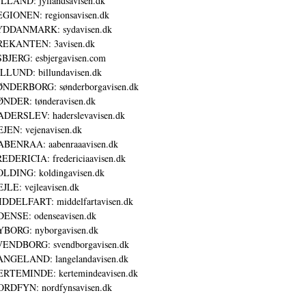
LLAND: jyllandsavisen.dk
GIONEN: regionsavisen.dk
YDDANMARK: sydavisen.dk
REKANTEN: 3avisen.dk
BJERG: esbjergavisen.com
LLUND: billundavisen.dk
NDERBORG: sønderborgavisen.dk
NDER: tønderavisen.dk
DERSLEV: haderslevavisen.dk
JEN: vejenavisen.dk
BENRAA: aabenraaavisen.dk
EDERICIA: fredericiaavisen.dk
LDING: koldingavisen.dk
JLE: vejleavisen.dk
DDELFART: middelfartavisen.dk
ENSE: odenseavisen.dk
BORG: nyborgavisen.dk
ENDBORG: svendborgavisen.dk
NGELAND: langelandavisen.dk
RTEMINDE: kertemindeavisen.dk
RDFYN: nordfynsavisen.dk