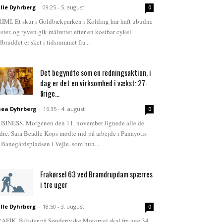
lle Dyhrberg
-
09:25 - 5. august
0
IMI. Et skur i Goldbækparken i Kolding har haft ubudne
ster, og tyven gik målrettet efter en kostbar cykel.
dbruddet er sket i tidsrummet fra...
Det begyndte som en redningsaktion, i
dag er det en virksomhed i vækst: 27-
årige...
ea Dyhrberg
-
16:35 - 4. august
0
SINESS. Morgenen den 11. november lignede alle de
dre. Sara Beadle Kops mødte ind på arbejde i Panayotis
 Banegårdspladsen i Vejle, som hun...
Frakørsel 63 ved Bramdrupdam spærres
i tre uger
lle Dyhrberg
-
18:50 - 3. august
0
AFIK. Bilister på Sønderjyske Motorvej skal fra uge 34