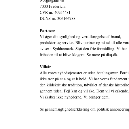
Norgesgade 48
7000 Fredericia
CVR nr. 40954481
DUNS nr. 306166788
Partnere
Vi øger din synlighed og værdiforøgelse af brand,
produkter og service. Bliv partner og nå ud til alle vor
aviser i Syddanmark. Støt den frie formidling. Vi har
friheden til at blive klogere. Se mere på
dkq.dk.
Vilkår
Alle vores nyhedstjenester er uden betalingsmur. Fordi
ikke tror på et a og et b hold. Vi har vores fundament 
den kildekritiske tradition, udviklet af danske historik
gennem tiden. Fejl kan og vil ske. Dem vil vi erkende.
Vi skaber ikke nyhederne. Vi bringer dem.
Se gennemsigtighedserklæring om politisk annoncerin