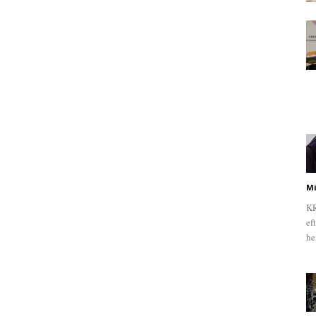
Mi
KR
ef
he