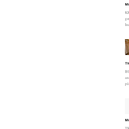
Mi
KR
gæ
In
Th
BU
an
på
Mi
TR