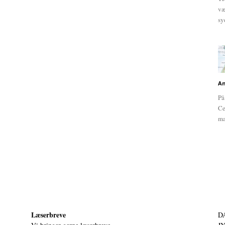
væ
sy
An
På
Ce
ma
Læserbreve
D