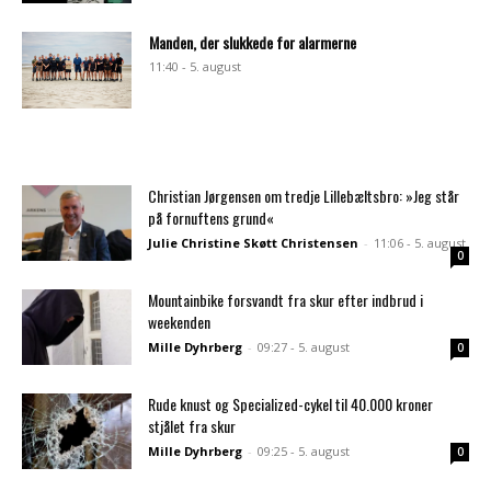
Manden, der slukkede for alarmerne
11:40 - 5. august
Christian Jørgensen om tredje Lillebæltsbro: »Jeg står
på fornuftens grund«
Julie Christine Skøtt Christensen
-
11:06 - 5. august
0
Mountainbike forsvandt fra skur efter indbrud i
weekenden
Mille Dyhrberg
-
09:27 - 5. august
0
Rude knust og Specialized-cykel til 40.000 kroner
stjålet fra skur
Mille Dyhrberg
-
09:25 - 5. august
0