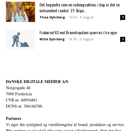
Det begyndte som en redningsaktion, i dag er det en
virksomhed i vækst: 27-årige...
Thea Dyhrberg
-
16:35 - 4. august
0
Frakørsel 63 ved Bramdrupdam spærres i tre uger
Mille Dyhrberg
-
18:50 - 3. august
0
DANSKE DIGITALE MEDIER A/S
Norgesgade 48
7000 Fredericia
CVR nr. 40954481
DUNS nr. 306166788
Partnere
Vi øger din synlighed og værdiforøgelse af brand, produkter og service.
Bliv partner og nå ud til alle vores aviser i Syddanmark. Støt den frie