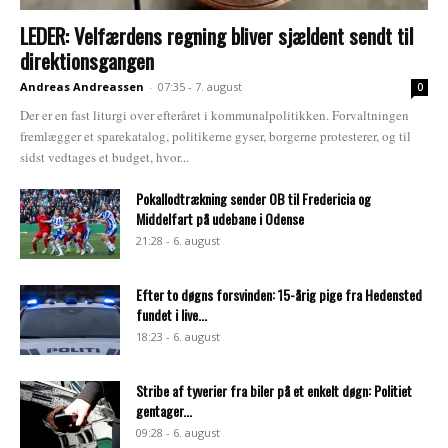
LEDER: Velfærdens regning bliver sjældent sendt til
direktionsgangen
Andreas Andreassen
-
07:35 - 7. august
0
Der er en fast liturgi over efteråret i kommunalpolitikken. Forvaltningen
fremlægger et sparekatalog, politikerne gyser, borgerne protesterer, og til
sidst vedtages et budget, hvor...
Pokallodtrækning sender OB til Fredericia og
Middelfart på udebane i Odense
21:28 - 6. august
Efter to døgns forsvinden: 15-årig pige fra Hedensted
fundet i live...
18:23 - 6. august
Stribe af tyverier fra biler på et enkelt døgn: Politiet
gentager...
09:28 - 6. august