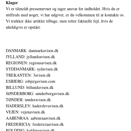
Klager
Vi er tilmeldt pressenævnet og tager ansvar for indholdet. Hvis du er
utilfreds med noget, vi har udgivet, er du velkommen til at kontakte os.
Vi trækker ikke artikler tilbage, men retter faktuelle fejl, hvis de
uheldigvis er opstået.
DANMARK: danmarkavisen.dk
JYLLAND: jyllandsavisen.dk
REGIONEN: regionsavisen.dk
SYDDANMARK: sydavisen.dk
TREKANTEN: 3avisen.dk
ESBJERG: esbjergavisen.com
BILLUND: billundavisen.dk
SØNDERBORG: sønderborgavisen.dk
TØNDER: tønderavisen.dk
HADERSLEV: haderslevavisen.dk
VEJEN: vejenavisen.dk
AABENRAA: aabenraaavisen.dk
FREDERICIA: fredericiaavisen.dk
KOLDING: koldingavisen.dk