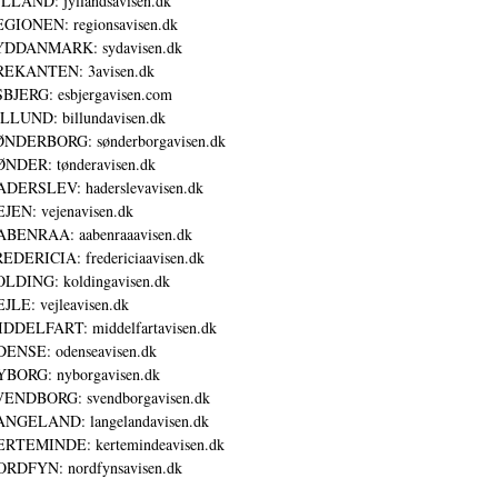
LLAND: jyllandsavisen.dk
GIONEN: regionsavisen.dk
YDDANMARK: sydavisen.dk
REKANTEN: 3avisen.dk
BJERG: esbjergavisen.com
LLUND: billundavisen.dk
NDERBORG: sønderborgavisen.dk
NDER: tønderavisen.dk
DERSLEV: haderslevavisen.dk
JEN: vejenavisen.dk
BENRAA: aabenraaavisen.dk
EDERICIA: fredericiaavisen.dk
LDING: koldingavisen.dk
JLE: vejleavisen.dk
DDELFART: middelfartavisen.dk
ENSE: odenseavisen.dk
BORG: nyborgavisen.dk
ENDBORG: svendborgavisen.dk
NGELAND: langelandavisen.dk
RTEMINDE: kertemindeavisen.dk
RDFYN: nordfynsavisen.dk