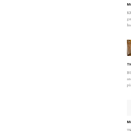
Mi
KR
gæ
In
Th
BU
an
på
Mi
TR