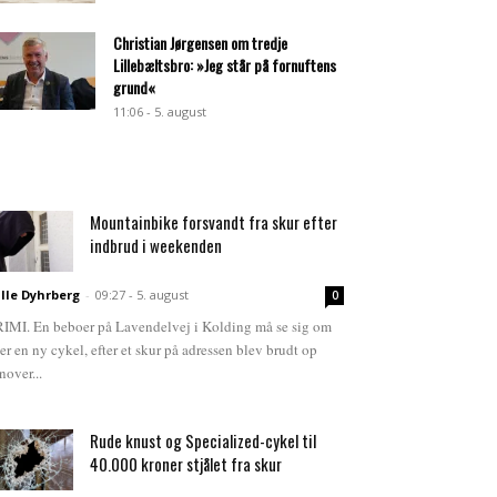
Christian Jørgensen om tredje
Lillebæltsbro: »Jeg står på fornuftens
grund«
11:06 - 5. august
Mountainbike forsvandt fra skur efter
indbrud i weekenden
lle Dyhrberg
-
09:27 - 5. august
0
IMI. En beboer på Lavendelvej i Kolding må se sig om
ter en ny cykel, efter et skur på adressen blev brudt op
nover...
Rude knust og Specialized-cykel til
40.000 kroner stjålet fra skur