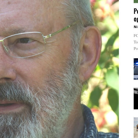
P
o
Ni
FC
To
Po