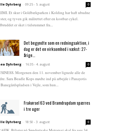
lle Dyhrberg
-
09:25 - 5. august
0
IMI. Et skur i Goldbækparken i Kolding har haft ubudne
ster, og tyven gik målrettet efter en kostbar cykel.
dbruddet er sket i tidsrummet fra...
Det begyndte som en redningsaktion, i
dag er det en virksomhed i vækst: 27-
årige...
ea Dyhrberg
-
16:35 - 4. august
0
SINESS. Morgenen den 11. november lignede alle de
dre. Sara Beadle Kops mødte ind på arbejde i Panayotis
 Banegårdspladsen i Vejle, som hun...
Frakørsel 63 ved Bramdrupdam spærres
i tre uger
lle Dyhrberg
-
18:50 - 3. august
0
AFIK. Bilister på Sønderjyske Motorvej skal fra uge 34