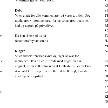
Vi bringer gerne læserbreve.
JY
RE
Debat
S
Vi er glade for alle kommentarer på vores artikler. Dog
T
modererer vi kommentarer for personangreb, racisme,
ES
had og angreb på privatlivet.
BI
SØ
es
Du kan skrive til os på
TØ
redaktion@sydavisen.dk
HA
VE
Klager
AA
Vi er tilmeldt pressenævnet og tager ansvar for
FR
 vi
indholdet. Hvis du er utilfreds med noget, vi har
KO
i
udgivet, er du velkommen til at kontakte os. Vi trækker
VE
ere
ikke artikler tilbage, men retter faktuelle fejl, hvis de
MI
uheldigvis er opstået.
OD
NY
SV
g.
LA
KE
NO