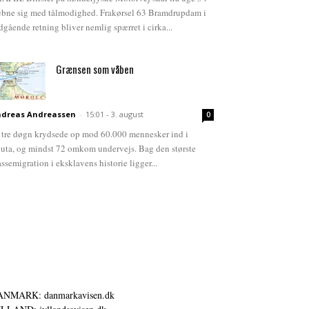
bne sig med tålmodighed. Frakørsel 63 Bramdrupdam i
dgående retning bliver nemlig spærret i cirka...
Grænsen som våben
dreas Andreassen
-
15:01 - 3. august
0
 tre døgn krydsede op mod 60.000 mennesker ind i
uta, og mindst 72 omkom undervejs. Bag den største
ssemigration i eksklavens historie ligger...
ANMARK: danmarkavisen.dk