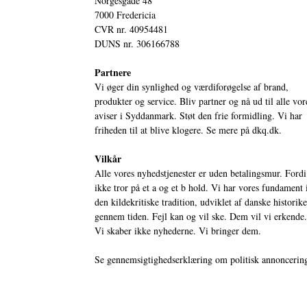
Norgesgade 48
7000 Fredericia
CVR nr. 40954481
DUNS nr. 306166788
Partnere
Vi øger din synlighed og værdiforøgelse af brand,
produkter og service. Bliv partner og nå ud til alle vor
aviser i Syddanmark. Støt den frie formidling. Vi har
friheden til at blive klogere. Se mere på
dkq.dk.
Vilkår
Alle vores nyhedstjenester er uden betalingsmur. Fordi
ikke tror på et a og et b hold. Vi har vores fundament 
den kildekritiske tradition, udviklet af danske historik
gennem tiden. Fejl kan og vil ske. Dem vil vi erkende.
Vi skaber ikke nyhederne. Vi bringer dem.
Se gennemsigtighedserklæring om politisk annoncerin