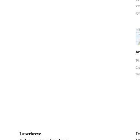
væ
sy
An
På
Ce
ma
Læserbreve
D