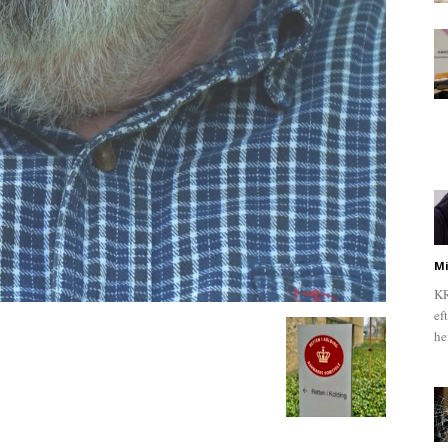
Mi
KR
ef
he