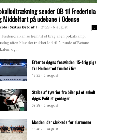
okallodtrækning sender OB til Fredericia
g Middelfart på udebane i Odense
colai Sixtus Østdahl
-
21:28 - 6. august
0
 Fredericia kan se frem til et brag af en pokalkamp.
rsdag aften blev der trukket lod til 2. runde af Betano
kalen, og...
Efter to døgns forsvinden: 15-årig pige
fra Hedensted fundet i live...
18:23 - 6. august
Stribe af tyverier fra biler på et enkelt
døgn: Politiet gentager...
09:28 - 6. august
Manden, der slukkede for alarmerne
11:40 - 5. august