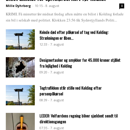
Mille Dyhrberg
-
10:15 - 8. august
0
KRIMI. Få minutter før midnat fredag aften måtte en bilist i Kolding forlade
sin bil i selskab med politiet. Klokken 23.56 fik Sydøstjyllands Politi...
Kvinde død efter påkørsel af tog ved Kolding:
Strækningen er åben...
12:33 - 7. august
Designertasker og smykker for 45.000 kroner stjålet
fra lejlighed i Kolding
09:20 - 7. august
Togtrafikken står stille ved Kolding efter
personpåkørsel
08:39 - 7. august
LEDER: Velfærdens regning bliver sjældent sendt til
direktionsgangen
07:35 - 7. august