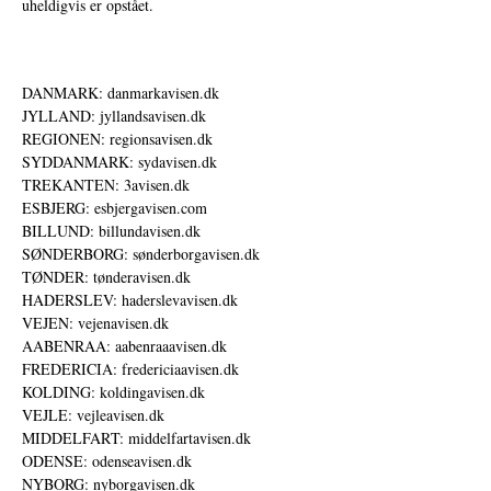
uheldigvis er opstået.
DANMARK: danmarkavisen.dk
JYLLAND: jyllandsavisen.dk
REGIONEN: regionsavisen.dk
SYDDANMARK: sydavisen.dk
TREKANTEN: 3avisen.dk
ESBJERG: esbjergavisen.com
BILLUND: billundavisen.dk
SØNDERBORG: sønderborgavisen.dk
TØNDER: tønderavisen.dk
HADERSLEV: haderslevavisen.dk
VEJEN: vejenavisen.dk
AABENRAA: aabenraaavisen.dk
FREDERICIA: fredericiaavisen.dk
KOLDING: koldingavisen.dk
VEJLE: vejleavisen.dk
MIDDELFART: middelfartavisen.dk
ODENSE: odenseavisen.dk
NYBORG: nyborgavisen.dk