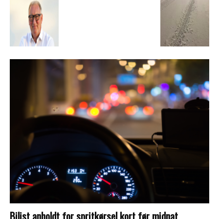
Bilist anholdt for spritkørsel kort før midnat