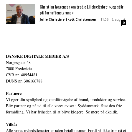
Christian Jørgensen om tredje Lillebæltsbro: »Jeg står
på fornuftens grund«
Julie Christine Skøtt Christensen
-
11:06 - 5. august
0
DANSKE DIGITALE MEDIER A/S
Norgesgade 48
7000 Fredericia
CVR nr. 40954481
DUNS nr. 306166788
Partnere
Vi øger din synlighed og værdiforøgelse af brand, produkter og service.
Bliv partner og nå ud til alle vores aviser i Syddanmark. Støt den frie
formidling. Vi har friheden til at blive klogere. Se mere på
dkq.dk.
Vilkår
Alle vores nyhedstjenester er uden betalingsmur. Fordi vi ikke tror på et