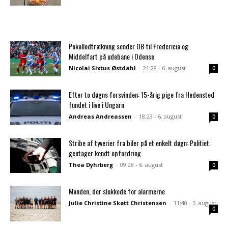
Pokallodtrækning sender OB til Fredericia og
Middelfart på udebane i Odense
Nicolai Sixtus Østdahl
-
21:28 - 6. august
0
Efter to døgns forsvinden: 15-årig pige fra Hedensted
fundet i live i Ungarn
Andreas Andreassen
-
18:23 - 6. august
0
Stribe af tyverier fra biler på et enkelt døgn: Politiet
gentager kendt opfordring
Thea Dyhrberg
-
09:28 - 6. august
0
Manden, der slukkede for alarmerne
Julie Christine Skøtt Christensen
-
11:40 - 5. august
0