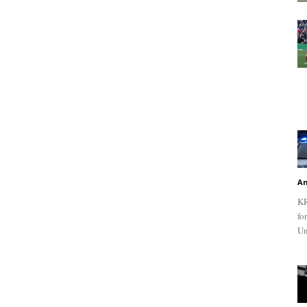
An
KR
fo
Un