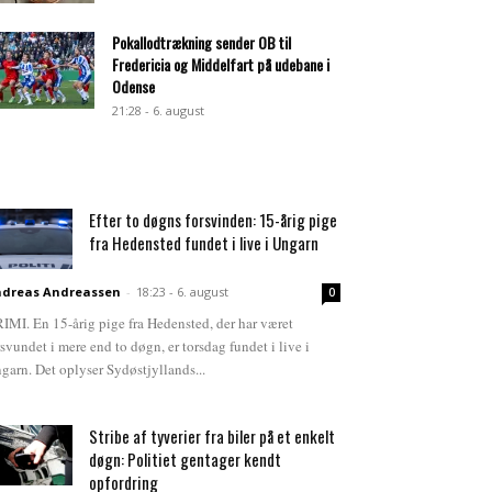
Pokallodtrækning sender OB til
Fredericia og Middelfart på udebane i
Odense
21:28 - 6. august
Efter to døgns forsvinden: 15-årig pige
fra Hedensted fundet i live i Ungarn
dreas Andreassen
-
18:23 - 6. august
0
IMI. En 15-årig pige fra Hedensted, der har været
rsvundet i mere end to døgn, er torsdag fundet i live i
garn. Det oplyser Sydøstjyllands...
Stribe af tyverier fra biler på et enkelt
døgn: Politiet gentager kendt
opfordring