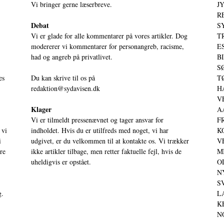
Vi bringer gerne læserbreve.
JY
RE
Debat
S
Vi er glade for alle kommentarer på vores artikler. Dog
T
modererer vi kommentarer for personangreb, racisme,
ES
had og angreb på privatlivet.
BI
SØ
es
Du kan skrive til os på
TØ
redaktion@sydavisen.dk
HA
VE
Klager
AA
Vi er tilmeldt pressenævnet og tager ansvar for
FR
 vi
indholdet. Hvis du er utilfreds med noget, vi har
KO
i
udgivet, er du velkommen til at kontakte os. Vi trækker
VE
ere
ikke artikler tilbage, men retter faktuelle fejl, hvis de
MI
uheldigvis er opstået.
OD
NY
SV
g.
LA
KE
NO