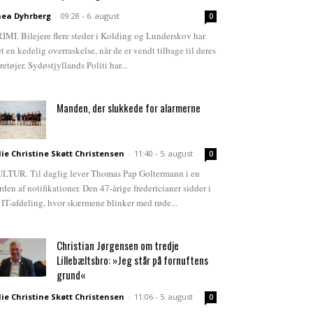
ea Dyhrberg
-
09:28 - 6. august
0
IMI. Bilejere flere steder i Kolding og Lunderskov har
et en kedelig overraskelse, når de er vendt tilbage til deres
retøjer. Sydøstjyllands Politi har...
Manden, der slukkede for alarmerne
lie Christine Skøtt Christensen
-
11:40 - 5. august
0
LTUR. Til daglig lever Thomas Pap Goltermann i en
rden af notifikationer. Den 47-årige fredericianer sidder i
 IT-afdeling, hvor skærmene blinker med røde...
Christian Jørgensen om tredje
Lillebæltsbro: »Jeg står på fornuftens
grund«
lie Christine Skøtt Christensen
-
11:06 - 5. august
0