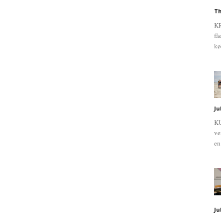
Th
KR
få
kø
Ju
KU
ve
en
Ju