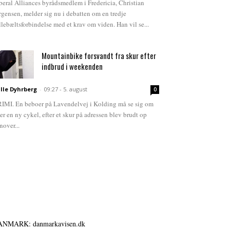
beral Alliances byrådsmedlem i Fredericia, Christian
rgensen, melder sig nu i debatten om en tredje
llebæltsforbindelse med et krav om viden. Han vil se...
Mountainbike forsvandt fra skur efter
indbrud i weekenden
lle Dyhrberg
-
09:27 - 5. august
0
IMI. En beboer på Lavendelvej i Kolding må se sig om
ter en ny cykel, efter et skur på adressen blev brudt op
nover...
ANMARK: danmarkavisen.dk