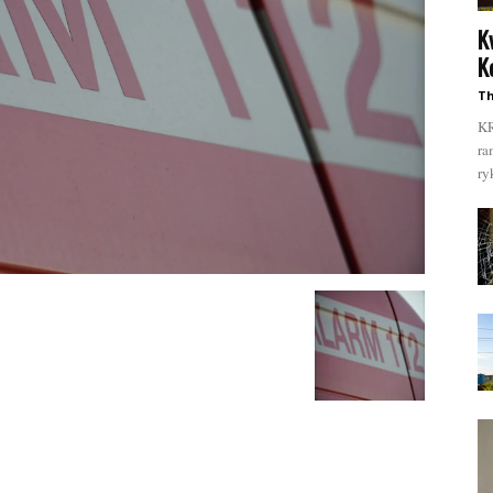
K
K
Th
KR
ra
ry