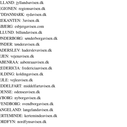
LLAND: jyllandsavisen.dk
GIONEN: regionsavisen.dk
YDDANMARK: sydavisen.dk
REKANTEN: 3avisen.dk
BJERG: esbjergavisen.com
LLUND: billundavisen.dk
NDERBORG: sønderborgavisen.dk
NDER: tønderavisen.dk
DERSLEV: haderslevavisen.dk
JEN: vejenavisen.dk
BENRAA: aabenraaavisen.dk
EDERICIA: fredericiaavisen.dk
LDING: koldingavisen.dk
JLE: vejleavisen.dk
DDELFART: middelfartavisen.dk
ENSE: odenseavisen.dk
BORG: nyborgavisen.dk
ENDBORG: svendborgavisen.dk
NGELAND: langelandavisen.dk
RTEMINDE: kertemindeavisen.dk
RDFYN: nordfynsavisen.dk