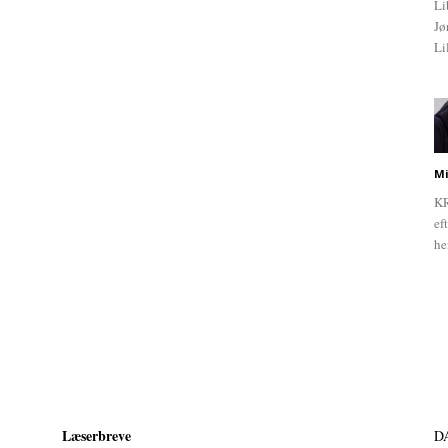
Li
Jø
Li
Mi
KR
ef
he
Læserbreve
D