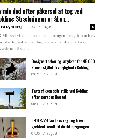
vinde død efter påkørsel af tog ved
olding: Strækningen er åben...
ea Dyhrberg
-
12:33 - 7. august
0
IMI. En kvinde mistede fredag morgen livet, da hun blev
mt af et tog øst for Kolding Station. Politi og redning
kkede ud til stedet,...
Designertasker og smykker for 45.000
kroner stjålet fra lejlighed i Kolding
09:20 - 7. august
Togtrafikken står stille ved Kolding
efter personpåkørsel
08:39 - 7. august
LEDER: Velfærdens regning bliver
sjældent sendt til direktionsgangen
07:35 - 7. august