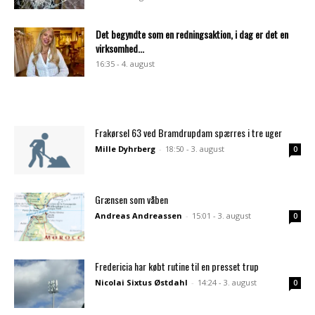
Det begyndte som en redningsaktion, i dag er det en
virksomhed...
16:35 - 4. august
Frakørsel 63 ved Bramdrupdam spærres i tre uger
Mille Dyhrberg
-
18:50 - 3. august
0
Grænsen som våben
Andreas Andreassen
-
15:01 - 3. august
0
Fredericia har købt rutine til en presset trup
Nicolai Sixtus Østdahl
-
14:24 - 3. august
0