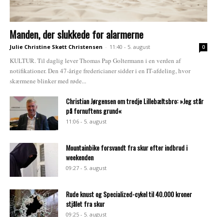
Manden, der slukkede for alarmerne
Julie Christine Skøtt Christensen
-
11:40 - 5. august
0
KULTUR. Til daglig lever Thomas Pap Goltermann i en verden af
notifikationer. Den 47-årige fredericianer sidder i en IT-afdeling, hvor
skærmene blinker med røde...
Christian Jørgensen om tredje Lillebæltsbro: »Jeg står
på fornuftens grund«
11:06 - 5. august
Mountainbike forsvandt fra skur efter indbrud i
weekenden
09:27 - 5. august
Rude knust og Specialized-cykel til 40.000 kroner
stjålet fra skur
09:25 - 5. august