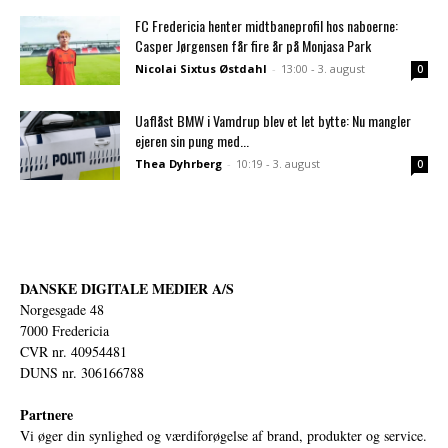
FC Fredericia henter midtbaneprofil hos naboerne:
Casper Jørgensen får fire år på Monjasa Park
Nicolai Sixtus Østdahl
-
13:00 - 3. august
0
Uaflåst BMW i Vamdrup blev et let bytte: Nu mangler
ejeren sin pung med...
Thea Dyhrberg
-
10:19 - 3. august
0
DANSKE DIGITALE MEDIER A/S
Norgesgade 48
7000 Fredericia
CVR nr. 40954481
DUNS nr. 306166788
Partnere
Vi øger din synlighed og værdiforøgelse af brand, produkter og service.