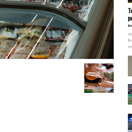
T
p
An
Al
Ko
øs