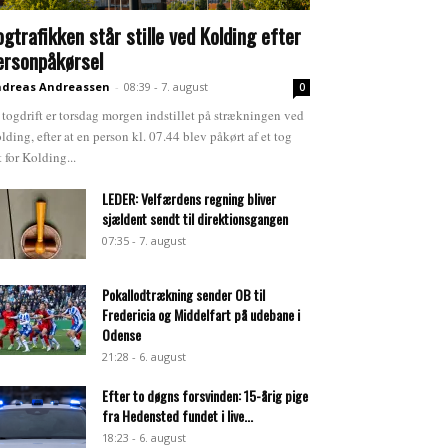
ogtrafikken står stille ved Kolding efter
ersonpåkørsel
dreas Andreassen
-
08:39 - 7. august
0
 togdrift er torsdag morgen indstillet på strækningen ved
lding, efter at en person kl. 07.44 blev påkørt af et tog
t for Kolding...
LEDER: Velfærdens regning bliver
sjældent sendt til direktionsgangen
07:35 - 7. august
Pokallodtrækning sender OB til
Fredericia og Middelfart på udebane i
Odense
21:28 - 6. august
Efter to døgns forsvinden: 15-årig pige
fra Hedensted fundet i live...
18:23 - 6. august