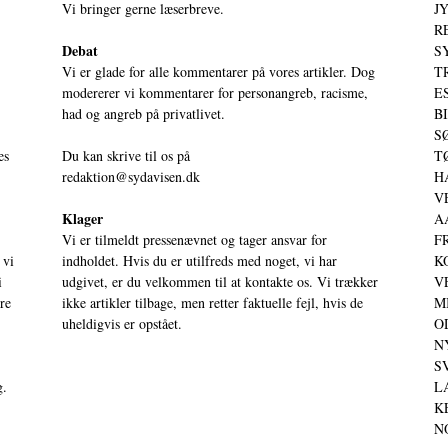
Vi bringer gerne læserbreve.
JY
RE
Debat
S
Vi er glade for alle kommentarer på vores artikler. Dog
T
modererer vi kommentarer for personangreb, racisme,
ES
had og angreb på privatlivet.
BI
SØ
es
Du kan skrive til os på
TØ
redaktion@sydavisen.dk
HA
VE
Klager
AA
Vi er tilmeldt pressenævnet og tager ansvar for
FR
 vi
indholdet. Hvis du er utilfreds med noget, vi har
KO
i
udgivet, er du velkommen til at kontakte os. Vi trækker
VE
ere
ikke artikler tilbage, men retter faktuelle fejl, hvis de
MI
uheldigvis er opstået.
OD
NY
SV
g.
LA
KE
NO