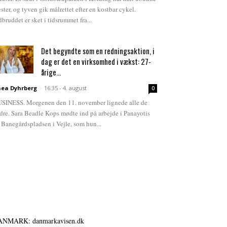
ster, og tyven gik målrettet efter en kostbar cykel.
dbruddet er sket i tidsrummet fra...
Det begyndte som en redningsaktion, i
dag er det en virksomhed i vækst: 27-
årige...
ea Dyhrberg
-
16:35 - 4. august
0
SINESS. Morgenen den 11. november lignede alle de
dre. Sara Beadle Kops mødte ind på arbejde i Panayotis
 Banegårdspladsen i Vejle, som hun...
ANMARK: danmarkavisen.dk