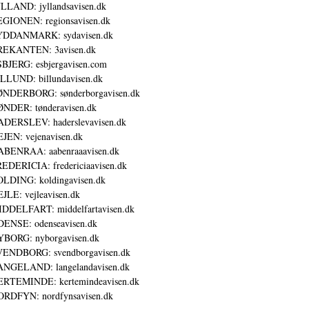
LLAND: jyllandsavisen.dk
GIONEN: regionsavisen.dk
YDDANMARK: sydavisen.dk
REKANTEN: 3avisen.dk
BJERG: esbjergavisen.com
LLUND: billundavisen.dk
NDERBORG: sønderborgavisen.dk
NDER: tønderavisen.dk
DERSLEV: haderslevavisen.dk
JEN: vejenavisen.dk
BENRAA: aabenraaavisen.dk
EDERICIA: fredericiaavisen.dk
LDING: koldingavisen.dk
JLE: vejleavisen.dk
DDELFART: middelfartavisen.dk
ENSE: odenseavisen.dk
BORG: nyborgavisen.dk
ENDBORG: svendborgavisen.dk
NGELAND: langelandavisen.dk
RTEMINDE: kertemindeavisen.dk
RDFYN: nordfynsavisen.dk