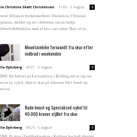
lie Christine Skøtt Christensen
-
11:06 - 5. august
0
beral Alliances byrådsmedlem i Fredericia, Christian
rgensen, melder sig nu i debatten om en tredje
llebæltsforbindelse med et krav om viden. Han vil se...
Mountainbike forsvandt fra skur efter
indbrud i weekenden
lle Dyhrberg
-
09:27 - 5. august
0
IMI. En beboer på Lavendelvej i Kolding må se sig om
ter en ny cykel, efter et skur på adressen blev brudt op
nover...
Rude knust og Specialized-cykel til
40.000 kroner stjålet fra skur
lle Dyhrberg
-
09:25 - 5. august
0
IMI. Et skur i Goldbækparken i Kolding har haft ubudne