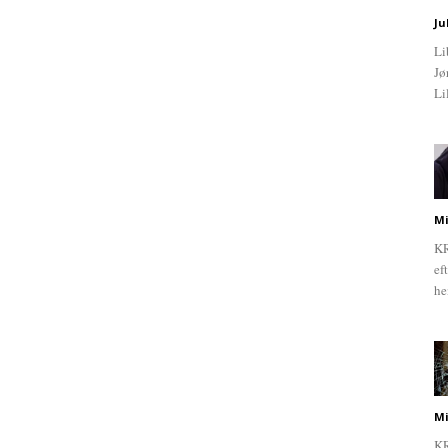
Ju
Li
Jø
Li
Mi
KR
ef
he
Mi
KR