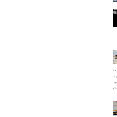
Ju
KU
ve
en