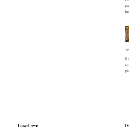
gæ
In
Th
BU
an
på
Læserbreve
D