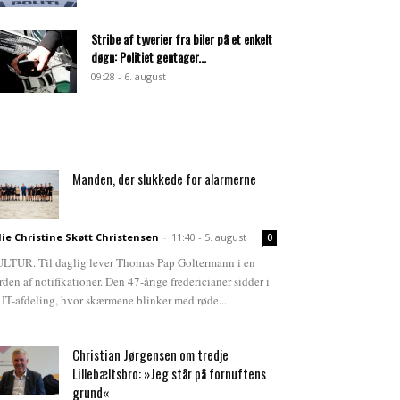
Stribe af tyverier fra biler på et enkelt
døgn: Politiet gentager...
09:28 - 6. august
Manden, der slukkede for alarmerne
lie Christine Skøtt Christensen
-
11:40 - 5. august
0
LTUR. Til daglig lever Thomas Pap Goltermann i en
rden af notifikationer. Den 47-årige fredericianer sidder i
 IT-afdeling, hvor skærmene blinker med røde...
Christian Jørgensen om tredje
Lillebæltsbro: »Jeg står på fornuftens
grund«