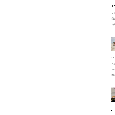
Th
KR
få
kø
Ju
KU
ve
en
Ju