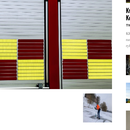
K
K
Th
KR
ra
ry