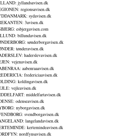
LLAND: jyllandsavisen.dk
GIONEN: regionsavisen.dk
YDDANMARK: sydavisen.dk
REKANTEN: 3avisen.dk
BJERG: esbjergavisen.com
LLUND: billundavisen.dk
NDERBORG: sønderborgavisen.dk
NDER: tønderavisen.dk
DERSLEV: haderslevavisen.dk
JEN: vejenavisen.dk
BENRAA: aabenraaavisen.dk
EDERICIA: fredericiaavisen.dk
LDING: koldingavisen.dk
JLE: vejleavisen.dk
DDELFART: middelfartavisen.dk
ENSE: odenseavisen.dk
BORG: nyborgavisen.dk
ENDBORG: svendborgavisen.dk
NGELAND: langelandavisen.dk
RTEMINDE: kertemindeavisen.dk
RDFYN: nordfynsavisen.dk