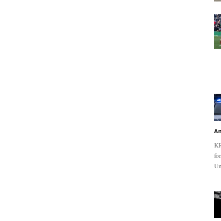
An
KR
fo
Un