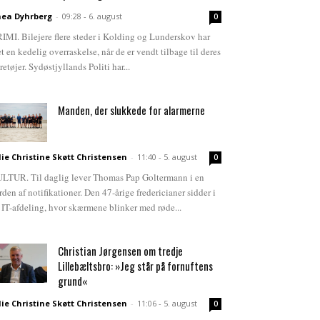
ea Dyhrberg
-
09:28 - 6. august
0
IMI. Bilejere flere steder i Kolding og Lunderskov har
et en kedelig overraskelse, når de er vendt tilbage til deres
retøjer. Sydøstjyllands Politi har...
Manden, der slukkede for alarmerne
lie Christine Skøtt Christensen
-
11:40 - 5. august
0
LTUR. Til daglig lever Thomas Pap Goltermann i en
rden af notifikationer. Den 47-årige fredericianer sidder i
 IT-afdeling, hvor skærmene blinker med røde...
Christian Jørgensen om tredje
Lillebæltsbro: »Jeg står på fornuftens
grund«
lie Christine Skøtt Christensen
-
11:06 - 5. august
0