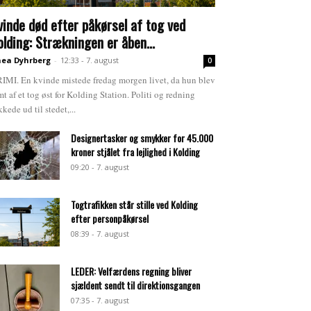
vinde død efter påkørsel af tog ved
olding: Strækningen er åben...
ea Dyhrberg
-
12:33 - 7. august
0
IMI. En kvinde mistede fredag morgen livet, da hun blev
mt af et tog øst for Kolding Station. Politi og redning
kkede ud til stedet,...
Designertasker og smykker for 45.000
kroner stjålet fra lejlighed i Kolding
09:20 - 7. august
Togtrafikken står stille ved Kolding
efter personpåkørsel
08:39 - 7. august
LEDER: Velfærdens regning bliver
sjældent sendt til direktionsgangen
07:35 - 7. august