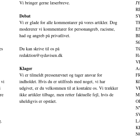
Vi bringer gerne læserbreve.
JY
RE
Debat
S
Vi er glade for alle kommentarer på vores artikler. Dog
T
modererer vi kommentarer for personangreb, racisme,
ES
had og angreb på privatlivet.
BI
SØ
es
Du kan skrive til os på
TØ
redaktion@sydavisen.dk
HA
VE
Klager
AA
Vi er tilmeldt pressenævnet og tager ansvar for
FR
 vi
indholdet. Hvis du er utilfreds med noget, vi har
KO
i
udgivet, er du velkommen til at kontakte os. Vi trækker
VE
ere
ikke artikler tilbage, men retter faktuelle fejl, hvis de
MI
uheldigvis er opstået.
OD
NY
SV
g.
LA
KE
NO