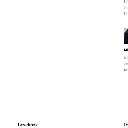
Li
Jø
Li
Mi
KR
ef
he
Læserbreve
D