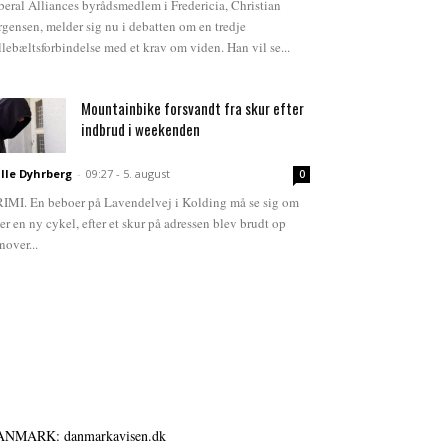
beral Alliances byrådsmedlem i Fredericia, Christian
rgensen, melder sig nu i debatten om en tredje
llebæltsforbindelse med et krav om viden. Han vil se...
Mountainbike forsvandt fra skur efter
indbrud i weekenden
lle Dyhrberg
-
09:27 - 5. august
0
IMI. En beboer på Lavendelvej i Kolding må se sig om
ter en ny cykel, efter et skur på adressen blev brudt op
nover...
ANMARK: danmarkavisen.dk