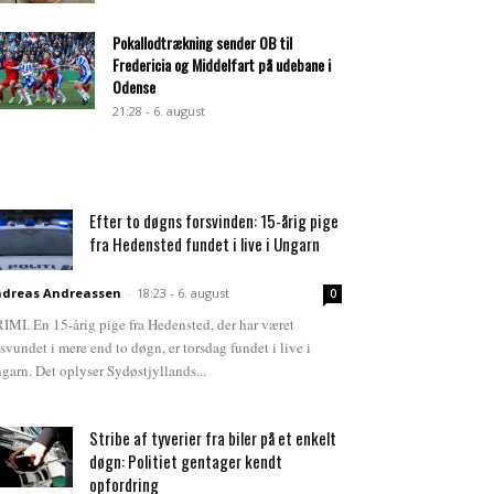
Pokallodtrækning sender OB til
Fredericia og Middelfart på udebane i
Odense
21:28 - 6. august
Efter to døgns forsvinden: 15-årig pige
fra Hedensted fundet i live i Ungarn
dreas Andreassen
-
18:23 - 6. august
0
IMI. En 15-årig pige fra Hedensted, der har været
rsvundet i mere end to døgn, er torsdag fundet i live i
garn. Det oplyser Sydøstjyllands...
Stribe af tyverier fra biler på et enkelt
døgn: Politiet gentager kendt
opfordring