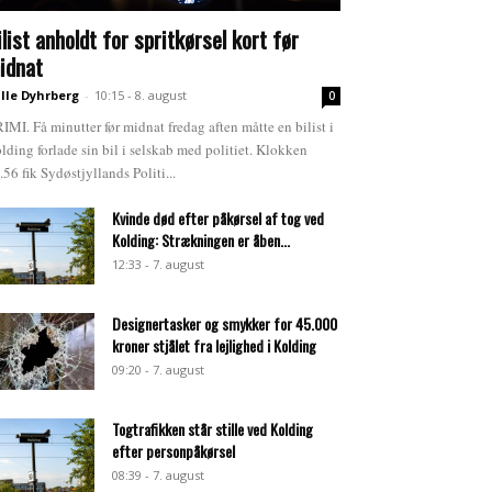
ilist anholdt for spritkørsel kort før
idnat
lle Dyhrberg
-
10:15 - 8. august
0
IMI. Få minutter før midnat fredag aften måtte en bilist i
lding forlade sin bil i selskab med politiet. Klokken
.56 fik Sydøstjyllands Politi...
Kvinde død efter påkørsel af tog ved
Kolding: Strækningen er åben...
12:33 - 7. august
Designertasker og smykker for 45.000
kroner stjålet fra lejlighed i Kolding
09:20 - 7. august
Togtrafikken står stille ved Kolding
efter personpåkørsel
08:39 - 7. august