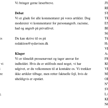
Vi bringer gerne læserbreve.
JY
RE
Debat
S
Vi er glade for alle kommentarer på vores artikler. Dog
T
modererer vi kommentarer for personangreb, racisme,
ES
had og angreb på privatlivet.
BI
SØ
es
Du kan skrive til os på
TØ
redaktion@sydavisen.dk
HA
VE
Klager
AA
Vi er tilmeldt pressenævnet og tager ansvar for
FR
 vi
indholdet. Hvis du er utilfreds med noget, vi har
KO
i
udgivet, er du velkommen til at kontakte os. Vi trækker
VE
ere
ikke artikler tilbage, men retter faktuelle fejl, hvis de
MI
uheldigvis er opstået.
OD
NY
SV
g.
LA
KE
NO