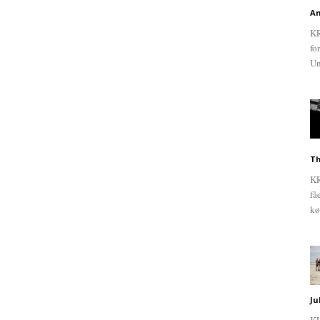
An
KR
fo
Un
Th
KR
få
kø
Ju