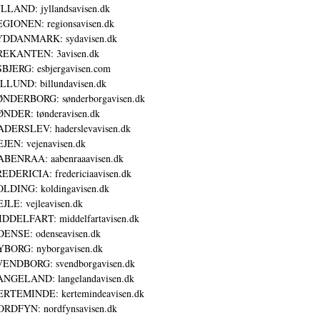
LLAND: jyllandsavisen.dk
GIONEN: regionsavisen.dk
YDDANMARK: sydavisen.dk
REKANTEN: 3avisen.dk
BJERG: esbjergavisen.com
LLUND: billundavisen.dk
NDERBORG: sønderborgavisen.dk
NDER: tønderavisen.dk
DERSLEV: haderslevavisen.dk
JEN: vejenavisen.dk
BENRAA: aabenraaavisen.dk
EDERICIA: fredericiaavisen.dk
LDING: koldingavisen.dk
JLE: vejleavisen.dk
DDELFART: middelfartavisen.dk
ENSE: odenseavisen.dk
BORG: nyborgavisen.dk
ENDBORG: svendborgavisen.dk
NGELAND: langelandavisen.dk
RTEMINDE: kertemindeavisen.dk
RDFYN: nordfynsavisen.dk