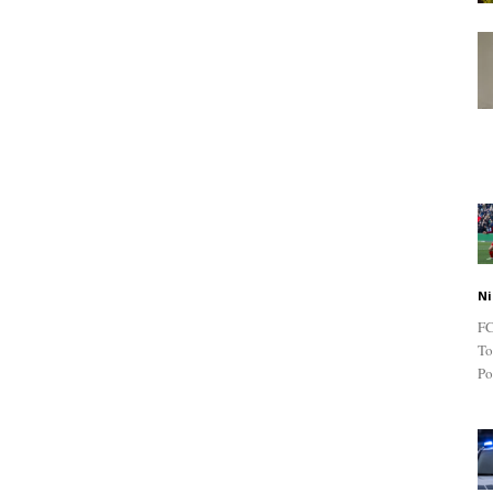
Ni
FC
To
Po