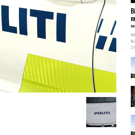
B
m
Mi
KR
Ko
23