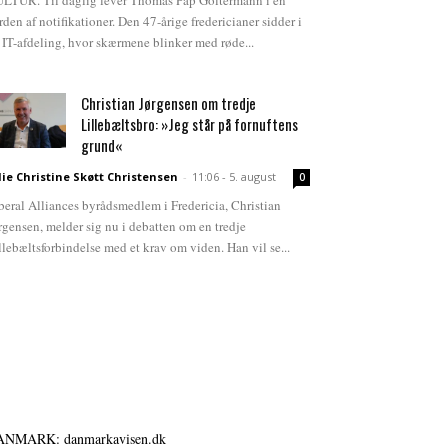
LTUR. Til daglig lever Thomas Pap Goltermann i en
rden af notifikationer. Den 47-årige fredericianer sidder i
 IT-afdeling, hvor skærmene blinker med røde...
Christian Jørgensen om tredje
Lillebæltsbro: »Jeg står på fornuftens
grund«
lie Christine Skøtt Christensen
-
11:06 - 5. august
0
beral Alliances byrådsmedlem i Fredericia, Christian
rgensen, melder sig nu i debatten om en tredje
llebæltsforbindelse med et krav om viden. Han vil se...
ANMARK: danmarkavisen.dk