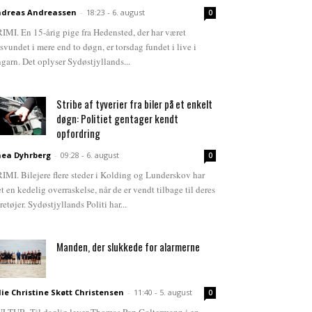
dreas Andreassen
-
18:23 - 6. august
0
IMI. En 15-årig pige fra Hedensted, der har været
rsvundet i mere end to døgn, er torsdag fundet i live i
garn. Det oplyser Sydøstjyllands...
Stribe af tyverier fra biler på et enkelt
døgn: Politiet gentager kendt
opfordring
ea Dyhrberg
-
09:28 - 6. august
0
IMI. Bilejere flere steder i Kolding og Lunderskov har
et en kedelig overraskelse, når de er vendt tilbage til deres
retøjer. Sydøstjyllands Politi har...
Manden, der slukkede for alarmerne
lie Christine Skøtt Christensen
-
11:40 - 5. august
0