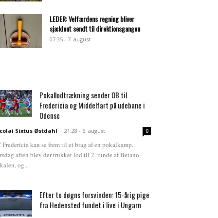
LEDER: Velfærdens regning bliver
sjældent sendt til direktionsgangen
07:35 - 7. august
Pokallodtrækning sender OB til
Fredericia og Middelfart på udebane i
Odense
colai Sixtus Østdahl
-
21:28 - 6. august
0
 Fredericia kan se frem til et brag af en pokalkamp.
rsdag aften blev der trukket lod til 2. runde af Betano
kalen, og...
Efter to døgns forsvinden: 15-årig pige
fra Hedensted fundet i live i Ungarn