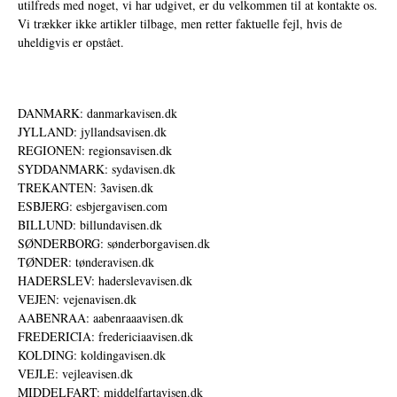
utilfreds med noget, vi har udgivet, er du velkommen til at kontakte os.
Vi trækker ikke artikler tilbage, men retter faktuelle fejl, hvis de
uheldigvis er opstået.
DANMARK: danmarkavisen.dk
JYLLAND: jyllandsavisen.dk
REGIONEN: regionsavisen.dk
SYDDANMARK: sydavisen.dk
TREKANTEN: 3avisen.dk
ESBJERG: esbjergavisen.com
BILLUND: billundavisen.dk
SØNDERBORG: sønderborgavisen.dk
TØNDER: tønderavisen.dk
HADERSLEV: haderslevavisen.dk
VEJEN: vejenavisen.dk
AABENRAA: aabenraaavisen.dk
FREDERICIA: fredericiaavisen.dk
KOLDING: koldingavisen.dk
VEJLE: vejleavisen.dk
MIDDELFART: middelfartavisen.dk