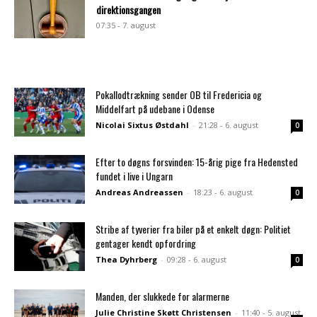
direktionsgangen
07:35 - 7. august
Pokallodtrækning sender OB til Fredericia og
Middelfart på udebane i Odense
Nicolai Sixtus Østdahl
-
21:28 - 6. august
0
Efter to døgns forsvinden: 15-årig pige fra Hedensted
fundet i live i Ungarn
Andreas Andreassen
-
18:23 - 6. august
0
Stribe af tyverier fra biler på et enkelt døgn: Politiet
gentager kendt opfordring
Thea Dyhrberg
-
09:28 - 6. august
0
Manden, der slukkede for alarmerne
Julie Christine Skøtt Christensen
-
11:40 - 5. august