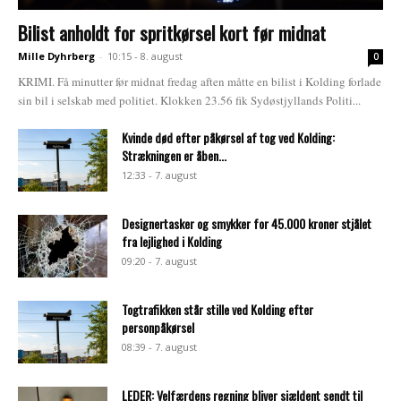
Bilist anholdt for spritkørsel kort før midnat
Mille Dyhrberg
-
10:15 - 8. august
0
KRIMI. Få minutter før midnat fredag aften måtte en bilist i Kolding forlade
sin bil i selskab med politiet. Klokken 23.56 fik Sydøstjyllands Politi...
Kvinde død efter påkørsel af tog ved Kolding:
Strækningen er åben...
12:33 - 7. august
Designertasker og smykker for 45.000 kroner stjålet
fra lejlighed i Kolding
09:20 - 7. august
Togtrafikken står stille ved Kolding efter
personpåkørsel
08:39 - 7. august
LEDER: Velfærdens regning bliver sjældent sendt til