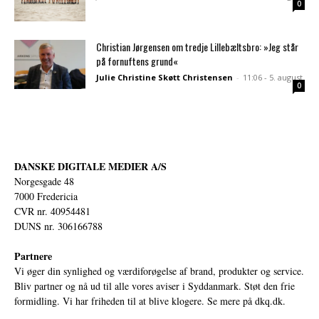
0
Christian Jørgensen om tredje Lillebæltsbro: »Jeg står
på fornuftens grund«
Julie Christine Skøtt Christensen
-
11:06 - 5. august
0
DANSKE DIGITALE MEDIER A/S
Norgesgade 48
7000 Fredericia
CVR nr. 40954481
DUNS nr. 306166788
Partnere
Vi øger din synlighed og værdiforøgelse af brand, produkter og service.
Bliv partner og nå ud til alle vores aviser i Syddanmark. Støt den frie
formidling. Vi har friheden til at blive klogere. Se mere på
dkq.dk.