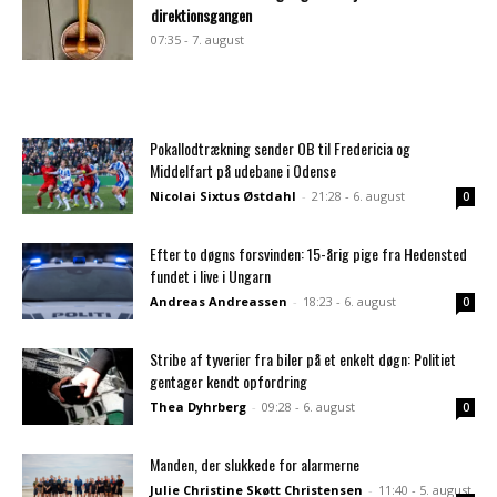
direktionsgangen
07:35 - 7. august
Pokallodtrækning sender OB til Fredericia og
Middelfart på udebane i Odense
Nicolai Sixtus Østdahl
-
21:28 - 6. august
0
Efter to døgns forsvinden: 15-årig pige fra Hedensted
fundet i live i Ungarn
Andreas Andreassen
-
18:23 - 6. august
0
Stribe af tyverier fra biler på et enkelt døgn: Politiet
gentager kendt opfordring
Thea Dyhrberg
-
09:28 - 6. august
0
Manden, der slukkede for alarmerne
Julie Christine Skøtt Christensen
-
11:40 - 5. august