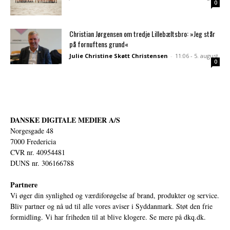
0
Christian Jørgensen om tredje Lillebæltsbro: »Jeg står
på fornuftens grund«
Julie Christine Skøtt Christensen
-
11:06 - 5. august
0
DANSKE DIGITALE MEDIER A/S
Norgesgade 48
7000 Fredericia
CVR nr. 40954481
DUNS nr. 306166788
Partnere
Vi øger din synlighed og værdiforøgelse af brand, produkter og service.
Bliv partner og nå ud til alle vores aviser i Syddanmark. Støt den frie
formidling. Vi har friheden til at blive klogere. Se mere på
dkq.dk.