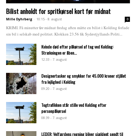
Bilist anholdt for spritkørsel kort før midnat
Mille Dyhrberg
-
10:15 - 8. august
0
KRIMI. Få minutter før midnat fredag aften måtte en bilist i Kolding forlade
sin bil i selskab med politiet. Klokken 23.56 fik Sydøstjyllands Politi...
Kvinde død efter påkørsel af tog ved Kolding:
Strækningen er åben...
12:33 - 7. august
Designertasker og smykker for 45.000 kroner stjålet
fra lejlighed i Kolding
09:20 - 7. august
Togtrafikken står stille ved Kolding efter
personpåkørsel
08:39 - 7. august
LEDER: Velfærdens regning bliver sjældent sendt til