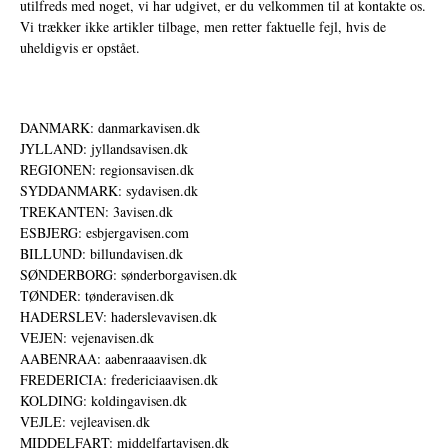
utilfreds med noget, vi har udgivet, er du velkommen til at kontakte os.
Vi trækker ikke artikler tilbage, men retter faktuelle fejl, hvis de
uheldigvis er opstået.
DANMARK: danmarkavisen.dk
JYLLAND: jyllandsavisen.dk
REGIONEN: regionsavisen.dk
SYDDANMARK: sydavisen.dk
TREKANTEN: 3avisen.dk
ESBJERG: esbjergavisen.com
BILLUND: billundavisen.dk
SØNDERBORG: sønderborgavisen.dk
TØNDER: tønderavisen.dk
HADERSLEV: haderslevavisen.dk
VEJEN: vejenavisen.dk
AABENRAA: aabenraaavisen.dk
FREDERICIA: fredericiaavisen.dk
KOLDING: koldingavisen.dk
VEJLE: vejleavisen.dk
MIDDELFART: middelfartavisen.dk