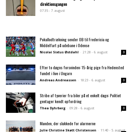
direktionsgangen
07:35 - 7. august
Pokallodtrækning sender OB til Fredericia og
Middelfart på udebane i Odense
Nicolai Sixtus Østdahl
-
21:28 - 6. august
0
Efter to døgns forsvinden: 15-årig pige fra Hedensted
fundet i live i Ungarn
Andreas Andreassen
-
18:23 - 6. august
0
Stribe af tyverier fra biler på et enkelt døgn: Politiet
gentager kendt opfordring
Thea Dyhrberg
-
09:28 - 6. august
0
Manden, der slukkede for alarmerne
Julie Christine Skøtt Christensen
-
11:40 - 5. august