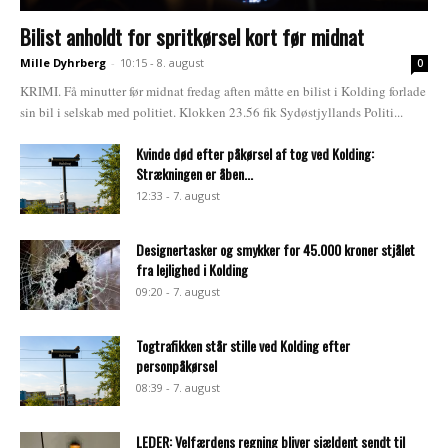
Bilist anholdt for spritkørsel kort før midnat
Mille Dyhrberg
-
10:15 - 8. august
0
KRIMI. Få minutter før midnat fredag aften måtte en bilist i Kolding forlade
sin bil i selskab med politiet. Klokken 23.56 fik Sydøstjyllands Politi...
Kvinde død efter påkørsel af tog ved Kolding:
Strækningen er åben...
12:33 - 7. august
Designertasker og smykker for 45.000 kroner stjålet
fra lejlighed i Kolding
09:20 - 7. august
Togtrafikken står stille ved Kolding efter
personpåkørsel
08:39 - 7. august
LEDER: Velfærdens regning bliver sjældent sendt til