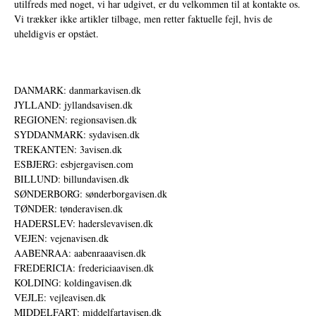
utilfreds med noget, vi har udgivet, er du velkommen til at kontakte os.
Vi trækker ikke artikler tilbage, men retter faktuelle fejl, hvis de
uheldigvis er opstået.
DANMARK: danmarkavisen.dk
JYLLAND: jyllandsavisen.dk
REGIONEN: regionsavisen.dk
SYDDANMARK: sydavisen.dk
TREKANTEN: 3avisen.dk
ESBJERG: esbjergavisen.com
BILLUND: billundavisen.dk
SØNDERBORG: sønderborgavisen.dk
TØNDER: tønderavisen.dk
HADERSLEV: haderslevavisen.dk
VEJEN: vejenavisen.dk
AABENRAA: aabenraaavisen.dk
FREDERICIA: fredericiaavisen.dk
KOLDING: koldingavisen.dk
VEJLE: vejleavisen.dk
MIDDELFART: middelfartavisen.dk