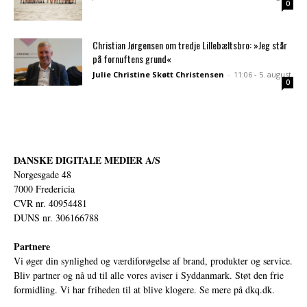
0
Christian Jørgensen om tredje Lillebæltsbro: »Jeg står
på fornuftens grund«
Julie Christine Skøtt Christensen
-
11:06 - 5. august
0
DANSKE DIGITALE MEDIER A/S
Norgesgade 48
7000 Fredericia
CVR nr. 40954481
DUNS nr. 306166788
Partnere
Vi øger din synlighed og værdiforøgelse af brand, produkter og service.
Bliv partner og nå ud til alle vores aviser i Syddanmark. Støt den frie
formidling. Vi har friheden til at blive klogere. Se mere på
dkq.dk.