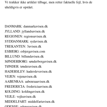
Vi trækker ikke artikler tilbage, men retter faktuelle fejl, hvis de
uheldigvis er opstået.
DANMARK: danmarkavisen.dk
JYLLAND: jyllandsavisen.dk
REGIONEN: regionsavisen.dk
SYDDANMARK: sydavisen.dk
TREKANTEN: 3avisen.dk
ESBJERG: esbjergavisen.com
BILLUND: billundavisen.dk
SØNDERBORG: sønderborgavisen.dk
TØNDER: tønderavisen.dk
HADERSLEV: haderslevavisen.dk
VEJEN: vejenavisen.dk
AABENRAA: aabenraaavisen.dk
FREDERICIA: fredericiaavisen.dk
KOLDING: koldingavisen.dk
VEJLE: vejleavisen.dk
MIDDELFART: middelfartavisen.dk
ODENSE: odenseavisen.dk