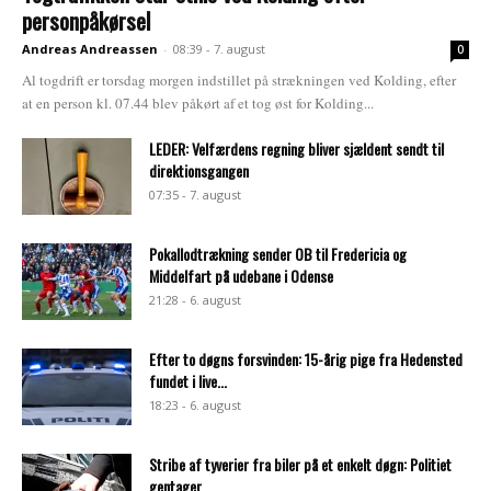
personpåkørsel
Andreas Andreassen
-
08:39 - 7. august
0
Al togdrift er torsdag morgen indstillet på strækningen ved Kolding, efter
at en person kl. 07.44 blev påkørt af et tog øst for Kolding...
LEDER: Velfærdens regning bliver sjældent sendt til
direktionsgangen
07:35 - 7. august
Pokallodtrækning sender OB til Fredericia og
Middelfart på udebane i Odense
21:28 - 6. august
Efter to døgns forsvinden: 15-årig pige fra Hedensted
fundet i live...
18:23 - 6. august
Stribe af tyverier fra biler på et enkelt døgn: Politiet
gentager...