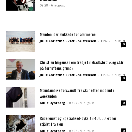
09:28 - 6. august
Manden, der slukkede for alarmerne
Julie Christine Skøtt Christensen
-
11:40 - 5. august
0
Christian Jørgensen om tredje Lillebæltsbro: »Jeg står
på fornuftens grund«
Julie Christine Skøtt Christensen
-
11:06 - 5. august
0
Mountainbike forsvandt fra skur efter indbrud i
weekenden
Mille Dyhrberg
-
09:27 - 5. august
0
Rude knust og Specialized-cykel til 40.000 kroner
stjålet fra skur
Mille Dyhrberg
-
09:25 - 5. august
0