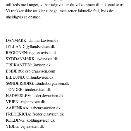
utilfreds med noget, vi har udgivet, er du velkommen til at kontakte os.
Vi trækker ikke artikler tilbage, men retter faktuelle fejl, hvis de
uheldigvis er opstået.
DANMARK: danmarkavisen.dk
JYLLAND: jyllandsavisen.dk
REGIONEN: regionsavisen.dk
SYDDANMARK: sydavisen.dk
TREKANTEN: 3avisen.dk
ESBJERG: esbjergavisen.com
BILLUND: billundavisen.dk
SØNDERBORG: sønderborgavisen.dk
TØNDER: tønderavisen.dk
HADERSLEV: haderslevavisen.dk
VEJEN: vejenavisen.dk
AABENRAA: aabenraaavisen.dk
FREDERICIA: fredericiaavisen.dk
KOLDING: koldingavisen.dk
VEJLE: vejleavisen.dk