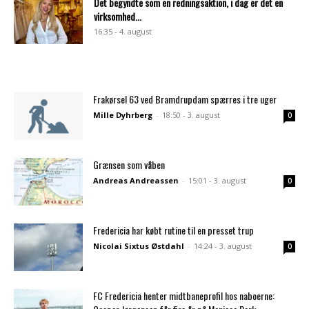
Det begyndte som en redningsaktion, i dag er det en
virksomhed...
16:35 - 4. august
Frakørsel 63 ved Bramdrupdam spærres i tre uger
Mille Dyhrberg
-
18:50 - 3. august
0
Grænsen som våben
Andreas Andreassen
-
15:01 - 3. august
0
Fredericia har købt rutine til en presset trup
Nicolai Sixtus Østdahl
-
14:24 - 3. august
0
FC Fredericia henter midtbaneprofil hos naboerne: