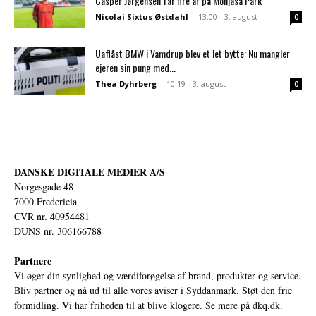
Casper Jørgensen får fire år på Monjasa Park
Nicolai Sixtus Østdahl
-
13:00 - 3. august
0
Uaflåst BMW i Vamdrup blev et let bytte: Nu mangler
ejeren sin pung med...
Thea Dyhrberg
-
10:19 - 3. august
0
DANSKE DIGITALE MEDIER A/S
Norgesgade 48
7000 Fredericia
CVR nr. 40954481
DUNS nr. 306166788
Partnere
Vi øger din synlighed og værdiforøgelse af brand, produkter og service.
Bliv partner og nå ud til alle vores aviser i Syddanmark. Støt den frie
formidling. Vi har friheden til at blive klogere. Se mere på
dkq.dk.