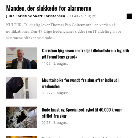
Manden, der slukkede for alarmerne
Julie Christine Skøtt Christensen
-
11:40 - 5. august
0
KULTUR. Til daglig lever Thomas Pap Goltermann i en verden af
notifikationer. Den 47-årige fredericianer sidder i en IT-afdeling, hvor
skærmene blinker med røde...
Christian Jørgensen om tredje Lillebæltsbro: »Jeg står
på fornuftens grund«
11:06 - 5. august
Mountainbike forsvandt fra skur efter indbrud i
weekenden
09:27 - 5. august
Rude knust og Specialized-cykel til 40.000 kroner
stjålet fra skur
09:25 - 5. august