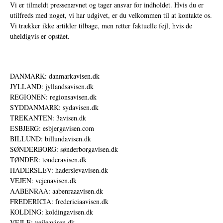
Vi er tilmeldt pressenævnet og tager ansvar for indholdet. Hvis du er
utilfreds med noget, vi har udgivet, er du velkommen til at kontakte os.
Vi trækker ikke artikler tilbage, men retter faktuelle fejl, hvis de
uheldigvis er opstået.
DANMARK: danmarkavisen.dk
JYLLAND: jyllandsavisen.dk
REGIONEN: regionsavisen.dk
SYDDANMARK: sydavisen.dk
TREKANTEN: 3avisen.dk
ESBJERG: esbjergavisen.com
BILLUND: billundavisen.dk
SØNDERBORG: sønderborgavisen.dk
TØNDER: tønderavisen.dk
HADERSLEV: haderslevavisen.dk
VEJEN: vejenavisen.dk
AABENRAA: aabenraaavisen.dk
FREDERICIA: fredericiaavisen.dk
KOLDING: koldingavisen.dk
VEJLE: vejleavisen.dk