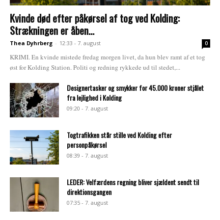
Kvinde død efter påkørsel af tog ved Kolding:
Strækningen er åben...
Thea Dyhrberg
-
12:33 - 7. august
0
KRIMI. En kvinde mistede fredag morgen livet, da hun blev ramt af et tog
øst for Kolding Station. Politi og redning rykkede ud til stedet,...
Designertasker og smykker for 45.000 kroner stjålet
fra lejlighed i Kolding
09:20 - 7. august
Togtrafikken står stille ved Kolding efter
personpåkørsel
08:39 - 7. august
LEDER: Velfærdens regning bliver sjældent sendt til
direktionsgangen
07:35 - 7. august