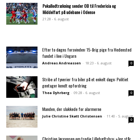
Pokallodtrækning sender OB til Fredericia og
Middelfart på udebane i Odense
21:28 - 6. august
Efter to døgns forsvinden: 15-årig pige fra Hedensted
fundet i live i Ungarn
Andreas Andreassen
-
18:23 - 6. august
0
Stribe af tyverier fra biler på et enkelt døgn: Politiet
gentager kendt opfordring
Thea Dyhrberg
-
09:28 - 6. august
0
Manden, der slukkede for alarmerne
Julie Christine Skøtt Christensen
-
11:40 - 5. august
0
Christian Jørgensen om tredje Lillebæltsbro: »Jeg står