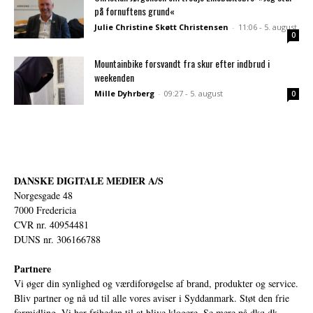
på fornuftens grund«
Julie Christine Skøtt Christensen
-
11:06 - 5. august
0
Mountainbike forsvandt fra skur efter indbrud i
weekenden
Mille Dyhrberg
-
09:27 - 5. august
0
DANSKE DIGITALE MEDIER A/S
Norgesgade 48
7000 Fredericia
CVR nr. 40954481
DUNS nr. 306166788
Partnere
Vi øger din synlighed og værdiforøgelse af brand, produkter og service.
Bliv partner og nå ud til alle vores aviser i Syddanmark. Støt den frie
formidling. Vi har friheden til at blive klogere. Se mere på
dkq.dk.