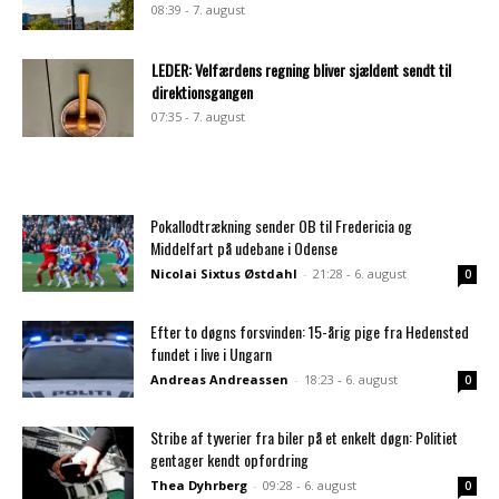
08:39 - 7. august
LEDER: Velfærdens regning bliver sjældent sendt til
direktionsgangen
07:35 - 7. august
Pokallodtrækning sender OB til Fredericia og
Middelfart på udebane i Odense
Nicolai Sixtus Østdahl
-
21:28 - 6. august
0
Efter to døgns forsvinden: 15-årig pige fra Hedensted
fundet i live i Ungarn
Andreas Andreassen
-
18:23 - 6. august
0
Stribe af tyverier fra biler på et enkelt døgn: Politiet
gentager kendt opfordring
Thea Dyhrberg
-
09:28 - 6. august
0