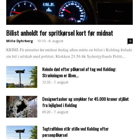
Bilist anholdt for spritkørsel kort før midnat
Mille Dyhrberg
-
10:15 - 8. august
0
KRIMI. Få minutter før midnat fredag aften måtte en bilist i Kolding forlade
sin bil i selskab med politiet. Klokken 23.56 fik Sydøstjyllands Politi...
Kvinde død efter påkørsel af tog ved Kolding:
Strækningen er åben...
12:33 - 7. august
Designertasker og smykker for 45.000 kroner stjålet
fra lejlighed i Kolding
09:20 - 7. august
Togtrafikken står stille ved Kolding efter
personpåkørsel