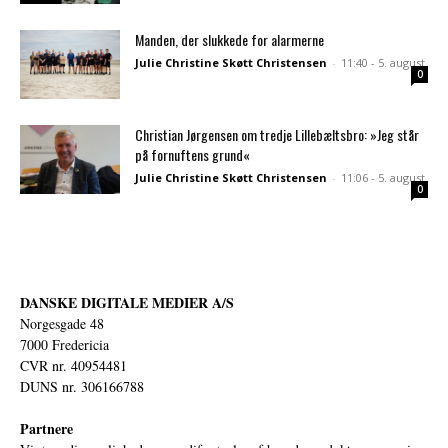
Manden, der slukkede for alarmerne
Julie Christine Skøtt Christensen
-
11:40 - 5. august
0
Christian Jørgensen om tredje Lillebæltsbro: »Jeg står
på fornuftens grund«
Julie Christine Skøtt Christensen
-
11:06 - 5. august
0
DANSKE DIGITALE MEDIER A/S
Norgesgade 48
7000 Fredericia
CVR nr. 40954481
DUNS nr. 306166788
Partnere