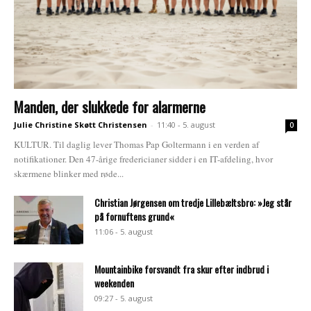
Manden, der slukkede for alarmerne
Julie Christine Skøtt Christensen
-
11:40 - 5. august
0
KULTUR. Til daglig lever Thomas Pap Goltermann i en verden af
notifikationer. Den 47-årige fredericianer sidder i en IT-afdeling, hvor
skærmene blinker med røde...
Christian Jørgensen om tredje Lillebæltsbro: »Jeg står
på fornuftens grund«
11:06 - 5. august
Mountainbike forsvandt fra skur efter indbrud i
weekenden
09:27 - 5. august