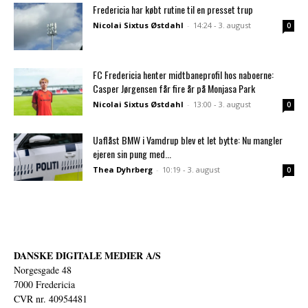
Fredericia har købt rutine til en presset trup
Nicolai Sixtus Østdahl
-
14:24 - 3. august
0
FC Fredericia henter midtbaneprofil hos naboerne:
Casper Jørgensen får fire år på Monjasa Park
Nicolai Sixtus Østdahl
-
13:00 - 3. august
0
Uaflåst BMW i Vamdrup blev et let bytte: Nu mangler
ejeren sin pung med...
Thea Dyhrberg
-
10:19 - 3. august
0
DANSKE DIGITALE MEDIER A/S
Norgesgade 48
7000 Fredericia
CVR nr. 40954481