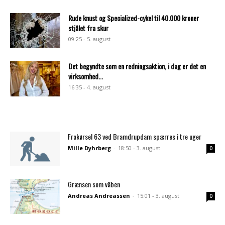
Rude knust og Specialized-cykel til 40.000 kroner
stjålet fra skur
09:25 - 5. august
Det begyndte som en redningsaktion, i dag er det en
virksomhed...
16:35 - 4. august
Frakørsel 63 ved Bramdrupdam spærres i tre uger
Mille Dyhrberg
-
18:50 - 3. august
0
Grænsen som våben
Andreas Andreassen
-
15:01 - 3. august
0