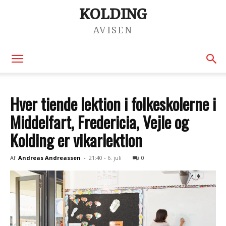
KOLDING
AVISEN
Hver tiende lektion i folkeskolerne i
Middelfart, Fredericia, Vejle og
Kolding er vikarlektion
Af
Andreas Andreassen
-
21:40 - 6. juli
0