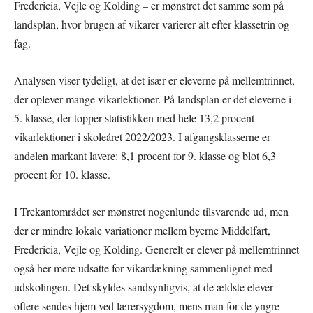
Fredericia, Vejle og Kolding – er mønstret det samme som på
landsplan, hvor brugen af vikarer varierer alt efter klassetrin og
fag.
Analysen viser tydeligt, at det især er eleverne på mellemtrinnet,
der oplever mange vikarlektioner. På landsplan er det eleverne i
5. klasse, der topper statistikken med hele 13,2 procent
vikarlektioner i skoleåret 2022/2023. I afgangsklasserne er
andelen markant lavere: 8,1 procent for 9. klasse og blot 6,3
procent for 10. klasse.
I Trekantområdet ser mønstret nogenlunde tilsvarende ud, men
der er mindre lokale variationer mellem byerne Middelfart,
Fredericia, Vejle og Kolding. Generelt er elever på mellemtrinnet
også her mere udsatte for vikardækning sammenlignet med
udskolingen. Det skyldes sandsynligvis, at de ældste elever
oftere sendes hjem ved lærersygdom, mens man for de yngre