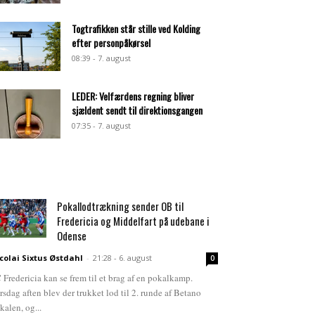
Togtrafikken står stille ved Kolding
efter personpåkørsel
08:39 - 7. august
LEDER: Velfærdens regning bliver
sjældent sendt til direktionsgangen
07:35 - 7. august
Pokallodtrækning sender OB til
Fredericia og Middelfart på udebane i
Odense
colai Sixtus Østdahl
-
21:28 - 6. august
0
 Fredericia kan se frem til et brag af en pokalkamp.
rsdag aften blev der trukket lod til 2. runde af Betano
kalen, og...