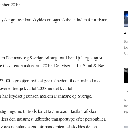
tember 2019.
tyske grænse kan skyldes en øget aktivitet inden for turisme,
An
KR
fo
Un
m Danmark og Sverige, så steg trafikken i juli og august
de tilsvarende måneder i 2019. Det viser tal fra Sund & Bælt.
 923.000 køretøjer, hvilket gør måneden til den måned med
er er tredje kvartal 2023 nu det kvartal i
Th
øjer har krydset grænsen mellem Danmark og Sverige.
KR
få
gningerne til trods for et lavt niveau i lastbiltrafikken i
kø
llers den næstmest udbredte transporttype efter personbiler.
 vores nabolande end før pandemien, så skyldes det en