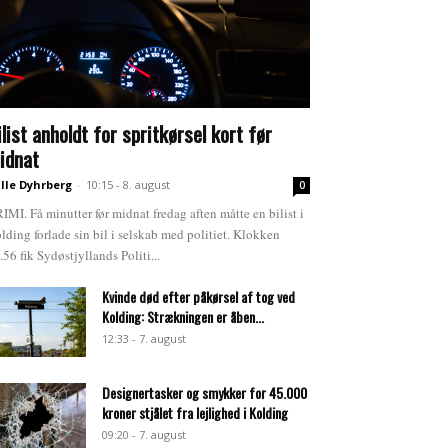
ilist anholdt for spritkørsel kort før
idnat
lle Dyhrberg
-
10:15 - 8. august
0
IMI. Få minutter før midnat fredag aften måtte en bilist i
lding forlade sin bil i selskab med politiet. Klokken
.56 fik Sydøstjyllands Politi...
Kvinde død efter påkørsel af tog ved
Kolding: Strækningen er åben...
12:33 - 7. august
Designertasker og smykker for 45.000
kroner stjålet fra lejlighed i Kolding
09:20 - 7. august