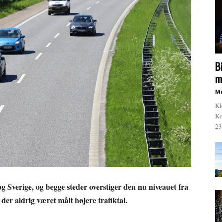
B
m
Mi
KR
Ko
23
g Sverige, og begge steder overstiger den nu niveauet fra
r aldrig været målt højere trafiktal.