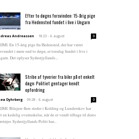
Efter to døgns forsvinden: 15-årig pige
fra Hedensted fundet i live i Ungarn
dreas Andreassen
-
18:23 - 6. august
0
IMI. En 15-årig pige fra Hedensted, der har været
rsvundet i mere end to døgn, er torsdag fundet i live i
garn. Det oplyser Sydøstjyllands...
Stribe af tyverier fra biler på et enkelt
døgn: Politiet gentager kendt
opfordring
ea Dyhrberg
-
09:28 - 6. august
0
IMI. Bilejere flere steder i Kolding og Lunderskov har
et en kedelig overraskelse, når de er vendt tilbage til deres
retøjer. Sydøstjyllands Politi har...