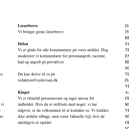
Læserbreve
D
Vi bringer gerne læserbreve.
JY
RE
Debat
S
Vi er glade for alle kommentarer på vores artikler. Dog
T
modererer vi kommentarer for personangreb, racisme,
ES
had og angreb på privatlivet.
BI
SØ
es
Du kan skrive til os på
TØ
redaktion@sydavisen.dk
HA
VE
Klager
AA
Vi er tilmeldt pressenævnet og tager ansvar for
FR
 vi
indholdet. Hvis du er utilfreds med noget, vi har
KO
i
udgivet, er du velkommen til at kontakte os. Vi trækker
VE
ere
ikke artikler tilbage, men retter faktuelle fejl, hvis de
MI
uheldigvis er opstået.
OD
NY