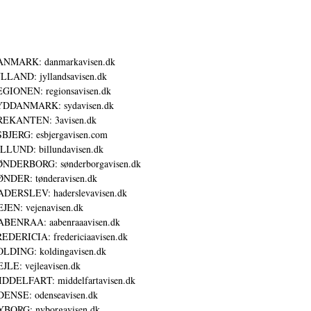
ANMARK: danmarkavisen.dk
LLAND: jyllandsavisen.dk
GIONEN: regionsavisen.dk
YDDANMARK: sydavisen.dk
REKANTEN: 3avisen.dk
BJERG: esbjergavisen.com
LLUND: billundavisen.dk
NDERBORG: sønderborgavisen.dk
NDER: tønderavisen.dk
DERSLEV: haderslevavisen.dk
JEN: vejenavisen.dk
BENRAA: aabenraaavisen.dk
EDERICIA: fredericiaavisen.dk
LDING: koldingavisen.dk
JLE: vejleavisen.dk
DDELFART: middelfartavisen.dk
ENSE: odenseavisen.dk
BORG: nyborgavisen.dk