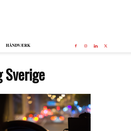
HÅNDVÆRK
g Sverige