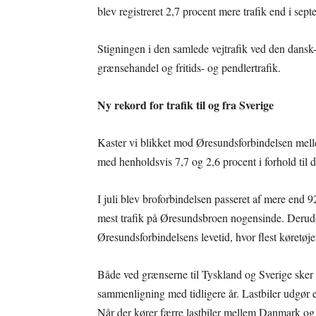
blev registreret 2,7 procent mere trafik end i sep
Stigningen i den samlede vejtrafik ved den dansk-
grænsehandel og fritids- og pendlertrafik.
Ny rekord for trafik til og fra Sverige
Kaster vi blikket mod Øresundsforbindelsen melle
med henholdsvis 7,7 og 2,6 procent i forhold til 
I juli blev broforbindelsen passeret af mere end
mest trafik på Øresundsbroen nogensinde. Derudov
Øresundsforbindelsens levetid, hvor flest køret
Både ved grænserne til Tyskland og Sverige sker sti
sammenligning med tidligere år. Lastbiler udgør e
Når der kører færre lastbiler mellem Danmark og