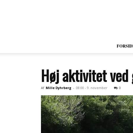
FORSID
Høj aktivitet ved
Af
Mille Dyhrberg
-
08:00 - 9. november
0