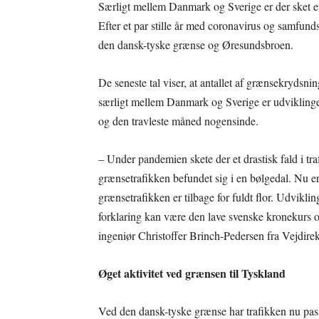
Særligt mellem Danmark og Sverige er der sket et
Efter et par stille år med coronavirus og samfunds
den dansk-tyske grænse og Øresundsbroen.
De seneste tal viser, at antallet af grænsekrydsni
særligt mellem Danmark og Sverige er udviklinge
og den travleste måned nogensinde.
– Under pandemien skete der et drastisk fald i 
grænsetrafikken befundet sig i en bølgedal. Nu er
grænsetrafikken er tilbage for fuldt flor. Udvikl
forklaring kan være den lave svenske kronekurs og
ingeniør Christoffer Brinch-Pedersen fra Vejdirekto
Øget aktivitet ved grænsen til Tyskland
Ved den dansk-tyske grænse har trafikken nu passe