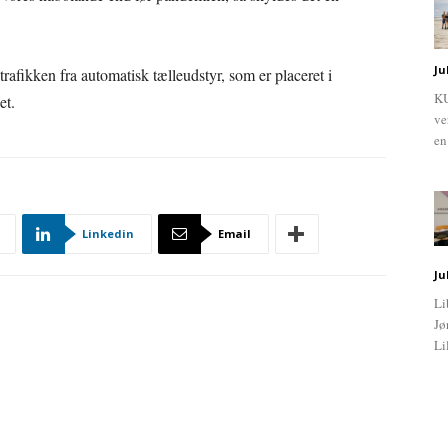
Ju
trafikken fra automatisk tælleudstyr, som er placeret i
KU
et.
ve
en
Linkedin
Email
Ju
Li
Jø
Li