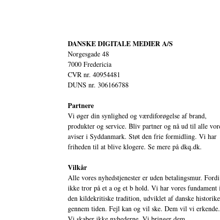
DANSKE DIGITALE MEDIER A/S
Norgesgade 48
7000 Fredericia
CVR nr. 40954481
DUNS nr. 306166788
Partnere
Vi øger din synlighed og værdiforøgelse af brand,
produkter og service. Bliv partner og nå ud til alle vor
aviser i Syddanmark. Støt den frie formidling. Vi har
friheden til at blive klogere. Se mere på
dkq.dk.
Vilkår
Alle vores nyhedstjenester er uden betalingsmur. Fordi
ikke tror på et a og et b hold. Vi har vores fundament 
den kildekritiske tradition, udviklet af danske historik
gennem tiden. Fejl kan og vil ske. Dem vil vi erkende.
Vi skaber ikke nyhederne. Vi bringer dem.