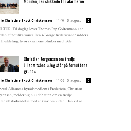
Manden, der slukkede for alarmerne
lie Christine Skøtt Christensen
-
11:40 - 5. august
0
LTUR. Til daglig lever Thomas Pap Goltermann i en
rden af notifikationer. Den 47-årige fredericianer sidder i
 IT-afdeling, hvor skærmene blinker med røde...
Christian Jørgensen om tredje
Lillebæltsbro: »Jeg står på fornuftens
grund«
lie Christine Skøtt Christensen
-
11:06 - 5. august
0
beral Alliances byrådsmedlem i Fredericia, Christian
rgensen, melder sig nu i debatten om en tredje
llebæltsforbindelse med et krav om viden. Han vil se...