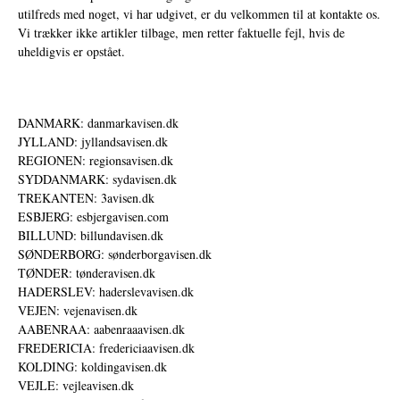
utilfreds med noget, vi har udgivet, er du velkommen til at kontakte os.
Vi trækker ikke artikler tilbage, men retter faktuelle fejl, hvis de
uheldigvis er opstået.
DANMARK: danmarkavisen.dk
JYLLAND: jyllandsavisen.dk
REGIONEN: regionsavisen.dk
SYDDANMARK: sydavisen.dk
TREKANTEN: 3avisen.dk
ESBJERG: esbjergavisen.com
BILLUND: billundavisen.dk
SØNDERBORG: sønderborgavisen.dk
TØNDER: tønderavisen.dk
HADERSLEV: haderslevavisen.dk
VEJEN: vejenavisen.dk
AABENRAA: aabenraaavisen.dk
FREDERICIA: fredericiaavisen.dk
KOLDING: koldingavisen.dk
VEJLE: vejleavisen.dk