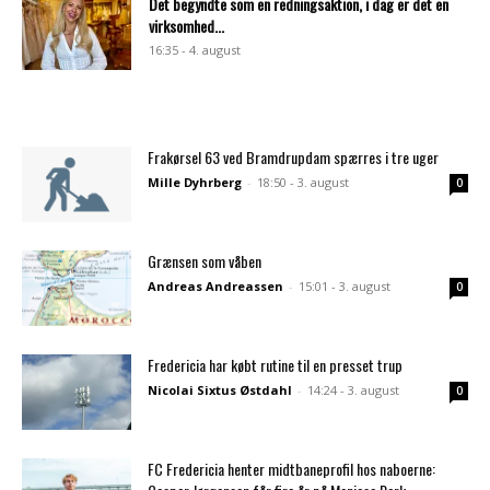
Det begyndte som en redningsaktion, i dag er det en
virksomhed...
16:35 - 4. august
Frakørsel 63 ved Bramdrupdam spærres i tre uger
Mille Dyhrberg
-
18:50 - 3. august
0
Grænsen som våben
Andreas Andreassen
-
15:01 - 3. august
0
Fredericia har købt rutine til en presset trup
Nicolai Sixtus Østdahl
-
14:24 - 3. august
0
FC Fredericia henter midtbaneprofil hos naboerne: