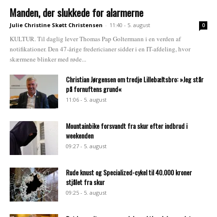
Manden, der slukkede for alarmerne
Julie Christine Skøtt Christensen
-
11:40 - 5. august
0
KULTUR. Til daglig lever Thomas Pap Goltermann i en verden af
notifikationer. Den 47-årige fredericianer sidder i en IT-afdeling, hvor
skærmene blinker med røde...
Christian Jørgensen om tredje Lillebæltsbro: »Jeg står
på fornuftens grund«
11:06 - 5. august
Mountainbike forsvandt fra skur efter indbrud i
weekenden
09:27 - 5. august
Rude knust og Specialized-cykel til 40.000 kroner
stjålet fra skur
09:25 - 5. august