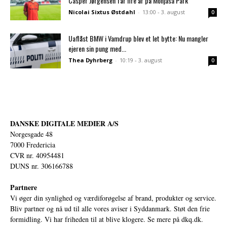
Casper Jørgensen får fire år på Monjasa Park
Nicolai Sixtus Østdahl
-
13:00 - 3. august
0
Uaflåst BMW i Vamdrup blev et let bytte: Nu mangler
ejeren sin pung med...
Thea Dyhrberg
-
10:19 - 3. august
0
DANSKE DIGITALE MEDIER A/S
Norgesgade 48
7000 Fredericia
CVR nr. 40954481
DUNS nr. 306166788
Partnere
Vi øger din synlighed og værdiforøgelse af brand, produkter og service.
Bliv partner og nå ud til alle vores aviser i Syddanmark. Støt den frie
formidling. Vi har friheden til at blive klogere. Se mere på
dkq.dk.