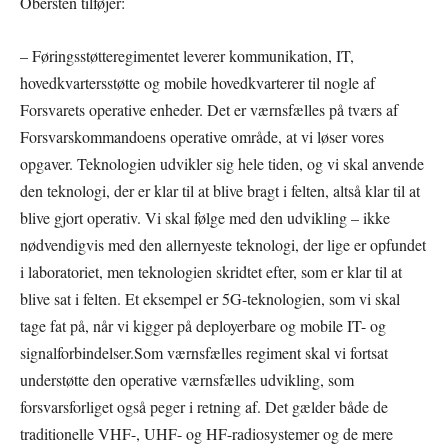
Obersten tilføjer:
– Føringsstøtteregimentet leverer kommunikation, IT,
hovedkvartersstøtte og mobile hovedkvarterer til nogle af
Forsvarets operative enheder. Det er værnsfælles på tværs af
Forsvarskommandoens operative område, at vi løser vores
opgaver. Teknologien udvikler sig hele tiden, og vi skal anvende
den teknologi, der er klar til at blive bragt i felten, altså klar til at
blive gjort operativ. Vi skal følge med den udvikling – ikke
nødvendigvis med den allernyeste teknologi, der lige er opfundet
i laboratoriet, men teknologien skridtet efter, som er klar til at
blive sat i felten. Et eksempel er 5G-teknologien, som vi skal
tage fat på, når vi kigger på deployerbare og mobile IT- og
signalforbindelser.Som værnsfælles regiment skal vi fortsat
understøtte den operative værnsfælles udvikling, som
forsvarsforliget også peger i retning af. Det gælder både de
traditionelle VHF-, UHF- og HF-radiosystemer og de mere