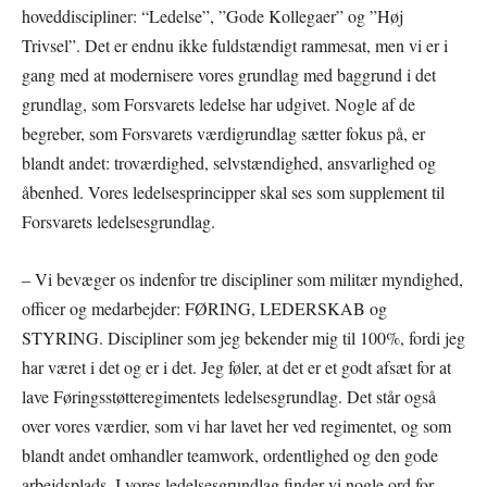
hoveddiscipliner: “Ledelse”, ”Gode Kollegaer” og ”Høj
Trivsel”. Det er endnu ikke fuldstændigt rammesat, men vi er i
gang med at modernisere vores grundlag med baggrund i det
grundlag, som Forsvarets ledelse har udgivet. Nogle af de
begreber, som Forsvarets værdigrundlag sætter fokus på, er
blandt andet: troværdighed, selvstændighed, ansvarlighed og
åbenhed. Vores ledelsesprincipper skal ses som supplement til
Forsvarets ledelsesgrundlag.
– Vi bevæger os indenfor tre discipliner som militær myndighed,
officer og medarbejder: FØRING, LEDERSKAB og
STYRING. Discipliner som jeg bekender mig til 100%, fordi jeg
har været i det og er i det. Jeg føler, at det er et godt afsæt for at
lave Føringsstøtteregimentets ledelsesgrundlag. Det står også
over vores værdier, som vi har lavet her ved regimentet, og som
blandt andet omhandler teamwork, ordentlighed og den gode
arbejdsplads. I vores ledelsesgrundlag finder vi nogle ord for,