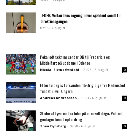
LEDER: Velfærdens regning bliver sjældent sendt til
direktionsgangen
07:35 - 7. august
Pokallodtrækning sender OB til Fredericia og
Middelfart på udebane i Odense
Nicolai Sixtus Østdahl
-
21:28 - 6. august
0
Efter to døgns forsvinden: 15-årig pige fra Hedensted
fundet i live i Ungarn
Andreas Andreassen
-
18:23 - 6. august
0
Stribe af tyverier fra biler på et enkelt døgn: Politiet
gentager kendt opfordring
Thea Dyhrberg
-
09:28 - 6. august
0