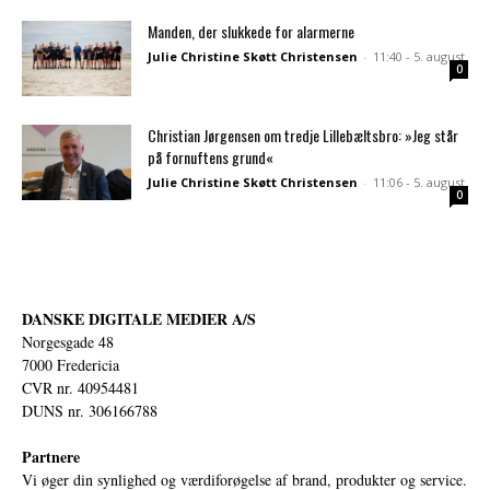
Manden, der slukkede for alarmerne
Julie Christine Skøtt Christensen
-
11:40 - 5. august
0
Christian Jørgensen om tredje Lillebæltsbro: »Jeg står
på fornuftens grund«
Julie Christine Skøtt Christensen
-
11:06 - 5. august
0
DANSKE DIGITALE MEDIER A/S
Norgesgade 48
7000 Fredericia
CVR nr. 40954481
DUNS nr. 306166788
Partnere
Vi øger din synlighed og værdiforøgelse af brand, produkter og service.