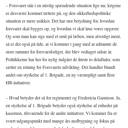
– Forsvaret står i en utrolig spændende situation lige nu; krigene
er desværre kommet tættere på, og den sikkerhedspolitiske
situation er mere usikker. Det har stor betydning for, hvordan
forsvaret skal bygges op, og hvordan vi skal løse vores opgaver.
Og som man kan sige med et smil på læben, men alvorligt ment,
så er det også på tide, at vi kommer i gang med at udmønte de
store rammer for forsvarsforliget, der blev vedtaget sidste år.
Politikkerne har her for nylig indgået de første to delaftaler, som
sætter en retning for Forsvarets udvikling. Det handler blandt
andet om styrkelse af 1. Brigade, en ny værnepligt samt flere
HR-initiativer.
– Hvad betyder det så for regimentet og Fredericia Garnison. Ja,
en styrkelse af 1. Brigade betyder også styrkelse af enheder på
kasernen, tilsvarende for de andre initiativer. Vi kommer fra et
svært udgangspunkt med mange års nedbygning og fokus på