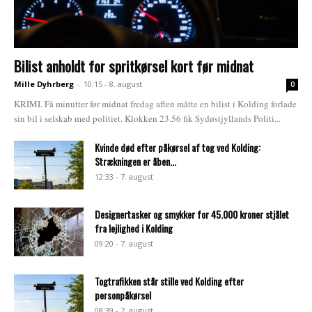
Bilist anholdt for spritkørsel kort før midnat
Mille Dyhrberg
-
10:15 - 8. august
0
KRIMI. Få minutter før midnat fredag aften måtte en bilist i Kolding forlade
sin bil i selskab med politiet. Klokken 23.56 fik Sydøstjyllands Politi...
Kvinde død efter påkørsel af tog ved Kolding:
Strækningen er åben...
12:33 - 7. august
Designertasker og smykker for 45.000 kroner stjålet
fra lejlighed i Kolding
09:20 - 7. august
Togtrafikken står stille ved Kolding efter
personpåkørsel
08:39 - 7. august