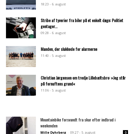
18:23 - 6. august
Stribe af tyverier fra biler på et enkelt døgn: Politiet
gentager...
09:28 - 6. august
Manden, der slukkede for alarmerne
11:40 - 5. august
Christian Jørgensen om tredje Lillebæltsbro: »Jeg står
på fornuftens grund«
11:06 - 5. august
Mountainbike forsvandt fra skur efter indbrud i
weekenden
Mille Dyhrberg
-
09:27 - 5. august
0