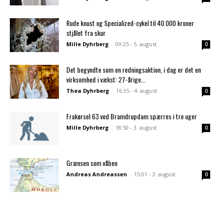
Rude knust og Specialized-cykel til 40.000 kroner
stjålet fra skur
Mille Dyhrberg
-
09:25 - 5. august
0
Det begyndte som en redningsaktion, i dag er det en
virksomhed i vækst: 27-årige...
Thea Dyhrberg
-
16:35 - 4. august
0
Frakørsel 63 ved Bramdrupdam spærres i tre uger
Mille Dyhrberg
-
18:50 - 3. august
0
Grænsen som våben
Andreas Andreassen
-
15:01 - 3. august
0