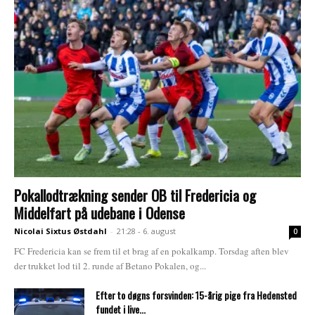
Pokallodtrækning sender OB til Fredericia og
Middelfart på udebane i Odense
Nicolai Sixtus Østdahl
-
21:28 - 6. august
0
FC Fredericia kan se frem til et brag af en pokalkamp. Torsdag aften blev
der trukket lod til 2. runde af Betano Pokalen, og...
Efter to døgns forsvinden: 15-årig pige fra Hedensted
fundet i live...