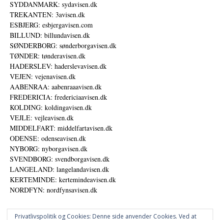
SYDDANMARK: sydavisen.dk
TREKANTEN: 3avisen.dk
ESBJERG: esbjergavisen.com
BILLUND: billundavisen.dk
SØNDERBORG: sønderborgavisen.dk
TØNDER: tønderavisen.dk
HADERSLEV: haderslevavisen.dk
VEJEN: vejenavisen.dk
AABENRAA: aabenraaavisen.dk
FREDERICIA: fredericiaavisen.dk
KOLDING: koldingavisen.dk
VEJLE: vejleavisen.dk
MIDDELFART: middelfartavisen.dk
ODENSE: odenseavisen.dk
NYBORG: nyborgavisen.dk
SVENDBORG: svendborgavisen.dk
LANGELAND: langelandavisen.dk
KERTEMINDE: kertemindeavisen.dk
NORDFYN: nordfynsavisen.dk
Privatlivspolitik og Cookies: Denne side anvender Cookies. Ved at