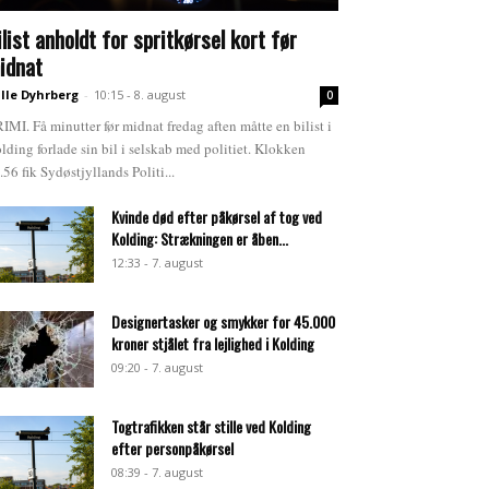
ilist anholdt for spritkørsel kort før
idnat
lle Dyhrberg
-
10:15 - 8. august
0
IMI. Få minutter før midnat fredag aften måtte en bilist i
lding forlade sin bil i selskab med politiet. Klokken
.56 fik Sydøstjyllands Politi...
Kvinde død efter påkørsel af tog ved
Kolding: Strækningen er åben...
12:33 - 7. august
Designertasker og smykker for 45.000
kroner stjålet fra lejlighed i Kolding
09:20 - 7. august
Togtrafikken står stille ved Kolding
efter personpåkørsel
08:39 - 7. august