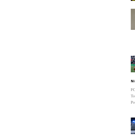
Ni
FC
To
Po