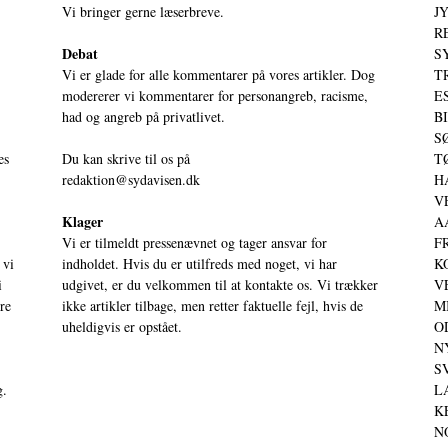
Vi bringer gerne læserbreve.
JY
RE
Debat
S
Vi er glade for alle kommentarer på vores artikler. Dog
T
modererer vi kommentarer for personangreb, racisme,
ES
had og angreb på privatlivet.
BI
SØ
es
Du kan skrive til os på
TØ
redaktion@sydavisen.dk
HA
VE
Klager
AA
Vi er tilmeldt pressenævnet og tager ansvar for
FR
 vi
indholdet. Hvis du er utilfreds med noget, vi har
KO
i
udgivet, er du velkommen til at kontakte os. Vi trækker
VE
ere
ikke artikler tilbage, men retter faktuelle fejl, hvis de
MI
uheldigvis er opstået.
OD
NY
SV
g.
LA
KE
NO