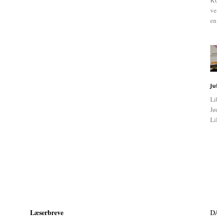
KU
ve
en
Ju
Li
Jø
Li
Læserbreve
D