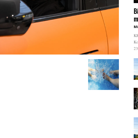
B
m
Mi
KR
Ko
23