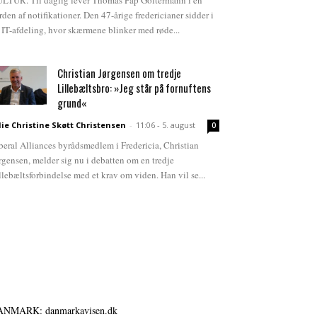
LTUR. Til daglig lever Thomas Pap Goltermann i en
rden af notifikationer. Den 47-årige fredericianer sidder i
 IT-afdeling, hvor skærmene blinker med røde...
Christian Jørgensen om tredje
Lillebæltsbro: »Jeg står på fornuftens
grund«
lie Christine Skøtt Christensen
-
11:06 - 5. august
0
beral Alliances byrådsmedlem i Fredericia, Christian
rgensen, melder sig nu i debatten om en tredje
llebæltsforbindelse med et krav om viden. Han vil se...
ANMARK: danmarkavisen.dk