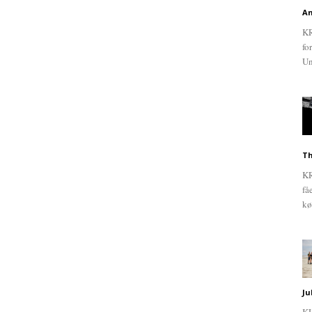
An
KR
fo
Un
Th
KR
få
kø
Ju