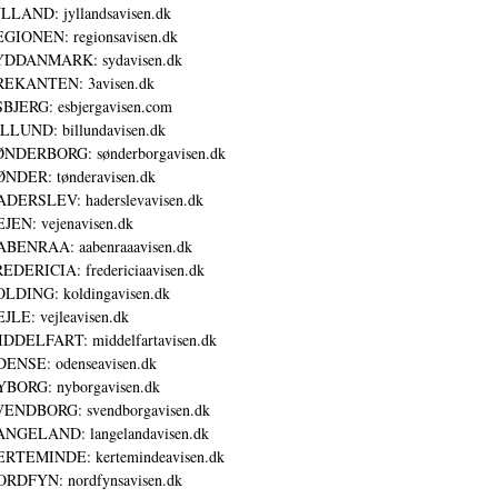
LLAND: jyllandsavisen.dk
GIONEN: regionsavisen.dk
YDDANMARK: sydavisen.dk
REKANTEN: 3avisen.dk
BJERG: esbjergavisen.com
LLUND: billundavisen.dk
NDERBORG: sønderborgavisen.dk
NDER: tønderavisen.dk
DERSLEV: haderslevavisen.dk
JEN: vejenavisen.dk
BENRAA: aabenraaavisen.dk
EDERICIA: fredericiaavisen.dk
LDING: koldingavisen.dk
JLE: vejleavisen.dk
DDELFART: middelfartavisen.dk
ENSE: odenseavisen.dk
BORG: nyborgavisen.dk
ENDBORG: svendborgavisen.dk
NGELAND: langelandavisen.dk
RTEMINDE: kertemindeavisen.dk
RDFYN: nordfynsavisen.dk