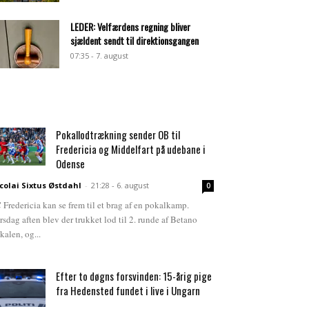
LEDER: Velfærdens regning bliver
sjældent sendt til direktionsgangen
07:35 - 7. august
Pokallodtrækning sender OB til
Fredericia og Middelfart på udebane i
Odense
colai Sixtus Østdahl
-
21:28 - 6. august
0
 Fredericia kan se frem til et brag af en pokalkamp.
rsdag aften blev der trukket lod til 2. runde af Betano
kalen, og...
Efter to døgns forsvinden: 15-årig pige
fra Hedensted fundet i live i Ungarn