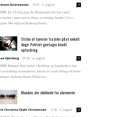
dreas Andreassen
-
18:23 - 6. august
0
IMI. En 15-årig pige fra Hedensted, der har været
rsvundet i mere end to døgn, er torsdag fundet i live i
garn. Det oplyser Sydøstjyllands...
Stribe af tyverier fra biler på et enkelt
døgn: Politiet gentager kendt
opfordring
ea Dyhrberg
-
09:28 - 6. august
0
IMI. Bilejere flere steder i Kolding og Lunderskov har
et en kedelig overraskelse, når de er vendt tilbage til deres
retøjer. Sydøstjyllands Politi har...
Manden, der slukkede for alarmerne
lie Christine Skøtt Christensen
-
11:40 - 5. august
0