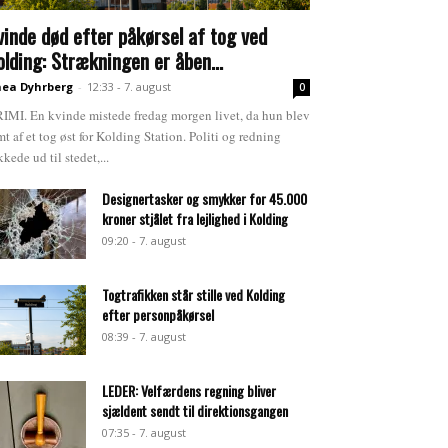
vinde død efter påkørsel af tog ved
olding: Strækningen er åben...
ea Dyhrberg
-
12:33 - 7. august
0
IMI. En kvinde mistede fredag morgen livet, da hun blev
mt af et tog øst for Kolding Station. Politi og redning
kkede ud til stedet,...
Designertasker og smykker for 45.000
kroner stjålet fra lejlighed i Kolding
09:20 - 7. august
Togtrafikken står stille ved Kolding
efter personpåkørsel
08:39 - 7. august
LEDER: Velfærdens regning bliver
sjældent sendt til direktionsgangen
07:35 - 7. august