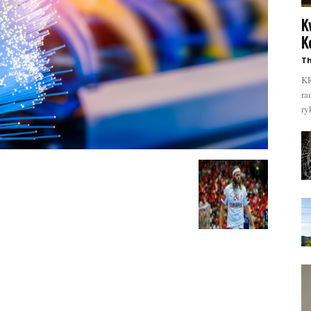
K
K
Th
KR
ra
ry