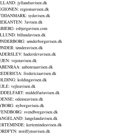
LLAND: jyllandsavisen.dk
GIONEN: regionsavisen.dk
YDDANMARK: sydavisen.dk
REKANTEN: 3avisen.dk
BJERG: esbjergavisen.com
LLUND: billundavisen.dk
NDERBORG: sønderborgavisen.dk
NDER: tønderavisen.dk
DERSLEV: haderslevavisen.dk
JEN: vejenavisen.dk
BENRAA: aabenraaavisen.dk
EDERICIA: fredericiaavisen.dk
LDING: koldingavisen.dk
JLE: vejleavisen.dk
DDELFART: middelfartavisen.dk
ENSE: odenseavisen.dk
BORG: nyborgavisen.dk
ENDBORG: svendborgavisen.dk
NGELAND: langelandavisen.dk
RTEMINDE: kertemindeavisen.dk
RDFYN: nordfynsavisen.dk