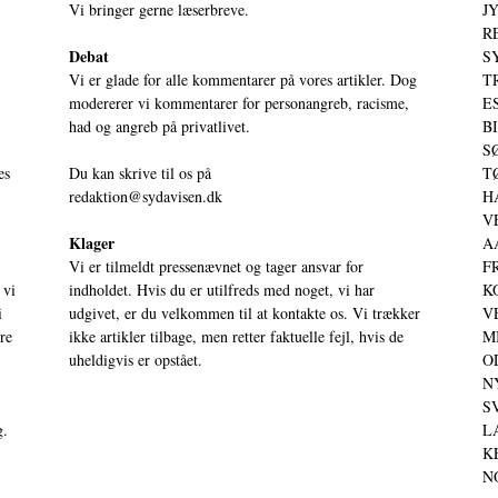
Vi bringer gerne læserbreve.
JY
RE
Debat
S
Vi er glade for alle kommentarer på vores artikler. Dog
T
modererer vi kommentarer for personangreb, racisme,
ES
had og angreb på privatlivet.
BI
SØ
es
Du kan skrive til os på
TØ
redaktion@sydavisen.dk
HA
VE
Klager
AA
Vi er tilmeldt pressenævnet og tager ansvar for
FR
 vi
indholdet. Hvis du er utilfreds med noget, vi har
KO
i
udgivet, er du velkommen til at kontakte os. Vi trækker
VE
ere
ikke artikler tilbage, men retter faktuelle fejl, hvis de
MI
uheldigvis er opstået.
OD
NY
SV
g.
LA
KE
NO