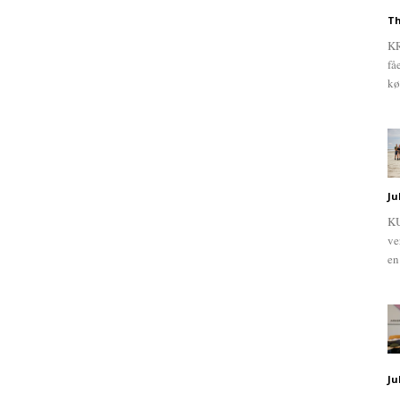
Th
KR
få
kø
Ju
KU
ve
en
Ju