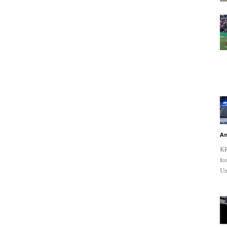
An
KR
fo
Un