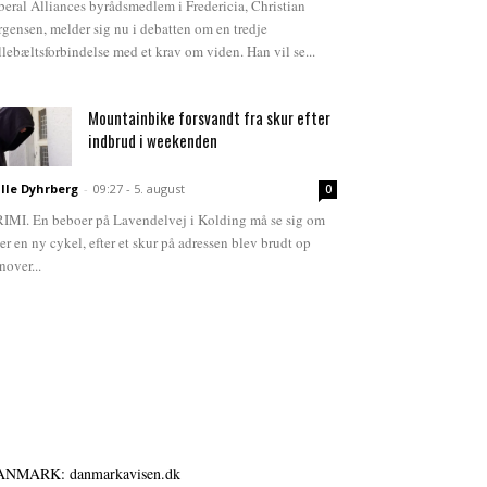
beral Alliances byrådsmedlem i Fredericia, Christian
rgensen, melder sig nu i debatten om en tredje
llebæltsforbindelse med et krav om viden. Han vil se...
Mountainbike forsvandt fra skur efter
indbrud i weekenden
lle Dyhrberg
-
09:27 - 5. august
0
IMI. En beboer på Lavendelvej i Kolding må se sig om
ter en ny cykel, efter et skur på adressen blev brudt op
nover...
ANMARK: danmarkavisen.dk