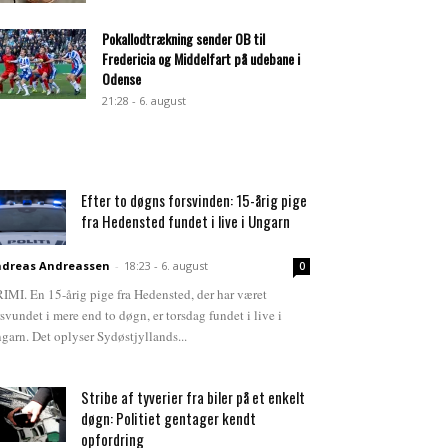
Pokallodtrækning sender OB til
Fredericia og Middelfart på udebane i
Odense
21:28 - 6. august
Efter to døgns forsvinden: 15-årig pige
fra Hedensted fundet i live i Ungarn
dreas Andreassen
-
18:23 - 6. august
0
IMI. En 15-årig pige fra Hedensted, der har været
rsvundet i mere end to døgn, er torsdag fundet i live i
garn. Det oplyser Sydøstjyllands...
Stribe af tyverier fra biler på et enkelt
døgn: Politiet gentager kendt
opfordring