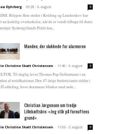
ea Dyhrberg
-
09:28 - 6. august
0
IMI. Bilejere flere steder i Kolding og Lunderskov har
et en kedelig overraskelse, når de er vendt tilbage til deres
retøjer. Sydøstjyllands Politi har...
Manden, der slukkede for alarmerne
lie Christine Skøtt Christensen
-
11:40 - 5. august
0
LTUR. Til daglig lever Thomas Pap Goltermann i en
rden af notifikationer. Den 47-årige fredericianer sidder i
 IT-afdeling, hvor skærmene blinker med røde...
Christian Jørgensen om tredje
Lillebæltsbro: »Jeg står på fornuftens
grund«
lie Christine Skøtt Christensen
-
11:06 - 5. august
0