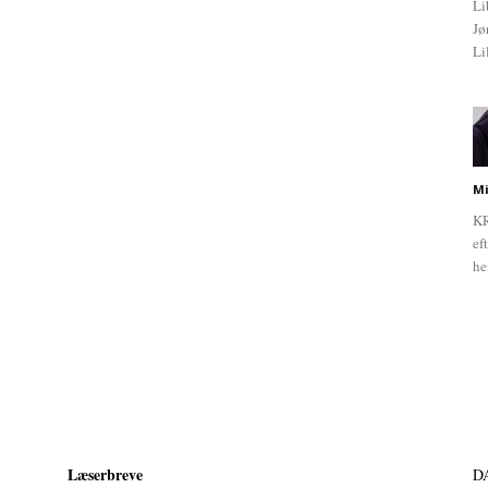
Li
Jø
Li
Mi
KR
ef
he
Læserbreve
D