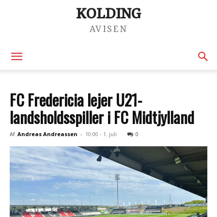
KOLDING
AVISEN
FC Fredericia lejer U21-
landsholdsspiller i FC Midtjylland
Af
Andreas Andreassen
-
10:00 - 1. juli
0