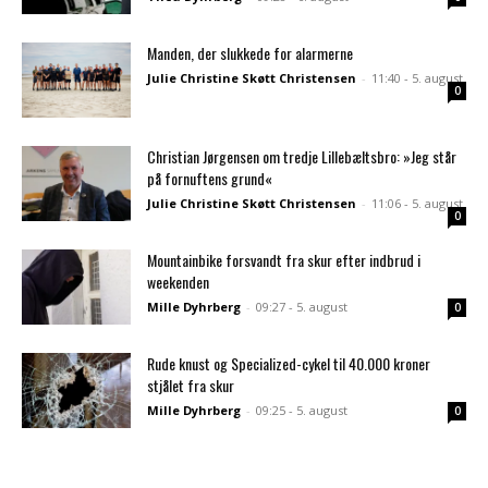
Manden, der slukkede for alarmerne
Julie Christine Skøtt Christensen
-
11:40 - 5. august
0
Christian Jørgensen om tredje Lillebæltsbro: »Jeg står
på fornuftens grund«
Julie Christine Skøtt Christensen
-
11:06 - 5. august
0
Mountainbike forsvandt fra skur efter indbrud i
weekenden
Mille Dyhrberg
-
09:27 - 5. august
0
Rude knust og Specialized-cykel til 40.000 kroner
stjålet fra skur
Mille Dyhrberg
-
09:25 - 5. august
0