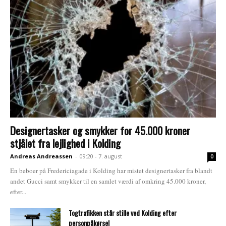
Designertasker og smykker for 45.000 kroner
stjålet fra lejlighed i Kolding
Andreas Andreassen
-
09:20 - 7. august
0
En beboer på Fredericiagade i Kolding har mistet designertasker fra blandt
andet Gucci samt smykker til en samlet værdi af omkring 45.000 kroner,
efter...
Togtrafikken står stille ved Kolding efter
personpåkørsel