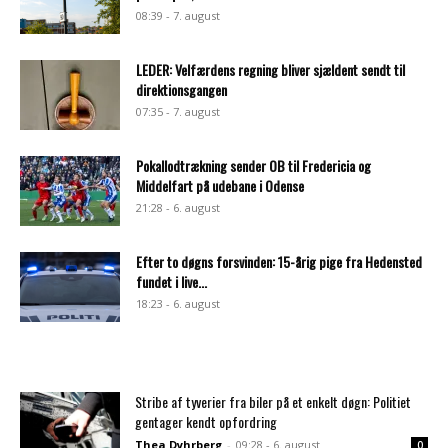
08:39 - 7. august
LEDER: Velfærdens regning bliver sjældent sendt til
direktionsgangen
07:35 - 7. august
Pokallodtrækning sender OB til Fredericia og
Middelfart på udebane i Odense
21:28 - 6. august
Efter to døgns forsvinden: 15-årig pige fra Hedensted
fundet i live...
18:23 - 6. august
Stribe af tyverier fra biler på et enkelt døgn: Politiet
gentager kendt opfordring
Thea Dyhrberg
-
09:28 - 6. august
0