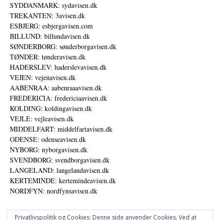
SYDDANMARK: sydavisen.dk
TREKANTEN: 3avisen.dk
ESBJERG: esbjergavisen.com
BILLUND: billundavisen.dk
SØNDERBORG: sønderborgavisen.dk
TØNDER: tønderavisen.dk
HADERSLEV: haderslevavisen.dk
VEJEN: vejenavisen.dk
AABENRAA: aabenraaavisen.dk
FREDERICIA: fredericiaavisen.dk
KOLDING: koldingavisen.dk
VEJLE: vejleavisen.dk
MIDDELFART: middelfartavisen.dk
ODENSE: odenseavisen.dk
NYBORG: nyborgavisen.dk
SVENDBORG: svendborgavisen.dk
LANGELAND: langelandavisen.dk
KERTEMINDE: kertemindeavisen.dk
NORDFYN: nordfynsavisen.dk
Privatlivspolitik og Cookies: Denne side anvender Cookies. Ved at