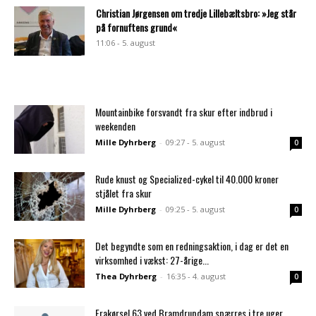
Christian Jørgensen om tredje Lillebæltsbro: »Jeg står
på fornuftens grund«
11:06 - 5. august
Mountainbike forsvandt fra skur efter indbrud i
weekenden
Mille Dyhrberg
-
09:27 - 5. august
0
Rude knust og Specialized-cykel til 40.000 kroner
stjålet fra skur
Mille Dyhrberg
-
09:25 - 5. august
0
Det begyndte som en redningsaktion, i dag er det en
virksomhed i vækst: 27-årige...
Thea Dyhrberg
-
16:35 - 4. august
0
Frakørsel 63 ved Bramdrupdam spærres i tre uger