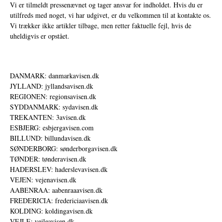
Vi er tilmeldt pressenævnet og tager ansvar for indholdet. Hvis du er
utilfreds med noget, vi har udgivet, er du velkommen til at kontakte os.
Vi trækker ikke artikler tilbage, men retter faktuelle fejl, hvis de
uheldigvis er opstået.
DANMARK: danmarkavisen.dk
JYLLAND: jyllandsavisen.dk
REGIONEN: regionsavisen.dk
SYDDANMARK: sydavisen.dk
TREKANTEN: 3avisen.dk
ESBJERG: esbjergavisen.com
BILLUND: billundavisen.dk
SØNDERBORG: sønderborgavisen.dk
TØNDER: tønderavisen.dk
HADERSLEV: haderslevavisen.dk
VEJEN: vejenavisen.dk
AABENRAA: aabenraaavisen.dk
FREDERICIA: fredericiaavisen.dk
KOLDING: koldingavisen.dk
VEJLE: vejleavisen.dk