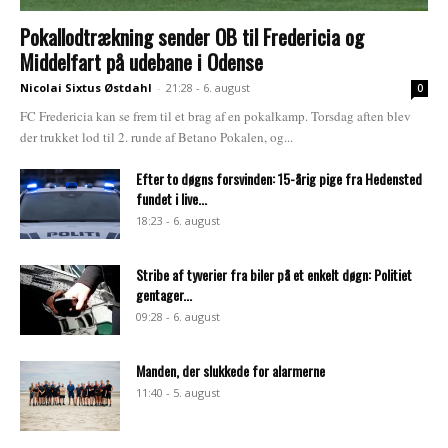
Pokallodtrækning sender OB til Fredericia og
Middelfart på udebane i Odense
Nicolai Sixtus Østdahl
-
21:28 - 6. august
0
FC Fredericia kan se frem til et brag af en pokalkamp. Torsdag aften blev
der trukket lod til 2. runde af Betano Pokalen, og...
Efter to døgns forsvinden: 15-årig pige fra Hedensted
fundet i live...
18:23 - 6. august
Stribe af tyverier fra biler på et enkelt døgn: Politiet
gentager...
09:28 - 6. august
Manden, der slukkede for alarmerne
11:40 - 5. august