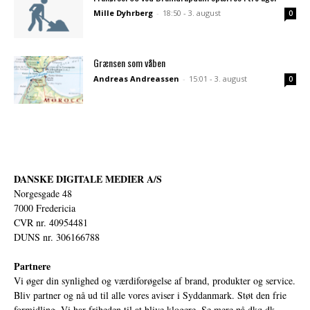
Mille Dyhrberg
-
18:50 - 3. august
0
Grænsen som våben
Andreas Andreassen
-
15:01 - 3. august
0
DANSKE DIGITALE MEDIER A/S
Norgesgade 48
7000 Fredericia
CVR nr. 40954481
DUNS nr. 306166788
Partnere
Vi øger din synlighed og værdiforøgelse af brand, produkter og service.
Bliv partner og nå ud til alle vores aviser i Syddanmark. Støt den frie
formidling. Vi har friheden til at blive klogere. Se mere på
dkq.dk.