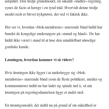
udspillet. Den tredje grundmodel, en såkaldt »midter«-regering,
synes de facto at hænge i en tynd tråd. Hvorvidt denne tredje
model reelt er blevet trykprøvet, det ved vi faktisk ikke.
Her ser vi, hvordan »blok-metaforens« snærende bånd hidtil har
bundet de kongelige undersøgere på »mund og hånd«. De har
hidtil ikke været i stand til at løse den umiddelbart uløselige
gordiske knude.
Løsningen, hvordan kommer vi så videre?
Hvis løsningen ikke ligger i at underlægge sig »blok-
metaforens« snærende bånd (som de fleste politikere, medier og
kommentatorer indtil nu har ladet sig spinde ind i), så må
løsningen på regeringsdannelsen ligge et andet sted.
En løsningsmodel, der indtil nu på grund af sin enkelthed er