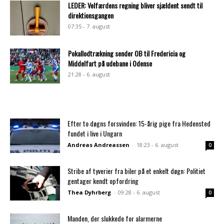
LEDER: Velfærdens regning bliver sjældent sendt til
direktionsgangen
07:35 - 7. august
Pokallodtrækning sender OB til Fredericia og
Middelfart på udebane i Odense
21:28 - 6. august
Efter to døgns forsvinden: 15-årig pige fra Hedensted
fundet i live i Ungarn
Andreas Andreassen
-
18:23 - 6. august
0
Stribe af tyverier fra biler på et enkelt døgn: Politiet
gentager kendt opfordring
Thea Dyhrberg
-
09:28 - 6. august
0
Manden, der slukkede for alarmerne