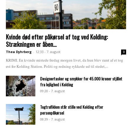
Kvinde død efter påkørsel af tog ved Kolding:
Strækningen er åben...
Thea Dyhrberg
-
12:33 - 7. august
0
KRIMI. En kvinde mistede fredag morgen livet, da hun blev ramt af et tog
øst for Kolding Station. Politi og redning rykkede ud til stedet,...
Designertasker og smykker for 45.000 kroner stjålet
fra lejlighed i Kolding
09:20 - 7. august
Togtrafikken står stille ved Kolding efter
personpåkørsel
08:39 - 7. august