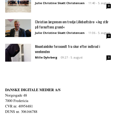
Julie Christine Skøtt Christensen
-
11:40 - 5. august
0
Christian Jørgensen om tredje Lillebæltsbro: »Jeg står
på fornuftens grund«
Julie Christine Skøtt Christensen
-
11:06 - 5. august
0
Mountainbike forsvandt fra skur efter indbrud i
weekenden
Mille Dyhrberg
-
09:27 - 5. august
0
DANSKE DIGITALE MEDIER A/S
Norgesgade 48
7000 Fredericia
CVR nr. 40954481
DUNS nr. 306166788