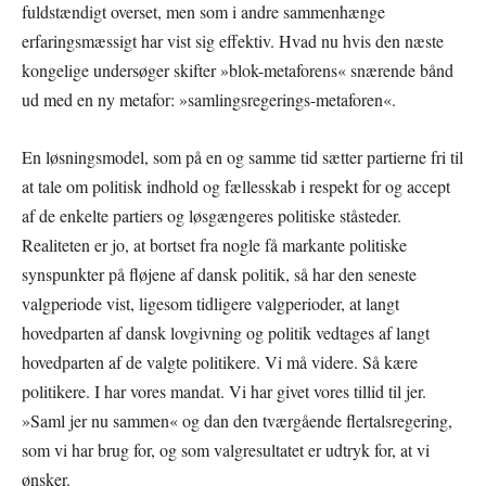
fuldstændigt overset, men som i andre sammenhænge
erfaringsmæssigt har vist sig effektiv. Hvad nu hvis den næste
kongelige undersøger skifter »blok-metaforens« snærende bånd
ud med en ny metafor: »samlingsregerings-metaforen«.
En løsningsmodel, som på en og samme tid sætter partierne fri til
at tale om politisk indhold og fællesskab i respekt for og accept
af de enkelte partiers og løsgængeres politiske ståsteder.
Realiteten er jo, at bortset fra nogle få markante politiske
synspunkter på fløjene af dansk politik, så har den seneste
valgperiode vist, ligesom tidligere valgperioder, at langt
hovedparten af dansk lovgivning og politik vedtages af langt
hovedparten af de valgte politikere. Vi må videre. Så kære
politikere. I har vores mandat. Vi har givet vores tillid til jer.
»Saml jer nu sammen« og dan den tværgående flertalsregering,
som vi har brug for, og som valgresultatet er udtryk for, at vi
ønsker.