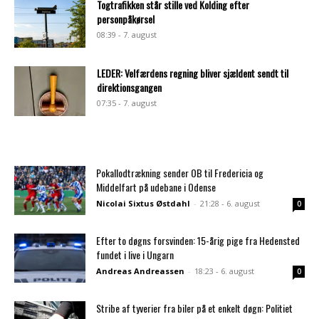
Togtrafikken står stille ved Kolding efter
personpåkørsel
08:39 - 7. august
LEDER: Velfærdens regning bliver sjældent sendt til
direktionsgangen
07:35 - 7. august
Pokallodtrækning sender OB til Fredericia og
Middelfart på udebane i Odense
Nicolai Sixtus Østdahl
-
21:28 - 6. august
0
Efter to døgns forsvinden: 15-årig pige fra Hedensted
fundet i live i Ungarn
Andreas Andreassen
-
18:23 - 6. august
0
Stribe af tyverier fra biler på et enkelt døgn: Politiet