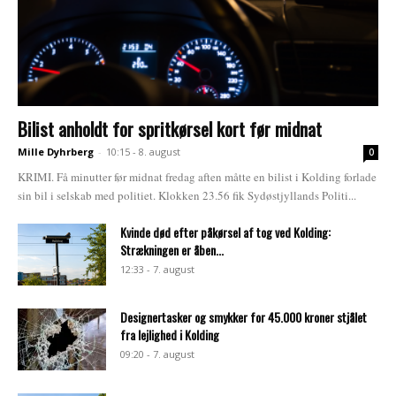
Bilist anholdt for spritkørsel kort før midnat
Mille Dyhrberg
-
10:15 - 8. august
0
KRIMI. Få minutter før midnat fredag aften måtte en bilist i Kolding forlade
sin bil i selskab med politiet. Klokken 23.56 fik Sydøstjyllands Politi...
Kvinde død efter påkørsel af tog ved Kolding:
Strækningen er åben...
12:33 - 7. august
Designertasker og smykker for 45.000 kroner stjålet
fra lejlighed i Kolding
09:20 - 7. august