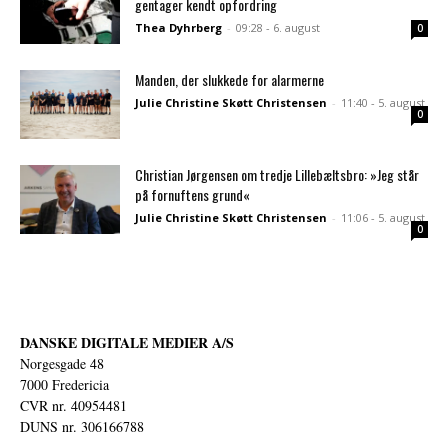
gentager kendt opfordring
Thea Dyhrberg
-
09:28 - 6. august
0
Manden, der slukkede for alarmerne
Julie Christine Skøtt Christensen
-
11:40 - 5. august
0
Christian Jørgensen om tredje Lillebæltsbro: »Jeg står
på fornuftens grund«
Julie Christine Skøtt Christensen
-
11:06 - 5. august
0
DANSKE DIGITALE MEDIER A/S
Norgesgade 48
7000 Fredericia
CVR nr. 40954481
DUNS nr. 306166788