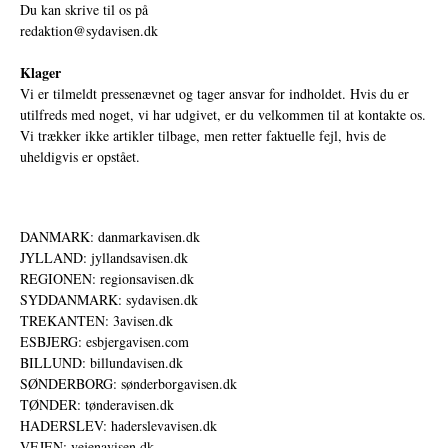
Du kan skrive til os på
redaktion@sydavisen.dk
Klager
Vi er tilmeldt pressenævnet og tager ansvar for indholdet. Hvis du er
utilfreds med noget, vi har udgivet, er du velkommen til at kontakte os.
Vi trækker ikke artikler tilbage, men retter faktuelle fejl, hvis de
uheldigvis er opstået.
DANMARK: danmarkavisen.dk
JYLLAND: jyllandsavisen.dk
REGIONEN: regionsavisen.dk
SYDDANMARK: sydavisen.dk
TREKANTEN: 3avisen.dk
ESBJERG: esbjergavisen.com
BILLUND: billundavisen.dk
SØNDERBORG: sønderborgavisen.dk
TØNDER: tønderavisen.dk
HADERSLEV: haderslevavisen.dk
VEJEN: vejenavisen.dk