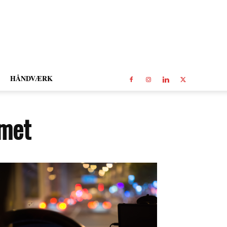
HÅNDVÆRK
emet