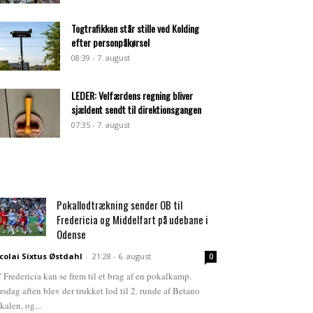
Togtrafikken står stille ved Kolding
efter personpåkørsel
08:39 - 7. august
LEDER: Velfærdens regning bliver
sjældent sendt til direktionsgangen
07:35 - 7. august
Pokallodtrækning sender OB til
Fredericia og Middelfart på udebane i
Odense
colai Sixtus Østdahl
-
21:28 - 6. august
0
 Fredericia kan se frem til et brag af en pokalkamp.
rsdag aften blev der trukket lod til 2. runde af Betano
kalen, og...