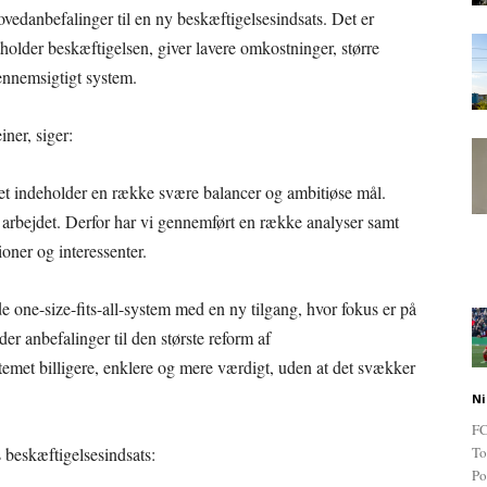
vedanbefalinger til en ny beskæftigelsesindsats. Det er
holder beskæftigelsen, giver lavere omkostninger, større
ennemsigtigt system.
ner, siger:
t indeholder en række svære balancer og ambitiøse mål.
l arbejdet. Derfor har vi gennemført en række analyser samt
ioner og interessenter.
nde one-size-fits-all-system med en ny tilgang, hvor fokus er på
er anbefalinger til den største reform af
emet billigere, enklere og mere værdigt, uden at det svækker
Ni
FC
 beskæftigelsesindsats:
To
Po