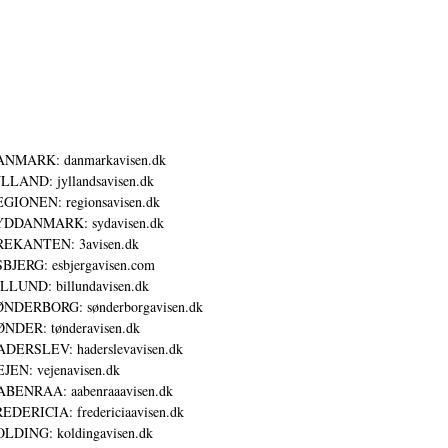
ANMARK: danmarkavisen.dk
LLAND: jyllandsavisen.dk
GIONEN: regionsavisen.dk
YDDANMARK: sydavisen.dk
REKANTEN: 3avisen.dk
BJERG: esbjergavisen.com
LLUND: billundavisen.dk
NDERBORG: sønderborgavisen.dk
NDER: tønderavisen.dk
DERSLEV: haderslevavisen.dk
JEN: vejenavisen.dk
BENRAA: aabenraaavisen.dk
EDERICIA: fredericiaavisen.dk
LDING: koldingavisen.dk