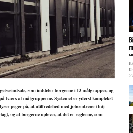
B
m
Mi
KR
Ko
23
gelsesindsats, som inddeler borgerne i 13 målgrupper, og
 på tværs af målgrupperne. Systemet er yderst komplekst
yser peger på, at utilfredshed med jobcentrene i høj
agt, og at borgerne oplever, at det er reglerne, som