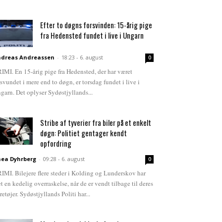
Efter to døgns forsvinden: 15-årig pige
fra Hedensted fundet i live i Ungarn
dreas Andreassen
-
18:23 - 6. august
0
IMI. En 15-årig pige fra Hedensted, der har været
rsvundet i mere end to døgn, er torsdag fundet i live i
garn. Det oplyser Sydøstjyllands...
Stribe af tyverier fra biler på et enkelt
døgn: Politiet gentager kendt
opfordring
ea Dyhrberg
-
09:28 - 6. august
0
IMI. Bilejere flere steder i Kolding og Lunderskov har
et en kedelig overraskelse, når de er vendt tilbage til deres
retøjer. Sydøstjyllands Politi har...