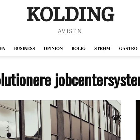
KOLDING
AVISEN
EN
BUSINESS
OPINION
BOLIG
STRØM
GASTRO
olutionere jobcentersyst