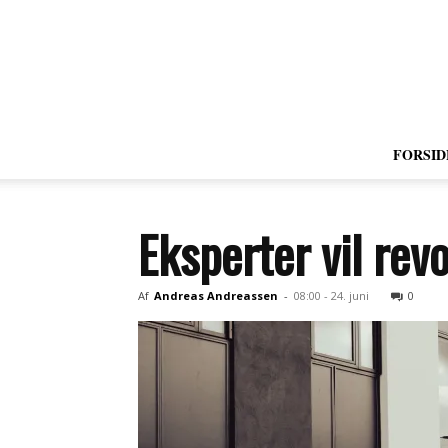
FORSID
Eksperter vil rev
Af
Andreas Andreassen
-
08:00 - 24. juni
0