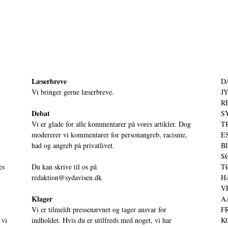
Læserbreve
D
Vi bringer gerne læserbreve.
JY
RE
Debat
S
Vi er glade for alle kommentarer på vores artikler. Dog
T
modererer vi kommentarer for personangreb, racisme,
ES
had og angreb på privatlivet.
BI
SØ
es
Du kan skrive til os på
TØ
redaktion@sydavisen.dk
HA
VE
Klager
AA
Vi er tilmeldt pressenævnet og tager ansvar for
FR
 vi
indholdet. Hvis du er utilfreds med noget, vi har
KO