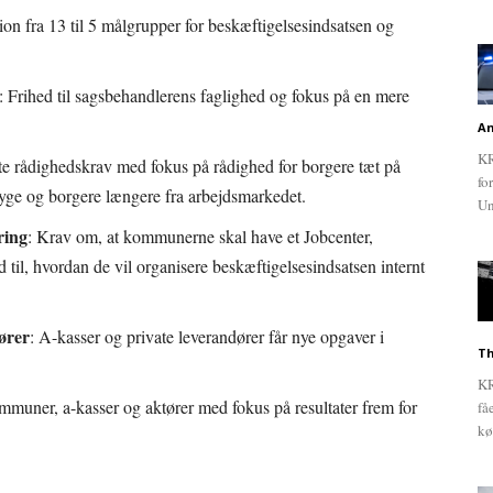
ion fra 13 til 5 målgrupper for beskæftigelsesindsatsen og
: Frihed til sagsbehandlerens faglighed og fokus på en mere
An
KR
te rådighedskrav med fokus på rådighed for borgere tæt på
fo
yge og borgere længere fra arbejdsmarkedet.
Un
ring
: Krav om, at kommunerne skal have et Jobcenter,
 til, hvordan de vil organisere beskæftigelsesindsatsen internt
dører
: A-kasser og private leverandører får nye opgaver i
Th
KR
ommuner, a-kasser og aktører med fokus på resultater frem for
få
kø