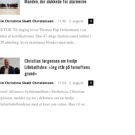
Manden, der slukkede for alarmerne
lie Christine Skøtt Christensen
-
11:40 - 5. august
0
LTUR. Til daglig lever Thomas Pap Goltermann i en
rden af notifikationer. Den 47-årige fredericianer sidder i
 IT-afdeling, hvor skærmene blinker med røde...
Christian Jørgensen om tredje
Lillebæltsbro: »Jeg står på fornuftens
grund«
lie Christine Skøtt Christensen
-
11:06 - 5. august
0
beral Alliances byrådsmedlem i Fredericia, Christian
rgensen, melder sig nu i debatten om en tredje
llebæltsforbindelse med et krav om viden. Han vil se...