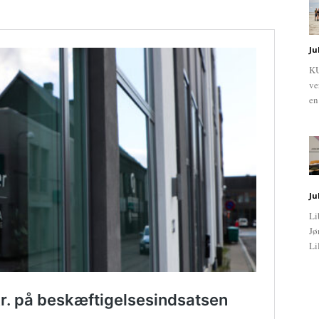
Ju
KU
ve
en
Ju
Li
Jø
Li