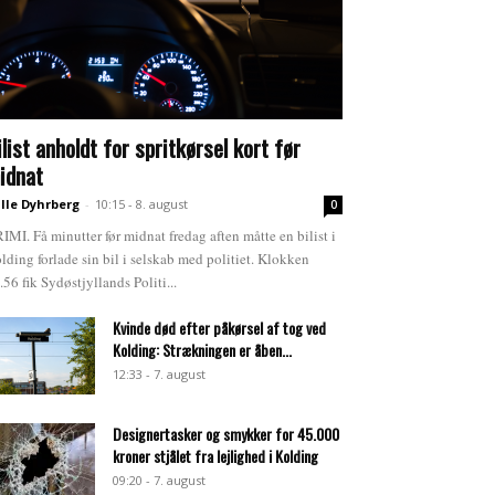
ilist anholdt for spritkørsel kort før
idnat
lle Dyhrberg
-
10:15 - 8. august
0
IMI. Få minutter før midnat fredag aften måtte en bilist i
lding forlade sin bil i selskab med politiet. Klokken
.56 fik Sydøstjyllands Politi...
Kvinde død efter påkørsel af tog ved
Kolding: Strækningen er åben...
12:33 - 7. august
Designertasker og smykker for 45.000
kroner stjålet fra lejlighed i Kolding
09:20 - 7. august