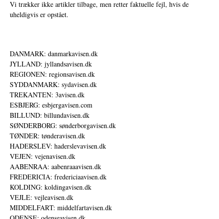
Vi trækker ikke artikler tilbage, men retter faktuelle fejl, hvis de
uheldigvis er opstået.
DANMARK: danmarkavisen.dk
JYLLAND: jyllandsavisen.dk
REGIONEN: regionsavisen.dk
SYDDANMARK: sydavisen.dk
TREKANTEN: 3avisen.dk
ESBJERG: esbjergavisen.com
BILLUND: billundavisen.dk
SØNDERBORG: sønderborgavisen.dk
TØNDER: tønderavisen.dk
HADERSLEV: haderslevavisen.dk
VEJEN: vejenavisen.dk
AABENRAA: aabenraaavisen.dk
FREDERICIA: fredericiaavisen.dk
KOLDING: koldingavisen.dk
VEJLE: vejleavisen.dk
MIDDELFART: middelfartavisen.dk
ODENSE: odenseavisen.dk