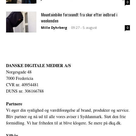
0
Mountainbike forsvandt fra skur efter indbrud i
weekenden
Mille Dyhrberg
-
09:27 - 5. august
0
DANSKE DIGITALE MEDIER A/S
Norgesgade 48
7000 Fredericia
CVR nr. 40954481
DUNS nr. 306166788
Partnere
Vi øger din synlighed og værdiforøgelse af brand, produkter og service.
Bliv partner og nå ud til alle vores aviser i Syddanmark. Støt den frie
formidling. Vi har friheden til at blive klogere. Se mere på
dkq.dk.
Vilkår