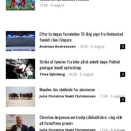
21:28 - 6. august
Efter to døgns forsvinden: 15-årig pige fra Hedensted
fundet i live i Ungarn
Andreas Andreassen
-
18:23 - 6. august
0
Stribe af tyverier fra biler på et enkelt døgn: Politiet
gentager kendt opfordring
Thea Dyhrberg
-
09:28 - 6. august
0
Manden, der slukkede for alarmerne
Julie Christine Skøtt Christensen
-
11:40 - 5. august
0
Christian Jørgensen om tredje Lillebæltsbro: »Jeg står
på fornuftens grund«
Julie Christine Skøtt Christensen
-
11:06 - 5. august