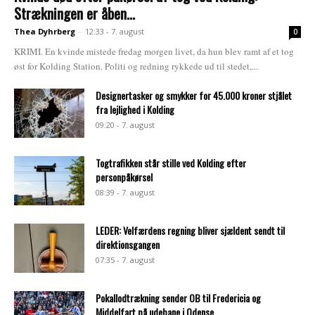
Strækningen er åben...
Thea Dyhrberg
-
12:33 - 7. august
0
KRIMI. En kvinde mistede fredag morgen livet, da hun blev ramt af et tog
øst for Kolding Station. Politi og redning rykkede ud til stedet,...
Designertasker og smykker for 45.000 kroner stjålet
fra lejlighed i Kolding
09:20 - 7. august
Togtrafikken står stille ved Kolding efter
personpåkørsel
08:39 - 7. august
LEDER: Velfærdens regning bliver sjældent sendt til
direktionsgangen
07:35 - 7. august
Pokallodtrækning sender OB til Fredericia og
Middelfart på udebane i Odense