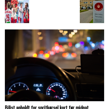
Bilist anholdt for spritkørsel kort før midnat