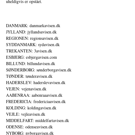
uheldigvis er opstået.
DANMARK: danmarkavisen.dk
JYLLAND: jyllandsavisen.dk
REGIONEN: regionsavisen.dk
SYDDANMARK: sydavisen.dk
TREKANTEN: 3avisen.dk
ESBJERG: esbjergavisen.com
BILLUND: billundavisen.dk
SØNDERBORG: sønderborgavisen.dk
TØNDER: tønderavisen.dk
HADERSLEV: haderslevavisen.dk
VEJEN: vejenavisen.dk
AABENRAA: aabenraaavisen.dk
FREDERICIA: fredericiaavisen.dk
KOLDING: koldingavisen.dk
VEJLE: vejleavisen.dk
MIDDELFART: middelfartavisen.dk
ODENSE: odenseavisen.dk
NYBORG: nyborgavisen.dk