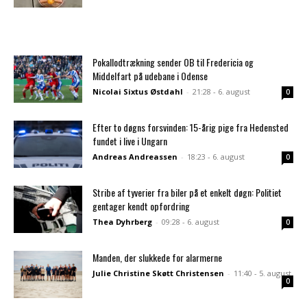
Pokallodtrækning sender OB til Fredericia og
Middelfart på udebane i Odense
Nicolai Sixtus Østdahl
-
21:28 - 6. august
0
Efter to døgns forsvinden: 15-årig pige fra Hedensted
fundet i live i Ungarn
Andreas Andreassen
-
18:23 - 6. august
0
Stribe af tyverier fra biler på et enkelt døgn: Politiet
gentager kendt opfordring
Thea Dyhrberg
-
09:28 - 6. august
0
Manden, der slukkede for alarmerne
Julie Christine Skøtt Christensen
-
11:40 - 5. august
0