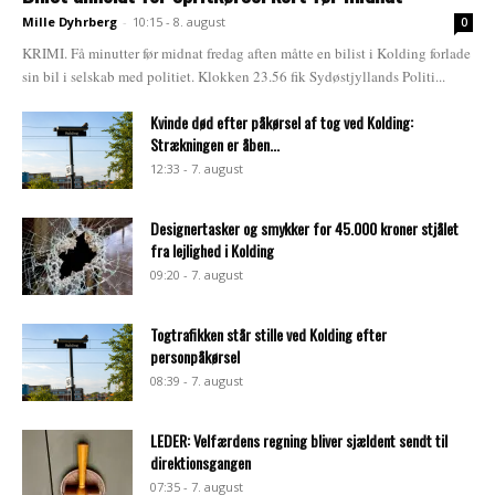
Mille Dyhrberg
-
10:15 - 8. august
0
KRIMI. Få minutter før midnat fredag aften måtte en bilist i Kolding forlade
sin bil i selskab med politiet. Klokken 23.56 fik Sydøstjyllands Politi...
Kvinde død efter påkørsel af tog ved Kolding:
Strækningen er åben...
12:33 - 7. august
Designertasker og smykker for 45.000 kroner stjålet
fra lejlighed i Kolding
09:20 - 7. august
Togtrafikken står stille ved Kolding efter
personpåkørsel
08:39 - 7. august
LEDER: Velfærdens regning bliver sjældent sendt til
direktionsgangen
07:35 - 7. august