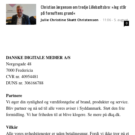
Christian Jørgensen om tredje Lillebæltsbro: »Jeg står
på fornuftens grund«
Julie Christine Skøtt Christensen
-
11:06 - 5. august
0
DANSKE DIGITALE MEDIER A/S
Norgesgade 48
7000 Fredericia
CVR nr. 40954481
DUNS nr. 306166788
Partnere
Vi øger din synlighed og værdiforøgelse af brand, produkter og service.
Bliv partner og nå ud til alle vores aviser i Syddanmark. Støt den frie
formidling. Vi har friheden til at blive klogere. Se mere på
dkq.dk.
Vilkår
Alle vores nyhedstjenester er uden betalingsmur. Fordi vi ikke tror på et