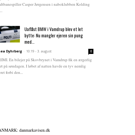
dtbanespiller Casper Jørgensen i naboklubben Kolding
...
Uaflåst BMW i Vamdrup blev et let
bytte: Nu mangler ejeren sin pung
med...
ea Dyhrberg
-
10:19 - 3. august
0
IMI. En bilejer på Skovbrynet i Vamdrup fik en ærgerlig
art på søndagen. I løbet af natten havde en tyv nemlig
ret forbi den...
ANMARK: danmarkavisen.dk