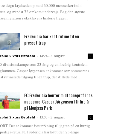
 tre døgn krydsede op mod 60.000 mennesker ind i
uta, og mindst 72 omkom undervejs. Bag den største
ssemigration i eksklavens historie ligger...
Fredericia har købt rutine til en
presset trup
colai Sixtus Østdahl
-
14:24 - 3. august
0
5 divisionskampe som 23-årig og en fireårig kontrakt i
glommen. Casper Jørgensen ankommer som sommerens
st rutinerede tilgang til en trup, der stillede med...
FC Fredericia henter midtbaneprofil hos
naboerne: Casper Jørgensen får fire år
på Monjasa Park
colai Sixtus Østdahl
-
13:00 - 3. august
0
ORT. Der er kommet forstærkning til jagten på en hurtig
perliga-retur. FC Fredericia har købt den 23-årige