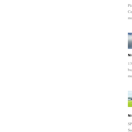
På
Ce
ma
Ni
13
ba
me
Ni
SP
Su