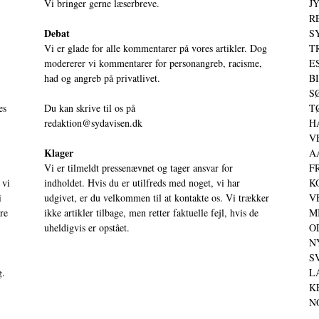
Vi bringer gerne læserbreve.
JY
RE
Debat
S
Vi er glade for alle kommentarer på vores artikler. Dog
T
modererer vi kommentarer for personangreb, racisme,
ES
had og angreb på privatlivet.
BI
SØ
es
Du kan skrive til os på
TØ
redaktion@sydavisen.dk
HA
VE
Klager
AA
Vi er tilmeldt pressenævnet og tager ansvar for
FR
 vi
indholdet. Hvis du er utilfreds med noget, vi har
KO
i
udgivet, er du velkommen til at kontakte os. Vi trækker
VE
ere
ikke artikler tilbage, men retter faktuelle fejl, hvis de
MI
uheldigvis er opstået.
OD
NY
SV
g.
LA
KE
NO