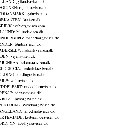
LLAND: jyllandsavisen.dk
GIONEN: regionsavisen.dk
YDDANMARK: sydavisen.dk
REKANTEN: 3avisen.dk
BJERG: esbjergavisen.com
LLUND: billundavisen.dk
NDERBORG: sønderborgavisen.dk
NDER: tønderavisen.dk
DERSLEV: haderslevavisen.dk
JEN: vejenavisen.dk
BENRAA: aabenraaavisen.dk
EDERICIA: fredericiaavisen.dk
LDING: koldingavisen.dk
JLE: vejleavisen.dk
DDELFART: middelfartavisen.dk
ENSE: odenseavisen.dk
BORG: nyborgavisen.dk
ENDBORG: svendborgavisen.dk
NGELAND: langelandavisen.dk
RTEMINDE: kertemindeavisen.dk
RDFYN: nordfynsavisen.dk