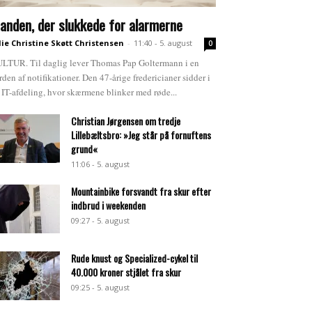
anden, der slukkede for alarmerne
lie Christine Skøtt Christensen
-
11:40 - 5. august
0
LTUR. Til daglig lever Thomas Pap Goltermann i en
rden af notifikationer. Den 47-årige fredericianer sidder i
 IT-afdeling, hvor skærmene blinker med røde...
Christian Jørgensen om tredje
Lillebæltsbro: »Jeg står på fornuftens
grund«
11:06 - 5. august
Mountainbike forsvandt fra skur efter
indbrud i weekenden
09:27 - 5. august
Rude knust og Specialized-cykel til
40.000 kroner stjålet fra skur
09:25 - 5. august