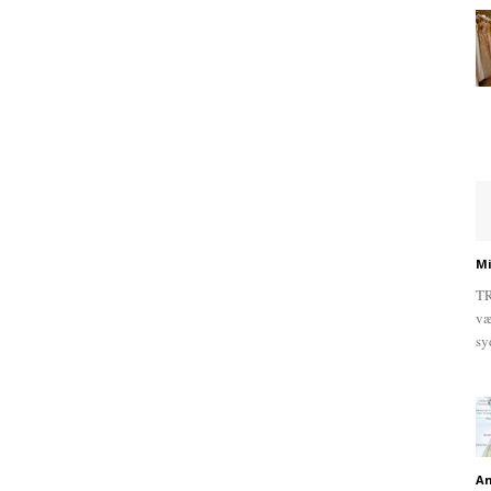
Mi
TR
væ
sy
An