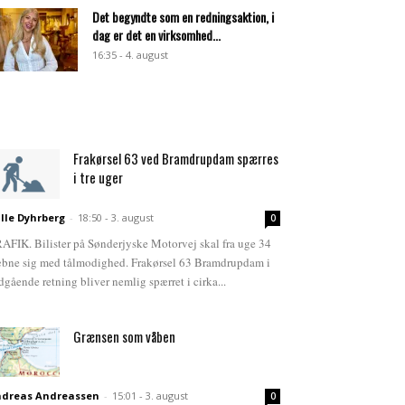
Det begyndte som en redningsaktion, i
dag er det en virksomhed...
16:35 - 4. august
Frakørsel 63 ved Bramdrupdam spærres
i tre uger
lle Dyhrberg
-
18:50 - 3. august
0
AFIK. Bilister på Sønderjyske Motorvej skal fra uge 34
bne sig med tålmodighed. Frakørsel 63 Bramdrupdam i
dgående retning bliver nemlig spærret i cirka...
Grænsen som våben
dreas Andreassen
-
15:01 - 3. august
0