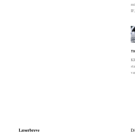
mi
IF,
Th
KR
st
væ
Læserbreve
D