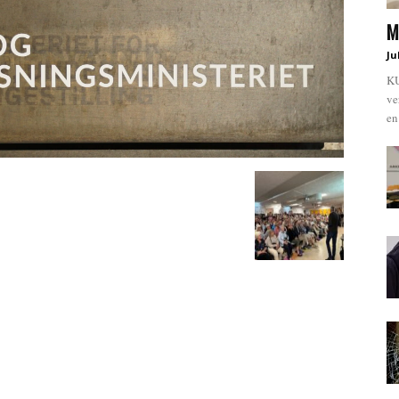
M
Ju
KU
ve
en