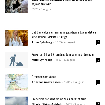
stjålet fra skur
09:25 - 5. august
Det begyndte som en redningsaktion, i dag er det en
virksomhed i vækst: 27-årige...
Thea Dyhrberg
-
16:35 - 4. august
0
Frakørsel 63 ved Bramdrupdam spærres i tre uger
Mille Dyhrberg
-
18:50 - 3. august
0
Grænsen som våben
Andreas Andreassen
-
15:01 - 3. august
0
Fredericia har købt rutine til en presset trup
Nicolai Sixtus Østdahl
-
14:24 - 3. august
0