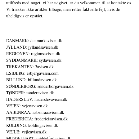
utilfreds med noget, vi har udgivet, er du velkommen til at kontakte os.
Vi trækker ikke artikler tilbage, men retter faktuelle fejl, hvis de
uheldigvis er opstået.
DANMARK: danmarkavisen.dk
JYLLAND: jyllandsavisen.dk
REGIONEN: regionsavisen.dk
SYDDANMARK: sydavisen.dk
TREKANTEN: 3avisen.dk
ESBJERG: esbjergavisen.com
BILLUND: billundavisen.dk
SØNDERBORG: sønderborgavisen.dk
TØNDER: tønderavisen.dk
HADERSLEV: haderslevavisen.dk
VEJEN: vejenavisen.dk
AABENRAA: aabenraaavisen.dk
FREDERICIA: fredericiaavisen.dk
KOLDING: koldingavisen.dk
VEJLE: vejleavisen.dk
MIDDELFART: middelfartavisen.dk