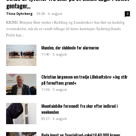
gentager...
Thea Dyhrberg
-
09:28 - 6. august
0
KRIMI. Bilejere flere steder i Kolding og Lunderskov har fået en kedelig
overraskelse, når de er vendt tilbage til deres køretøjer. Sydøstjyllands
Politi har...
Manden, der slukkede for alarmerne
11:40 - 5. august
Christian Jørgensen om tredje Lillebæltsbro: »Jeg står
på fornuftens grund«
11:06 - 5. august
Mountainbike forsvandt fra skur efter indbrud i
weekenden
09:27 - 5. august
Rude knust og Specialized-cykel til 40.000 kroner