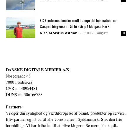
FC Fredericia henter midtbaneprofil hos naboerne:
Casper Jørgensen får fire år på Monjasa Park
Nicolai Sixtus Østdahl
-
13:00 - 3. august
0
DANSKE DIGITALE MEDIER A/S
Norgesgade 48
7000 Fredericia
CVR nr. 40954481
DUNS nr. 306166788
Partnere
Vi øger din synlighed og værdiforøgelse af brand, produkter og service.
Bliv partner og nå ud til alle vores aviser i Syddanmark. Støt den frie
formidling. Vi har friheden til at blive klogere. Se mere på
dkq.dk.