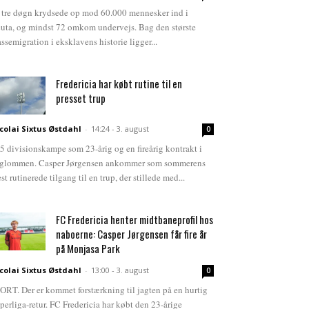
 tre døgn krydsede op mod 60.000 mennesker ind i
uta, og mindst 72 omkom undervejs. Bag den største
ssemigration i eksklavens historie ligger...
Fredericia har købt rutine til en
presset trup
colai Sixtus Østdahl
-
14:24 - 3. august
0
5 divisionskampe som 23-årig og en fireårig kontrakt i
glommen. Casper Jørgensen ankommer som sommerens
st rutinerede tilgang til en trup, der stillede med...
FC Fredericia henter midtbaneprofil hos
naboerne: Casper Jørgensen får fire år
på Monjasa Park
colai Sixtus Østdahl
-
13:00 - 3. august
0
ORT. Der er kommet forstærkning til jagten på en hurtig
perliga-retur. FC Fredericia har købt den 23-årige