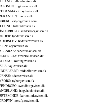
LLAND: jyllandsavisen.dk
GIONEN: regionsavisen.dk
YDDANMARK: sydavisen.dk
REKANTEN: 3avisen.dk
BJERG: esbjergavisen.com
LLUND: billundavisen.dk
NDERBORG: sønderborgavisen.dk
NDER: tønderavisen.dk
DERSLEV: haderslevavisen.dk
JEN: vejenavisen.dk
BENRAA: aabenraaavisen.dk
EDERICIA: fredericiaavisen.dk
LDING: koldingavisen.dk
JLE: vejleavisen.dk
DDELFART: middelfartavisen.dk
ENSE: odenseavisen.dk
BORG: nyborgavisen.dk
ENDBORG: svendborgavisen.dk
NGELAND: langelandavisen.dk
RTEMINDE: kertemindeavisen.dk
RDFYN: nordfynsavisen.dk