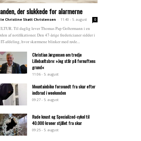
anden, der slukkede for alarmerne
lie Christine Skøtt Christensen
-
11:40 - 5. august
0
LTUR. Til daglig lever Thomas Pap Goltermann i en
rden af notifikationer. Den 47-årige fredericianer sidder i
 IT-afdeling, hvor skærmene blinker med røde...
Christian Jørgensen om tredje
Lillebæltsbro: »Jeg står på fornuftens
grund«
11:06 - 5. august
Mountainbike forsvandt fra skur efter
indbrud i weekenden
09:27 - 5. august
Rude knust og Specialized-cykel til
40.000 kroner stjålet fra skur
09:25 - 5. august