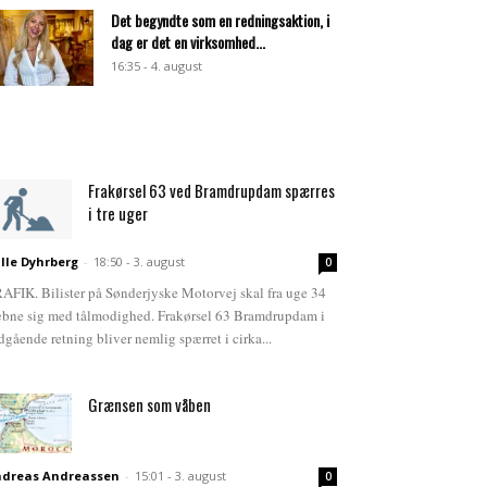
Det begyndte som en redningsaktion, i
dag er det en virksomhed...
16:35 - 4. august
Frakørsel 63 ved Bramdrupdam spærres
i tre uger
lle Dyhrberg
-
18:50 - 3. august
0
AFIK. Bilister på Sønderjyske Motorvej skal fra uge 34
bne sig med tålmodighed. Frakørsel 63 Bramdrupdam i
dgående retning bliver nemlig spærret i cirka...
Grænsen som våben
dreas Andreassen
-
15:01 - 3. august
0