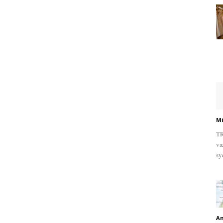
Mi
TR
væ
sy
An