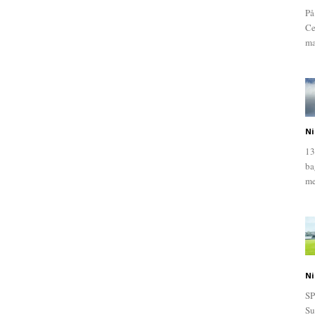
På
Ce
ma
Ni
13
ba
me
Ni
SP
Su