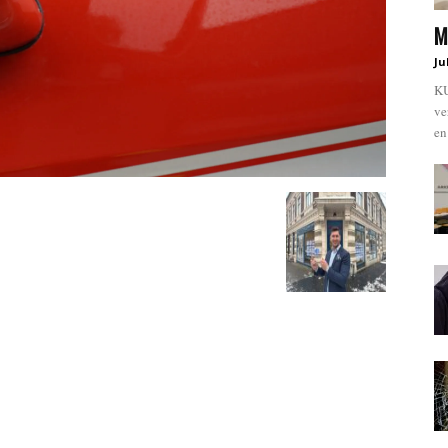
M
Ju
KU
ve
en