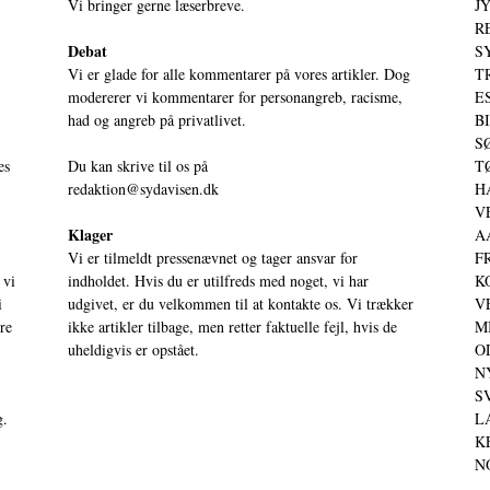
Vi bringer gerne læserbreve.
JY
RE
Debat
S
Vi er glade for alle kommentarer på vores artikler. Dog
T
modererer vi kommentarer for personangreb, racisme,
ES
had og angreb på privatlivet.
BI
SØ
es
Du kan skrive til os på
TØ
redaktion@sydavisen.dk
HA
VE
Klager
AA
Vi er tilmeldt pressenævnet og tager ansvar for
FR
 vi
indholdet. Hvis du er utilfreds med noget, vi har
KO
i
udgivet, er du velkommen til at kontakte os. Vi trækker
VE
ere
ikke artikler tilbage, men retter faktuelle fejl, hvis de
MI
uheldigvis er opstået.
OD
NY
SV
g.
LA
KE
NO