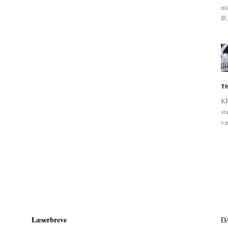
mi
IF,
Th
KR
st
væ
Læserbreve
D