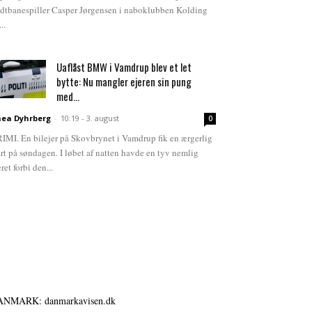
dtbanespiller Casper Jørgensen i naboklubben Kolding
...
Uaflåst BMW i Vamdrup blev et let
bytte: Nu mangler ejeren sin pung
med...
ea Dyhrberg
-
10:19 - 3. august
0
IMI. En bilejer på Skovbrynet i Vamdrup fik en ærgerlig
art på søndagen. I løbet af natten havde en tyv nemlig
ret forbi den...
ANMARK: danmarkavisen.dk