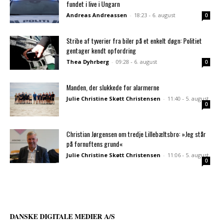
fundet i live i Ungarn
Andreas Andreassen
-
18:23 - 6. august
0
Stribe af tyverier fra biler på et enkelt døgn: Politiet
gentager kendt opfordring
Thea Dyhrberg
-
09:28 - 6. august
0
Manden, der slukkede for alarmerne
Julie Christine Skøtt Christensen
-
11:40 - 5. august
0
Christian Jørgensen om tredje Lillebæltsbro: »Jeg står
på fornuftens grund«
Julie Christine Skøtt Christensen
-
11:06 - 5. august
0
DANSKE DIGITALE MEDIER A/S