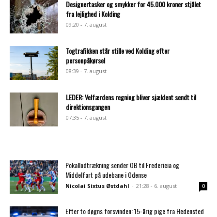
Designertasker og smykker for 45.000 kroner stjålet
fra lejlighed i Kolding
09:20 - 7. august
Togtrafikken står stille ved Kolding efter
personpåkørsel
08:39 - 7. august
LEDER: Velfærdens regning bliver sjældent sendt til
direktionsgangen
07:35 - 7. august
Pokallodtrækning sender OB til Fredericia og
Middelfart på udebane i Odense
Nicolai Sixtus Østdahl
-
21:28 - 6. august
0
Efter to døgns forsvinden: 15-årig pige fra Hedensted