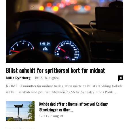
Bilist anholdt for spritkørsel kort før midnat
Mille Dyhrberg
-
10:15 - 8. august
0
KRIMI. Få minutter før midnat fredag aften måtte en bilist i Kolding forlade
sin bil i selskab med politiet. Klokken 23.56 fik Sydøstjyllands Politi...
Kvinde død efter påkørsel af tog ved Kolding:
Strækningen er åben...
12:33 - 7. august