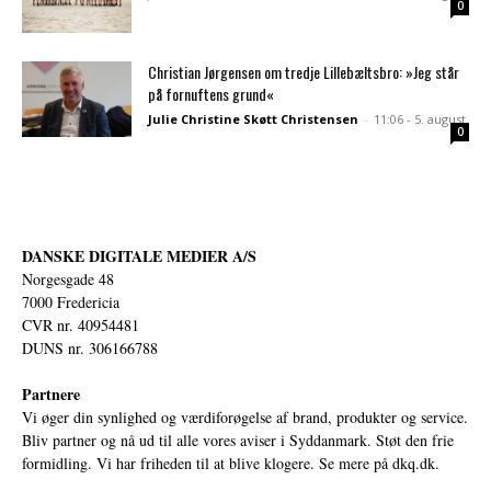
0
Christian Jørgensen om tredje Lillebæltsbro: »Jeg står
på fornuftens grund«
Julie Christine Skøtt Christensen
-
11:06 - 5. august
0
DANSKE DIGITALE MEDIER A/S
Norgesgade 48
7000 Fredericia
CVR nr. 40954481
DUNS nr. 306166788
Partnere
Vi øger din synlighed og værdiforøgelse af brand, produkter og service.
Bliv partner og nå ud til alle vores aviser i Syddanmark. Støt den frie
formidling. Vi har friheden til at blive klogere. Se mere på
dkq.dk.