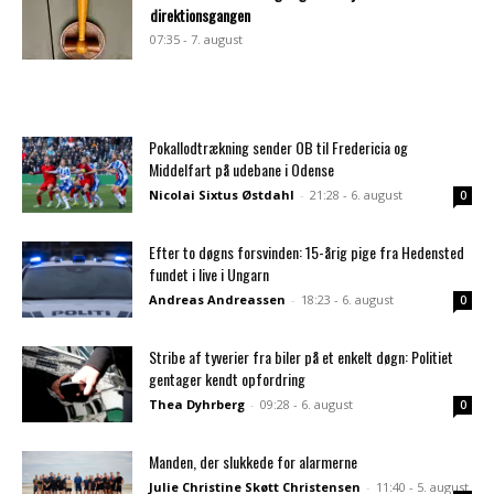
direktionsgangen
07:35 - 7. august
Pokallodtrækning sender OB til Fredericia og
Middelfart på udebane i Odense
Nicolai Sixtus Østdahl
-
21:28 - 6. august
0
Efter to døgns forsvinden: 15-årig pige fra Hedensted
fundet i live i Ungarn
Andreas Andreassen
-
18:23 - 6. august
0
Stribe af tyverier fra biler på et enkelt døgn: Politiet
gentager kendt opfordring
Thea Dyhrberg
-
09:28 - 6. august
0
Manden, der slukkede for alarmerne
Julie Christine Skøtt Christensen
-
11:40 - 5. august