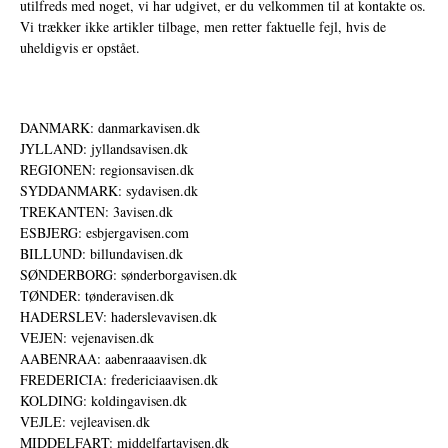
utilfreds med noget, vi har udgivet, er du velkommen til at kontakte os.
Vi trækker ikke artikler tilbage, men retter faktuelle fejl, hvis de
uheldigvis er opstået.
DANMARK: danmarkavisen.dk
JYLLAND: jyllandsavisen.dk
REGIONEN: regionsavisen.dk
SYDDANMARK: sydavisen.dk
TREKANTEN: 3avisen.dk
ESBJERG: esbjergavisen.com
BILLUND: billundavisen.dk
SØNDERBORG: sønderborgavisen.dk
TØNDER: tønderavisen.dk
HADERSLEV: haderslevavisen.dk
VEJEN: vejenavisen.dk
AABENRAA: aabenraaavisen.dk
FREDERICIA: fredericiaavisen.dk
KOLDING: koldingavisen.dk
VEJLE: vejleavisen.dk
MIDDELFART: middelfartavisen.dk