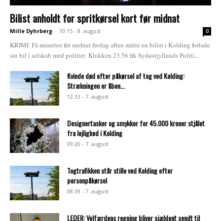
Bilist anholdt for spritkørsel kort før midnat
Mille Dyhrberg
-
10:15 - 8. august
0
KRIMI. Få minutter før midnat fredag aften måtte en bilist i Kolding forlade
sin bil i selskab med politiet. Klokken 23.56 fik Sydøstjyllands Politi...
Kvinde død efter påkørsel af tog ved Kolding:
Strækningen er åben...
12:33 - 7. august
Designertasker og smykker for 45.000 kroner stjålet
fra lejlighed i Kolding
09:20 - 7. august
Togtrafikken står stille ved Kolding efter
personpåkørsel
08:39 - 7. august
LEDER: Velfærdens regning bliver sjældent sendt til