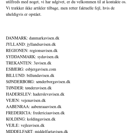
utilfreds med noget, vi har udgivet, er du velkommen til at kontakte os.
Vi trækker ikke artikler tilbage, men retter faktuelle fejl, hvis de
uheldigvis er opstået.
DANMARK: danmarkavisen.dk
JYLLAND: jyllandsavisen.dk
REGIONEN: regionsavisen.dk
SYDDANMARK: sydavisen.dk
TREKANTEN: 3avisen.dk
ESBJERG: esbjergavisen.com
BILLUND: billundavisen.dk
SØNDERBORG: sønderborgavisen.dk
TØNDER: tønderavisen.dk
HADERSLEV: haderslevavisen.dk
VEJEN: vejenavisen.dk
AABENRAA: aabenraaavisen.dk
FREDERICIA: fredericiaavisen.dk
KOLDING: koldingavisen.dk
VEJLE: vejleavisen.dk
MIDDELFART: middelfartavisen.dk