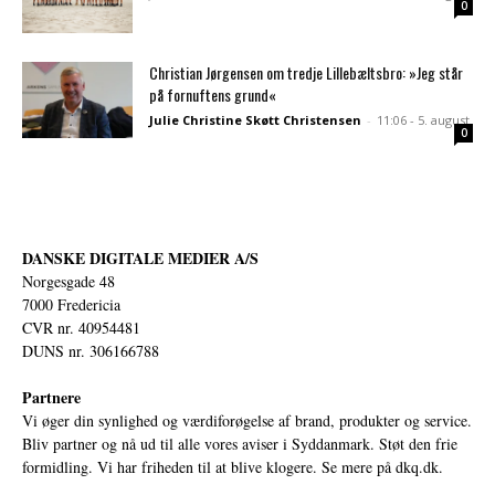
0
Christian Jørgensen om tredje Lillebæltsbro: »Jeg står
på fornuftens grund«
Julie Christine Skøtt Christensen
-
11:06 - 5. august
0
DANSKE DIGITALE MEDIER A/S
Norgesgade 48
7000 Fredericia
CVR nr. 40954481
DUNS nr. 306166788
Partnere
Vi øger din synlighed og værdiforøgelse af brand, produkter og service.
Bliv partner og nå ud til alle vores aviser i Syddanmark. Støt den frie
formidling. Vi har friheden til at blive klogere. Se mere på
dkq.dk.