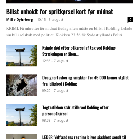
Bilist anholdt for spritkørsel kort før midnat
Mille Dyhrberg
-
10:15 - 8. august
0
KRIMI. Få minutter før midnat fredag aften måtte en bilist i Kolding forlade
sin bil i selskab med politiet. Klokken 23.56 fik Sydøstjyllands Politi...
Kvinde død efter påkørsel af tog ved Kolding:
Strækningen er åben...
12:33 - 7. august
Designertasker og smykker for 45.000 kroner stjålet
fra lejlighed i Kolding
09:20 - 7. august
Togtrafikken står stille ved Kolding efter
personpåkørsel
08:39 - 7. august
LEDER: Velfærdens regning bliver sjældent sendt til