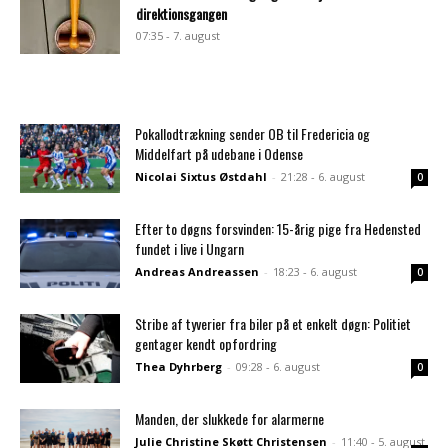
direktionsgangen
07:35 - 7. august
Pokallodtrækning sender OB til Fredericia og
Middelfart på udebane i Odense
Nicolai Sixtus Østdahl
-
21:28 - 6. august
0
Efter to døgns forsvinden: 15-årig pige fra Hedensted
fundet i live i Ungarn
Andreas Andreassen
-
18:23 - 6. august
0
Stribe af tyverier fra biler på et enkelt døgn: Politiet
gentager kendt opfordring
Thea Dyhrberg
-
09:28 - 6. august
0
Manden, der slukkede for alarmerne
Julie Christine Skøtt Christensen
-
11:40 - 5. august