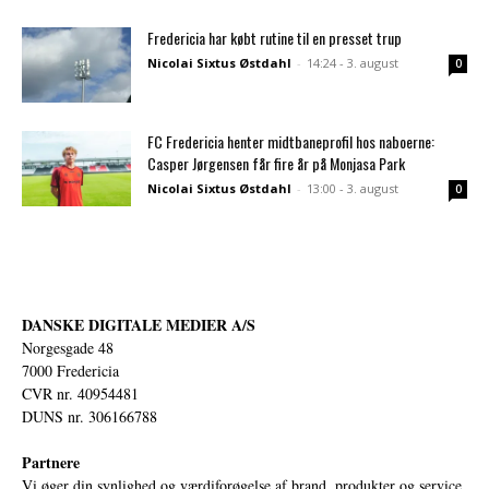
Fredericia har købt rutine til en presset trup
Nicolai Sixtus Østdahl
-
14:24 - 3. august
0
FC Fredericia henter midtbaneprofil hos naboerne:
Casper Jørgensen får fire år på Monjasa Park
Nicolai Sixtus Østdahl
-
13:00 - 3. august
0
DANSKE DIGITALE MEDIER A/S
Norgesgade 48
7000 Fredericia
CVR nr. 40954481
DUNS nr. 306166788
Partnere
Vi øger din synlighed og værdiforøgelse af brand, produkter og service.