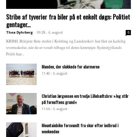
Stribe af tyverier fra biler på et enkelt døgn: Politiet
gentager...
Thea Dyhrberg
-
09:28 - 6. august
0
KRIMI. Bilejere flere steder i Kolding og Lunderskov har fået en kedelig
overraskelse, når de er vendt tilbage til deres køretøjer. Sydøstjyllands
Politi har...
Manden, der slukkede for alarmerne
11:40 - 5. august
Christian Jørgensen om tredje Lillebæltsbro: »Jeg står
på fornuftens grund«
11:06 - 5. august
Mountainbike forsvandt fra skur efter indbrud i
weekenden