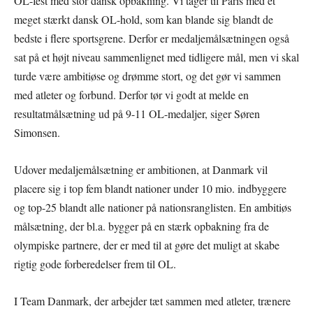
OL-fest med stor dansk opbakning. Vi tager til Paris med et
meget stærkt dansk OL-hold, som kan blande sig blandt de
bedste i flere sportsgrene. Derfor er medaljemålsætningen også
sat på et højt niveau sammenlignet med tidligere mål, men vi skal
turde være ambitiøse og drømme stort, og det gør vi sammen
med atleter og forbund. Derfor tør vi godt at melde en
resultatmålsætning ud på 9-11 OL-medaljer, siger Søren
Simonsen.
Udover medaljemålsætning er ambitionen, at Danmark vil
placere sig i top fem blandt nationer under 10 mio. indbyggere
og top-25 blandt alle nationer på nationsranglisten. En ambitiøs
målsætning, der bl.a. bygger på en stærk opbakning fra de
olympiske partnere, der er med til at gøre det muligt at skabe
rigtig gode forberedelser frem til OL.
I Team Danmark, der arbejder tæt sammen med atleter, trænere