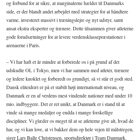
og forbund for at sikre, at marginalerne hælder til Danmarks
side, er der blandt andet arbejdet med strategier for at håndtere
varme, investeret massivt i træningslejre og nyt udstyr, samt
ansat ekstra eksperter og trænere. Dette tilsammen giver atleterne
gode forudsætninger for at levere verdensklassepræstationer i
arenaerne i Paris.
– Vi har haft et år mindre at forberede os i på grund af det
udskudte OL i Tokyo, men vi har sammen med atleter, trænere
og ledere knoklet og forberedt os grundigt, så vi står et godt sted.
Dansk eliteidræt er på et stabilt højt internationalt niveau, og
Danmark er en af verdens mest vindende nationer med under 10
mio. indbyggere. Det er ret unikt, at Danmark er i stand til at
vinde så mange medaljer og endda i mange forskellige
discipliner. Vi glæder os meget til at se atleterne give alt, hvad de
har, og vi kan love, at vi bakker dem op hele vejen til målstregen,
siger Lars Balle Christensen, sportsdirektør i Team Danmark.