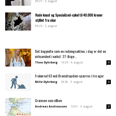
09:27 - 5. august
Rude knust og Specialized-cykel til 40.000 kroner
stjålet fra skur
09:25 - 5. august
Det begyndte som en redningsaktion, i dag er det en
virksomhed i vækst: 27-årige...
Thea Dyhrberg
-
16:35 - 4. august
0
Frakørsel 63 ved Bramdrupdam spærres i tre uger
Mille Dyhrberg
-
18:50 - 3. august
0
Grænsen som våben
Andreas Andreassen
-
15:01 - 3. august
0