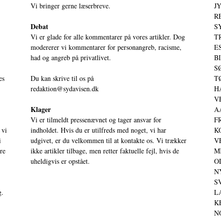
Vi bringer gerne læserbreve.
JY
RE
Debat
S
Vi er glade for alle kommentarer på vores artikler. Dog
T
modererer vi kommentarer for personangreb, racisme,
ES
had og angreb på privatlivet.
BI
SØ
es
Du kan skrive til os på
TØ
redaktion@sydavisen.dk
HA
VE
Klager
AA
Vi er tilmeldt pressenævnet og tager ansvar for
FR
 vi
indholdet. Hvis du er utilfreds med noget, vi har
KO
i
udgivet, er du velkommen til at kontakte os. Vi trækker
VE
ere
ikke artikler tilbage, men retter faktuelle fejl, hvis de
MI
uheldigvis er opstået.
OD
NY
SV
g.
LA
KE
NO