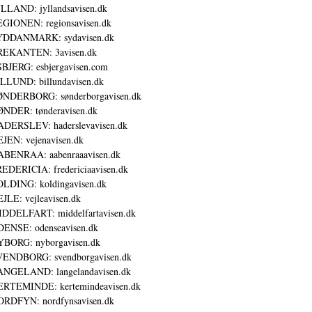
LLAND: jyllandsavisen.dk
GIONEN: regionsavisen.dk
YDDANMARK: sydavisen.dk
REKANTEN: 3avisen.dk
BJERG: esbjergavisen.com
LLUND: billundavisen.dk
NDERBORG: sønderborgavisen.dk
NDER: tønderavisen.dk
DERSLEV: haderslevavisen.dk
JEN: vejenavisen.dk
BENRAA: aabenraaavisen.dk
EDERICIA: fredericiaavisen.dk
LDING: koldingavisen.dk
JLE: vejleavisen.dk
DDELFART: middelfartavisen.dk
ENSE: odenseavisen.dk
BORG: nyborgavisen.dk
ENDBORG: svendborgavisen.dk
NGELAND: langelandavisen.dk
RTEMINDE: kertemindeavisen.dk
RDFYN: nordfynsavisen.dk