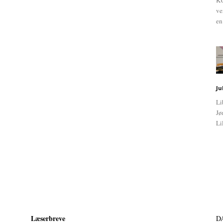
KU
ve
en
Ju
Li
Jø
Li
Læserbreve
D