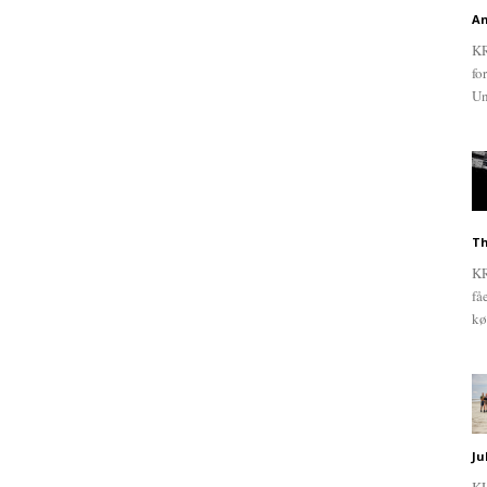
An
KR
fo
Un
Th
KR
få
kø
Ju