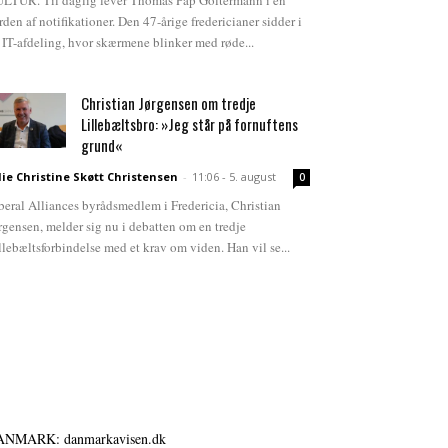
LTUR. Til daglig lever Thomas Pap Goltermann i en
rden af notifikationer. Den 47-årige fredericianer sidder i
 IT-afdeling, hvor skærmene blinker med røde...
Christian Jørgensen om tredje
Lillebæltsbro: »Jeg står på fornuftens
grund«
lie Christine Skøtt Christensen
-
11:06 - 5. august
0
beral Alliances byrådsmedlem i Fredericia, Christian
rgensen, melder sig nu i debatten om en tredje
llebæltsforbindelse med et krav om viden. Han vil se...
ANMARK: danmarkavisen.dk