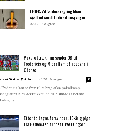
LEDER: Velfærdens regning bliver
sjældent sendt til direktionsgangen
07:35 - 7. august
Pokallodtrækning sender OB til
Fredericia og Middelfart på udebane i
Odense
colai Sixtus Østdahl
-
21:28 - 6. august
0
 Fredericia kan se frem til et brag af en pokalkamp.
rsdag aften blev der trukket lod til 2. runde af Betano
kalen, og...
Efter to døgns forsvinden: 15-årig pige
fra Hedensted fundet i live i Ungarn