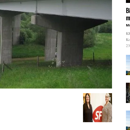
B
m
Mi
KR
Ko
23