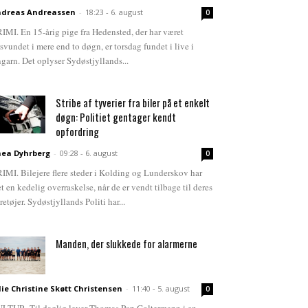
dreas Andreassen
-
18:23 - 6. august
0
IMI. En 15-årig pige fra Hedensted, der har været
rsvundet i mere end to døgn, er torsdag fundet i live i
garn. Det oplyser Sydøstjyllands...
Stribe af tyverier fra biler på et enkelt
døgn: Politiet gentager kendt
opfordring
ea Dyhrberg
-
09:28 - 6. august
0
IMI. Bilejere flere steder i Kolding og Lunderskov har
et en kedelig overraskelse, når de er vendt tilbage til deres
retøjer. Sydøstjyllands Politi har...
Manden, der slukkede for alarmerne
lie Christine Skøtt Christensen
-
11:40 - 5. august
0