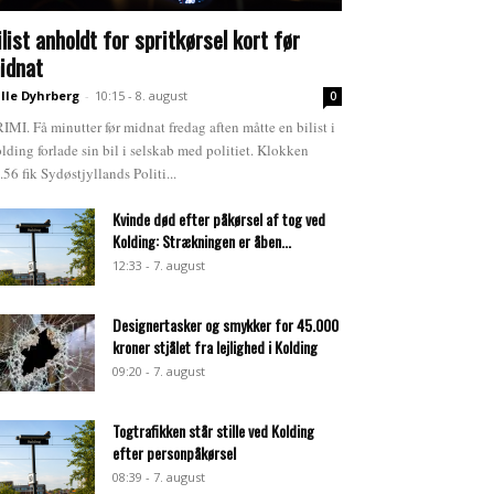
ilist anholdt for spritkørsel kort før
idnat
lle Dyhrberg
-
10:15 - 8. august
0
IMI. Få minutter før midnat fredag aften måtte en bilist i
lding forlade sin bil i selskab med politiet. Klokken
.56 fik Sydøstjyllands Politi...
Kvinde død efter påkørsel af tog ved
Kolding: Strækningen er åben...
12:33 - 7. august
Designertasker og smykker for 45.000
kroner stjålet fra lejlighed i Kolding
09:20 - 7. august
Togtrafikken står stille ved Kolding
efter personpåkørsel
08:39 - 7. august