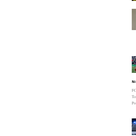
Ni
FC
To
Po