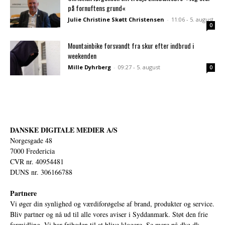
på fornuftens grund«
Julie Christine Skøtt Christensen
-
11:06 - 5. august
0
Mountainbike forsvandt fra skur efter indbrud i
weekenden
Mille Dyhrberg
-
09:27 - 5. august
0
DANSKE DIGITALE MEDIER A/S
Norgesgade 48
7000 Fredericia
CVR nr. 40954481
DUNS nr. 306166788
Partnere
Vi øger din synlighed og værdiforøgelse af brand, produkter og service.
Bliv partner og nå ud til alle vores aviser i Syddanmark. Støt den frie
formidling. Vi har friheden til at blive klogere. Se mere på
dkq.dk.