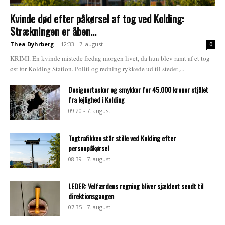
Kvinde død efter påkørsel af tog ved Kolding:
Strækningen er åben...
Thea Dyhrberg
-
12:33 - 7. august
0
KRIMI. En kvinde mistede fredag morgen livet, da hun blev ramt af et tog
øst for Kolding Station. Politi og redning rykkede ud til stedet,...
Designertasker og smykker for 45.000 kroner stjålet
fra lejlighed i Kolding
09:20 - 7. august
Togtrafikken står stille ved Kolding efter
personpåkørsel
08:39 - 7. august
LEDER: Velfærdens regning bliver sjældent sendt til
direktionsgangen
07:35 - 7. august