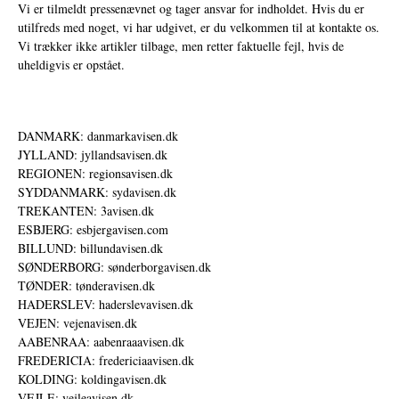
Vi er tilmeldt pressenævnet og tager ansvar for indholdet. Hvis du er
utilfreds med noget, vi har udgivet, er du velkommen til at kontakte os.
Vi trækker ikke artikler tilbage, men retter faktuelle fejl, hvis de
uheldigvis er opstået.
DANMARK: danmarkavisen.dk
JYLLAND: jyllandsavisen.dk
REGIONEN: regionsavisen.dk
SYDDANMARK: sydavisen.dk
TREKANTEN: 3avisen.dk
ESBJERG: esbjergavisen.com
BILLUND: billundavisen.dk
SØNDERBORG: sønderborgavisen.dk
TØNDER: tønderavisen.dk
HADERSLEV: haderslevavisen.dk
VEJEN: vejenavisen.dk
AABENRAA: aabenraaavisen.dk
FREDERICIA: fredericiaavisen.dk
KOLDING: koldingavisen.dk
VEJLE: vejleavisen.dk