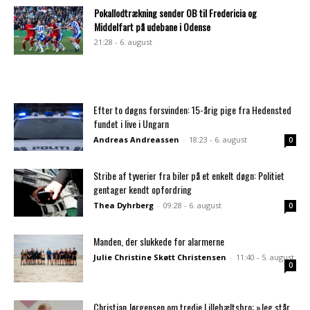
Pokallodtrækning sender OB til Fredericia og
Middelfart på udebane i Odense
21:28 - 6. august
Efter to døgns forsvinden: 15-årig pige fra Hedensted
fundet i live i Ungarn
Andreas Andreassen
-
18:23 - 6. august
0
Stribe af tyverier fra biler på et enkelt døgn: Politiet
gentager kendt opfordring
Thea Dyhrberg
-
09:28 - 6. august
0
Manden, der slukkede for alarmerne
Julie Christine Skøtt Christensen
-
11:40 - 5. august
0
Christian Jørgensen om tredje Lillebæltsbro: »Jeg står