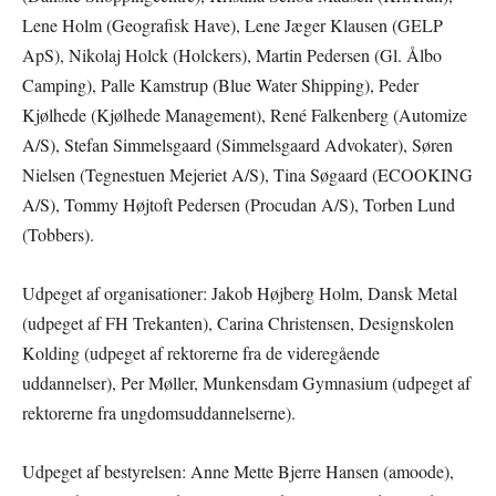
Lene Holm (Geografisk Have), Lene Jæger Klausen (GELP
ApS), Nikolaj Holck (Holckers), Martin Pedersen (Gl. Ålbo
Camping), Palle Kamstrup (Blue Water Shipping), Peder
Kjølhede (Kjølhede Management), René Falkenberg (Automize
A/S), Stefan Simmelsgaard (Simmelsgaard Advokater), Søren
Nielsen (Tegnestuen Mejeriet A/S), Tina Søgaard (ECOOKING
A/S), Tommy Højtoft Pedersen (Procudan A/S), Torben Lund
(Tobbers).
Udpeget af organisationer: Jakob Højberg Holm, Dansk Metal
(udpeget af FH Trekanten), Carina Christensen, Designskolen
Kolding (udpeget af rektorerne fra de videregående
uddannelser), Per Møller, Munkensdam Gymnasium (udpeget af
rektorerne fra ungdomsuddannelserne).
Udpeget af bestyrelsen: Anne Mette Bjerre Hansen (amoode),