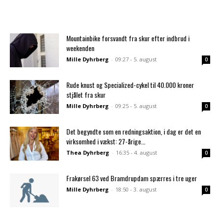
Mountainbike forsvandt fra skur efter indbrud i
weekenden
Mille Dyhrberg
-
09:27 - 5. august
0
Rude knust og Specialized-cykel til 40.000 kroner
stjålet fra skur
Mille Dyhrberg
-
09:25 - 5. august
0
Det begyndte som en redningsaktion, i dag er det en
virksomhed i vækst: 27-årige...
Thea Dyhrberg
-
16:35 - 4. august
0
Frakørsel 63 ved Bramdrupdam spærres i tre uger
Mille Dyhrberg
-
18:50 - 3. august
0