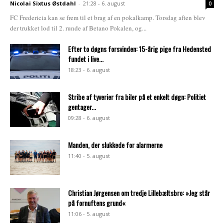
Nicolai Sixtus Østdahl
-
21:28 - 6. august
0
FC Fredericia kan se frem til et brag af en pokalkamp. Torsdag aften blev
der trukket lod til 2. runde af Betano Pokalen, og...
Efter to døgns forsvinden: 15-årig pige fra Hedensted
fundet i live...
18:23 - 6. august
Stribe af tyverier fra biler på et enkelt døgn: Politiet
gentager...
09:28 - 6. august
Manden, der slukkede for alarmerne
11:40 - 5. august
Christian Jørgensen om tredje Lillebæltsbro: »Jeg står
på fornuftens grund«
11:06 - 5. august