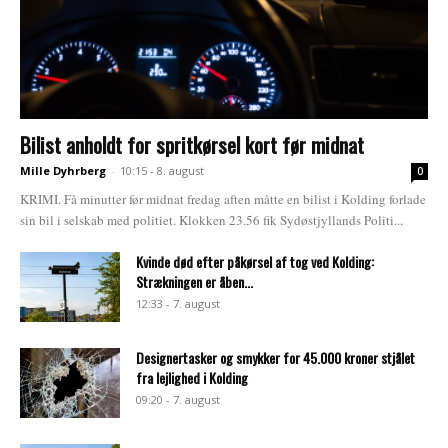
Bilist anholdt for spritkørsel kort før midnat
Mille Dyhrberg
-
10:15 - 8. august
0
KRIMI. Få minutter før midnat fredag aften måtte en bilist i Kolding forlade
sin bil i selskab med politiet. Klokken 23.56 fik Sydøstjyllands Politi...
Kvinde død efter påkørsel af tog ved Kolding:
Strækningen er åben...
12:33 - 7. august
Designertasker og smykker for 45.000 kroner stjålet
fra lejlighed i Kolding
09:20 - 7. august