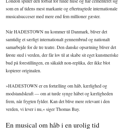
London spiller den fortsat for fulde huse og har cementeret sig
som en af tidens mest markante og eftertragtede internationale
musicalsucceser med mere end fem millioner gæster.
Når HADESTOWN nu kommer til Danmark, bliver det
samtidig et særligt internationalt gennembrud og nationalt
samarbejde for de tre teatre. Den danske opsætning bliver det
første sted i verden, der får lov til at skabe sit eget kunstneriske
bud på forestillingen, en såkaldt non-replika, der ikke blot
kopierer originalen.
»HADESTOWN er en fortælling om håb, kærlighed og
modstandskraft — om at turde synge håbet og kærligheden
frem, når frygten fylder. Kan det blive mere relevant i den
verden, vi lever i nu,« siger Thomas Bay.
En musical om håb i en urolig tid