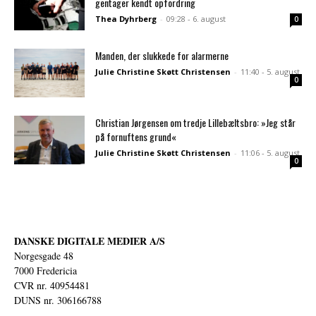
gentager kendt opfordring
Thea Dyhrberg
-
09:28 - 6. august
0
Manden, der slukkede for alarmerne
Julie Christine Skøtt Christensen
-
11:40 - 5. august
0
Christian Jørgensen om tredje Lillebæltsbro: »Jeg står
på fornuftens grund«
Julie Christine Skøtt Christensen
-
11:06 - 5. august
0
DANSKE DIGITALE MEDIER A/S
Norgesgade 48
7000 Fredericia
CVR nr. 40954481
DUNS nr. 306166788