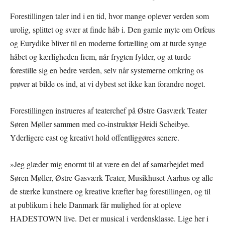
Forestillingen taler ind i en tid, hvor mange oplever verden som
urolig, splittet og svær at finde håb i. Den gamle myte om Orfeus
og Eurydike bliver til en moderne fortælling om at turde synge
håbet og kærligheden frem, når frygten fylder, og at turde
forestille sig en bedre verden, selv når systemerne omkring os
prøver at bilde os ind, at vi dybest set ikke kan forandre noget.
Forestillingen instrueres af teaterchef på Østre Gasværk Teater
Søren Møller sammen med co-instruktør Heidi Scheibye.
Yderligere cast og kreativt hold offentliggøres senere.
»Jeg glæder mig enormt til at være en del af samarbejdet med
Søren Møller, Østre Gasværk Teater, Musikhuset Aarhus og alle
de stærke kunstnere og kreative kræfter bag forestillingen, og til
at publikum i hele Danmark får mulighed for at opleve
HADESTOWN live. Det er musical i verdensklasse. Lige her i