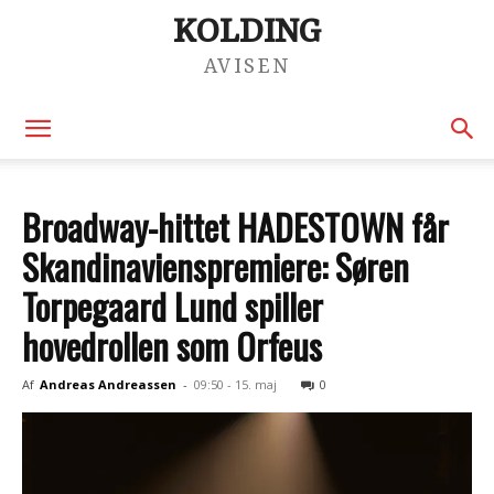
KOLDING
AVISEN
Broadway-hittet HADESTOWN får
Skandinavienspremiere: Søren
Torpegaard Lund spiller
hovedrollen som Orfeus
Af
Andreas Andreassen
-
09:50 - 15. maj
0