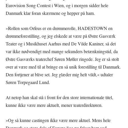
Eurovision Song Contest i Wien, og i morgen sidder hele
Danmark klar foran skærmene og hepper på ham.
»Rollen som Orfeus er en drømmerolle, HADESTOWN en
drømmeforestilling, og jeg elskede at være på Østre Gasværk
Teater og i Musikhuset Aarhus med De Vilde Kaniner, så det
var ikke nødvendigt med mange sekunders betænkningstid, da
Østre Gasværks teaterchef Søren Møller ringede. Jeg er så stolt
over at være med til at bringe en så unik forestilling til Danmark.
Den fortjener at blive set. Jeg glæder mig helt vildt,« udtaler
Søren Torpegaard Lund.
At netop han skal stå i front for den store internationale titel,
kunne ikke være mere aktuelt, mener teaterdirektøren.
»Og så kunne castingen ikke være mere aktuel. Mens hele
Danmark og store dele af Europa lige nu følger ham ved