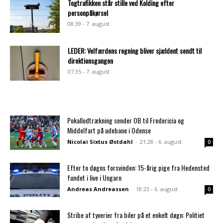
Togtrafikken står stille ved Kolding efter
personpåkørsel
08:39 - 7. august
LEDER: Velfærdens regning bliver sjældent sendt til
direktionsgangen
07:35 - 7. august
Pokallodtrækning sender OB til Fredericia og
Middelfart på udebane i Odense
Nicolai Sixtus Østdahl
-
21:28 - 6. august
0
Efter to døgns forsvinden: 15-årig pige fra Hedensted
fundet i live i Ungarn
Andreas Andreassen
-
18:23 - 6. august
0
Stribe af tyverier fra biler på et enkelt døgn: Politiet