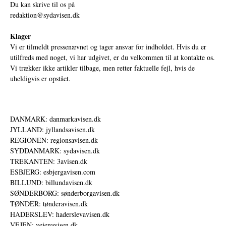
Du kan skrive til os på
redaktion@sydavisen.dk
Klager
Vi er tilmeldt pressenævnet og tager ansvar for indholdet. Hvis du er
utilfreds med noget, vi har udgivet, er du velkommen til at kontakte os.
Vi trækker ikke artikler tilbage, men retter faktuelle fejl, hvis de
uheldigvis er opstået.
DANMARK: danmarkavisen.dk
JYLLAND: jyllandsavisen.dk
REGIONEN: regionsavisen.dk
SYDDANMARK: sydavisen.dk
TREKANTEN: 3avisen.dk
ESBJERG: esbjergavisen.com
BILLUND: billundavisen.dk
SØNDERBORG: sønderborgavisen.dk
TØNDER: tønderavisen.dk
HADERSLEV: haderslevavisen.dk
VEJEN: vejenavisen.dk