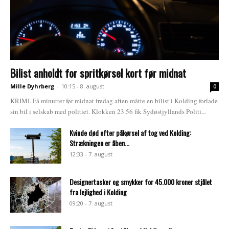
Bilist anholdt for spritkørsel kort før midnat
Mille Dyhrberg
-
10:15 - 8. august
0
KRIMI. Få minutter før midnat fredag aften måtte en bilist i Kolding forlade
sin bil i selskab med politiet. Klokken 23.56 fik Sydøstjyllands Politi...
Kvinde død efter påkørsel af tog ved Kolding:
Strækningen er åben...
12:33 - 7. august
Designertasker og smykker for 45.000 kroner stjålet
fra lejlighed i Kolding
09:20 - 7. august