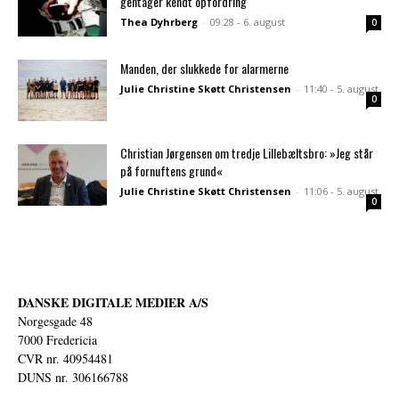
gentager kendt opfordring
Thea Dyhrberg
-
09:28 - 6. august
0
Manden, der slukkede for alarmerne
Julie Christine Skøtt Christensen
-
11:40 - 5. august
0
Christian Jørgensen om tredje Lillebæltsbro: »Jeg står
på fornuftens grund«
Julie Christine Skøtt Christensen
-
11:06 - 5. august
0
DANSKE DIGITALE MEDIER A/S
Norgesgade 48
7000 Fredericia
CVR nr. 40954481
DUNS nr. 306166788