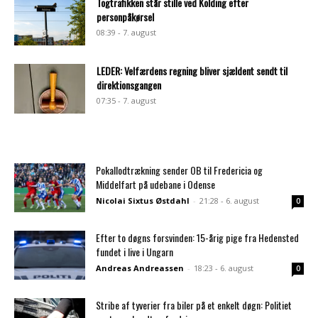
Togtrafikken står stille ved Kolding efter
personpåkørsel
08:39 - 7. august
LEDER: Velfærdens regning bliver sjældent sendt til
direktionsgangen
07:35 - 7. august
Pokallodtrækning sender OB til Fredericia og
Middelfart på udebane i Odense
Nicolai Sixtus Østdahl
-
21:28 - 6. august
0
Efter to døgns forsvinden: 15-årig pige fra Hedensted
fundet i live i Ungarn
Andreas Andreassen
-
18:23 - 6. august
0
Stribe af tyverier fra biler på et enkelt døgn: Politiet