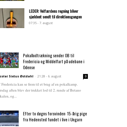
LEDER: Velfærdens regning bliver
sjældent sendt til direktionsgangen
07:35 - 7. august
Pokallodtrækning sender OB til
Fredericia og Middelfart på udebane i
Odense
colai Sixtus Østdahl
-
21:28 - 6. august
0
 Fredericia kan se frem til et brag af en pokalkamp.
rsdag aften blev der trukket lod til 2. runde af Betano
kalen, og...
Efter to døgns forsvinden: 15-årig pige
fra Hedensted fundet i live i Ungarn