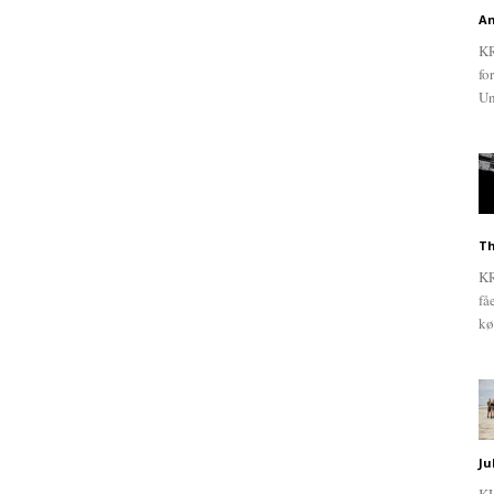
An
KR
fo
Un
Th
KR
få
kø
Ju