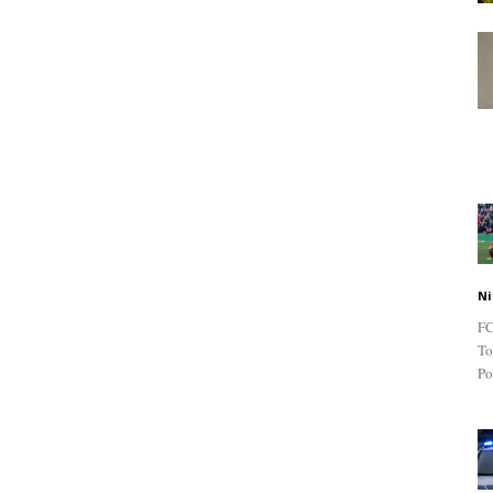
Ni
FC
To
Po