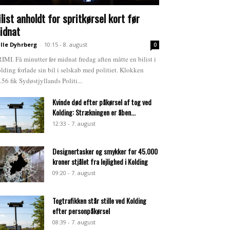
ilist anholdt for spritkørsel kort før
idnat
lle Dyhrberg
-
10:15 - 8. august
0
IMI. Få minutter før midnat fredag aften måtte en bilist i
lding forlade sin bil i selskab med politiet. Klokken
.56 fik Sydøstjyllands Politi...
Kvinde død efter påkørsel af tog ved
Kolding: Strækningen er åben...
12:33 - 7. august
Designertasker og smykker for 45.000
kroner stjålet fra lejlighed i Kolding
09:20 - 7. august
Togtrafikken står stille ved Kolding
efter personpåkørsel
08:39 - 7. august