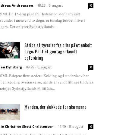
dreas Andreassen
-
18:23 - 6. august
0
IMI. En 15-årig pige fra Hedensted, der har været
rsvundet i mere end to døgn, er torsdag fundet i live i
garn. Det oplyser Sydøstjyllands...
Stribe af tyverier fra biler på et enkelt
døgn: Politiet gentager kendt
opfordring
ea Dyhrberg
-
09:28 - 6. august
0
IMI. Bilejere flere steder i Kolding og Lunderskov har
et en kedelig overraskelse, når de er vendt tilbage til deres
retøjer. Sydøstjyllands Politi har...
Manden, der slukkede for alarmerne
lie Christine Skøtt Christensen
-
11:40 - 5. august
0