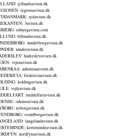
LLAND: jyllandsavisen.dk
GIONEN: regionsavisen.dk
YDDANMARK: sydavisen.dk
REKANTEN: 3avisen.dk
BJERG: esbjergavisen.com
LLUND: billundavisen.dk
NDERBORG: sønderborgavisen.dk
NDER: tønderavisen.dk
DERSLEV: haderslevavisen.dk
JEN: vejenavisen.dk
BENRAA: aabenraaavisen.dk
EDERICIA: fredericiaavisen.dk
LDING: koldingavisen.dk
JLE: vejleavisen.dk
DDELFART: middelfartavisen.dk
ENSE: odenseavisen.dk
BORG: nyborgavisen.dk
ENDBORG: svendborgavisen.dk
NGELAND: langelandavisen.dk
RTEMINDE: kertemindeavisen.dk
RDFYN: nordfynsavisen.dk