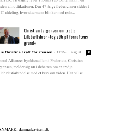
LTUR. Til daglig lever Thomas Pap Goltermann i en
rden af notifikationer. Den 47-årige fredericianer sidder i
 IT-afdeling, hvor skærmene blinker med røde...
Christian Jørgensen om tredje
Lillebæltsbro: »Jeg står på fornuftens
grund«
lie Christine Skøtt Christensen
-
11:06 - 5. august
0
beral Alliances byrådsmedlem i Fredericia, Christian
rgensen, melder sig nu i debatten om en tredje
llebæltsforbindelse med et krav om viden. Han vil se...
ANMARK: danmarkavisen.dk