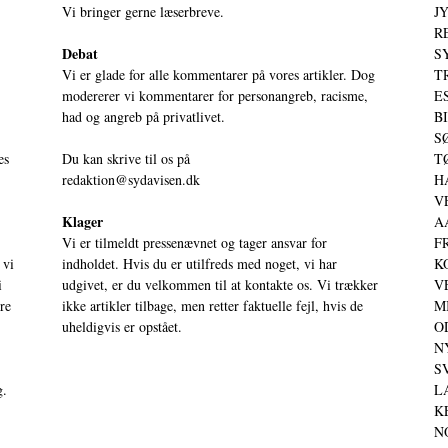
Vi bringer gerne læserbreve.
JY
RE
Debat
S
Vi er glade for alle kommentarer på vores artikler. Dog
T
modererer vi kommentarer for personangreb, racisme,
ES
had og angreb på privatlivet.
BI
SØ
es
Du kan skrive til os på
TØ
redaktion@sydavisen.dk
HA
VE
Klager
AA
Vi er tilmeldt pressenævnet og tager ansvar for
FR
 vi
indholdet. Hvis du er utilfreds med noget, vi har
KO
i
udgivet, er du velkommen til at kontakte os. Vi trækker
VE
ere
ikke artikler tilbage, men retter faktuelle fejl, hvis de
MI
uheldigvis er opstået.
OD
NY
SV
g.
LA
KE
NO