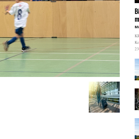
B
m
Mi
KR
Ko
23