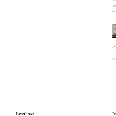
KU
ve
en
Ju
Li
Jø
Li
Læserbreve
D